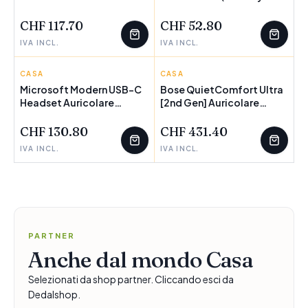
[TWS] A clip, In-ear Musica
Brick Eater)
e Chiamate Bluetooth
CHF 117.70
CHF 52.80
Beige (Nearphones HA-
IVA INCL.
IVA INCL.
NP50T - Open - Ear
Wireless Headphones
Beige - Warranty: 24M)
CASA
MICROSOFT
CASA
BOSE
Microsoft Modern USB-C
Bose QuietComfort Ultra
Headset Auricolare
NOVITÀ
[2nd Gen] Auricolare
NOVITÀ
POCHI PEZZI
Cablato A Padiglione
Wireless In-ear Musica e
Ufficio USB tipo-C Nero
Chiamate Bluetooth Viola
CHF 130.80
CHF 431.40
(Microsoft)
(Bose QuietComfort Ultra
IVA INCL.
IVA INCL.
Earbuds [2. Gen.] Midnight
Violet)
PARTNER
Anche dal mondo Casa
Selezionati da shop partner. Cliccando esci da
Dedalshop.