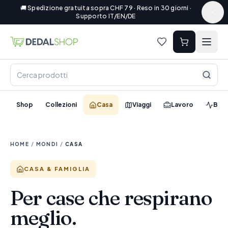
🚚 Spedizione gratuita sopra CHF 79 · Reso in 30 giorni ·
Supporto IT/EN/DE
Shop
Collezioni
Casa
Viaggi
Lavoro
Ben
HOME
/
MONDI
/
CASA
CASA & FAMIGLIA
Per case che respirano
meglio.