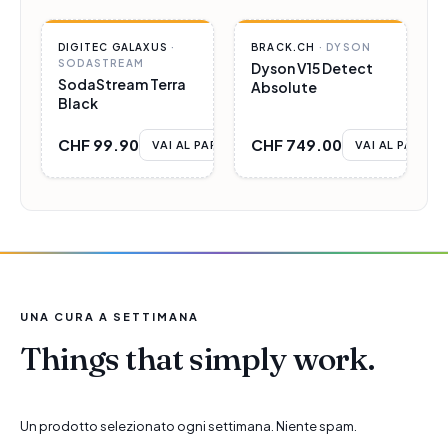
PARTNER
PARTNER
DIGITEC GALAXUS
·
BRACK.CH
·
DYSON
SODASTREAM
Dyson V15 Detect
SodaStream Terra
Absolute
Black
CHF 99.90
CHF 749.00
VAI AL PARTNER
VAI AL PARTNE
UNA CURA A SETTIMANA
Things that simply work.
Un prodotto selezionato ogni settimana. Niente spam.