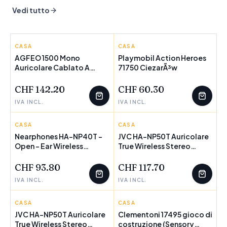
Vedi tutto
CASA
AGFEO
CASA
PLAYMOBIL
TELEKOMMUNIKATION
AGFEO 1500 Mono
Playmobil Action Heroes
Auricolare Cablato A
NOVITÀ
POCHI PEZZI
71750 CiezarÃ³w
NOVITÀ
Padiglione Ufficio Nero
(AGFEO Headset 1500
CHF 142.20
CHF 60.30
Mono - headset)
IVA INCL.
IVA INCL.
CASA
JVC
CASA
JVC
Nearphones HA-NP40T -
JVC HA-NP50T Auricolare
Open - Ear Wireless
NOVITÀ
POCHI PEZZI
True Wireless Stereo
NOVITÀ
Headphones Green -
[TWS] A clip, In-ear Musica
Warranty: 24M
e Chiamate Bluetooth
CHF 93.80
CHF 117.70
Verde (Nearphones HA-
IVA INCL.
IVA INCL.
NP50T - Open - Ear
Wireless Headphones
Green - Warranty: 24M)
CASA
JVC
CASA
CLEMENTONI
JVC HA-NP50T Auricolare
Clementoni 17495 gioco di
True Wireless Stereo
NOVITÀ
costruzione (Sensory
NOVITÀ