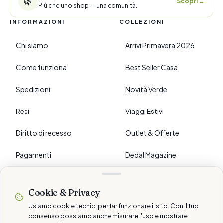
🌿
Scopri
→
Più che uno shop — una comunità.
INFORMAZIONI
COLLEZIONI
Chi siamo
Arrivi Primavera 2026
Come funziona
Best Seller Casa
Spedizioni
Novità Verde
Resi
Viaggi Estivi
Diritto di recesso
Outlet & Offerte
Pagamenti
Dedal Magazine
FAQ
Cookie & Privacy
›
PREFERENZE
Usiamo cookie tecnici per far funzionare il sito. Con il tuo
consenso possiamo anche misurare l'uso e mostrare