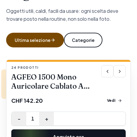
Oggetti utili, caldi, facili da usare: ogni scelta deve
trovare posto nella routine, non solo nella foto.
Ultima selezione
Categorie
24
PRODOTTI
IN EVIDENZA
1/4
AGFEO 1500 Mono
Auricolare Cablato A
Padiglione Ufficio Nero
CHF 142.20
Vedi
(AGFEO Headset 1500
Mono - headset)
-
+
1
Acquista ora