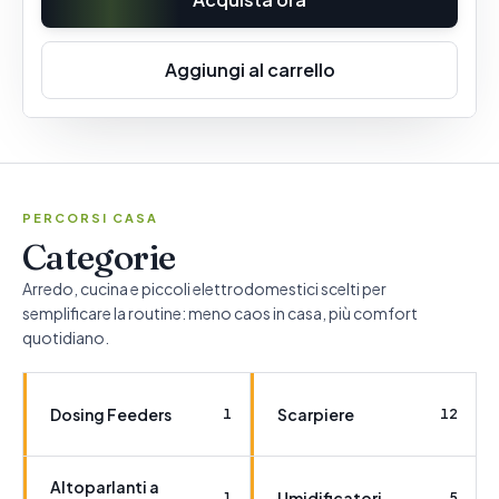
Aggiungi al carrello
PERCORSI CASA
Categorie
Arredo, cucina e piccoli elettrodomestici scelti per
semplificare la routine: meno caos in casa, più comfort
quotidiano.
Dosing Feeders
Scarpiere
1
12
Altoparlanti a
Umidificatori
1
5