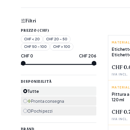
Filtri
PREZZO (CHF)
CHF
< 20
CHF
20 – 50
MATERIA
PINCELL
CHF
50 – 100
CHF
> 100
Etichett
Etichette
CHF
0
CHF
206
POCHI P
CHF 0.
IVA INCL.
DISPONIBILITÀ
MATERIA
PINCELL
Tutte
Pittura 
120 ml
POCHI P
Pronta consegna
Pochi pezzi
CHF 0.
IVA INCL.
BRAND