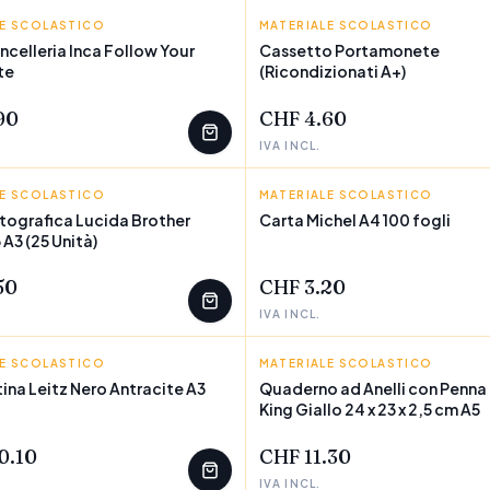
LE SCOLASTICO
MATERIALE SCOLASTICO
BIGBUY ACCESSORIES
ncelleria Inca Follow Your
Cassetto Portamonete
te
(Ricondizionati A+)
EZZI
POCHI PEZZI
90
CHF 4.60
IVA INCL.
LE SCOLASTICO
R
MATERIALE SCOLASTICO
MICHEL
tografica Lucida Brother
Carta Michel A4 100 fogli
A3 (25 Unità)
EZZI
POCHI PEZZI
50
CHF 3.20
IVA INCL.
LE SCOLASTICO
MATERIALE SCOLASTICO
THE LION KING
ina Leitz Nero Antracite A3
Quaderno ad Anelli con Penna 
King Giallo 24 x 23 x 2,5 cm A5
EZZI
POCHI PEZZI
0.10
CHF 11.30
IVA INCL.