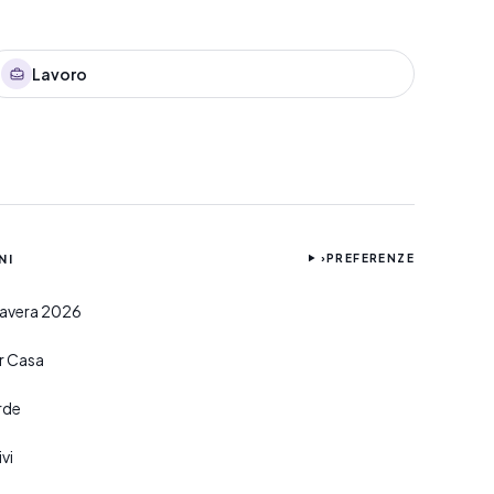
Lavoro
NI
›
PREFERENZE
imavera 2026
er Casa
rde
vi