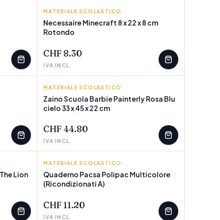
MATERIALE SCOLASTICO
MINECRAFT
Necessaire Minecraft 8 x 22 x 8 cm
Rotondo
POCHI PEZZI
CHF 8.30
IVA INCL.
MATERIALE SCOLASTICO
BARBIE
Zaino Scuola Barbie Painterly Rosa Blu
cielo 33 x 45 x 22 cm
POCHI PEZZI
CHF 44.80
IVA INCL.
MATERIALE SCOLASTICO
PACSA
The Lion
Quaderno Pacsa Polipac Multicolore
(Ricondizionati A)
POCHI PEZZI
CHF 11.20
IVA INCL.