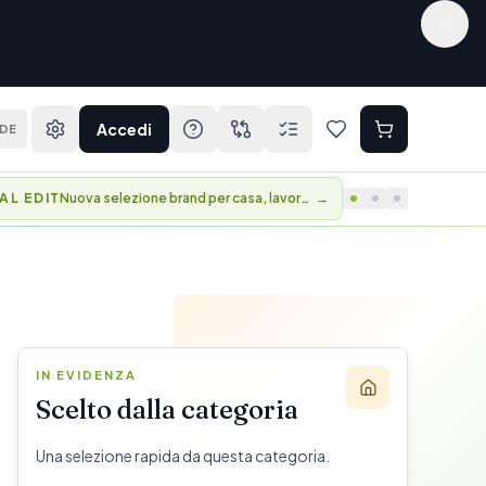
Accedi
DE
AL EDIT
Nuova selezione brand per casa, lavoro e viaggio.
→
IN EVIDENZA
Scelto dalla categoria
Una selezione rapida da questa categoria.