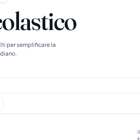
olastico
ti per semplificare la
idiano.
U
i