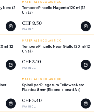
MATERIALE SCOLASTICO
PINCELLO
y Nero (2
Tempere Pincello Magenta 120 ml (12
Unità)
POCHI PEZZI
CHF 8.30
IVA INCL.
MATERIALE SCOLASTICO
PINCELLO
0 ml (12
Tempere Pincello Neon Giallo 120 ml (12
Unità)
POCHI PEZZI
CHF 3.10
IVA INCL.
MATERIALE SCOLASTICO
FELLOWES
iner
Spirali per Rilegatura Fellowes Nero
Plastica 8 mm (Ricondizionati A+)
POCHI PEZZI
CHF 3.40
IVA INCL.