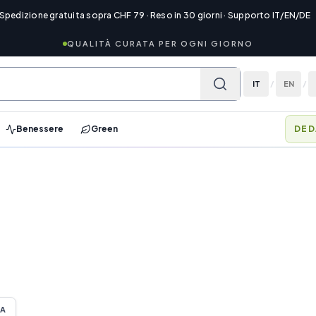
 Spedizione gratuita sopra CHF 79 · Reso in 30 giorni · Supporto IT/EN/DE
QUALITÀ CURATA PER OGNI GIORNO
IT
/
EN
/
Benessere
Green
DED
TA