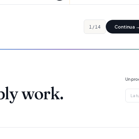
1
/
14
Continua
Un pro
ply work.