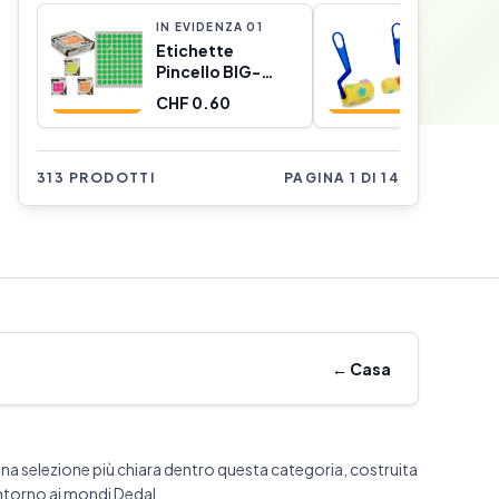
IN EVIDENZA
0
1
IN EVIDE
Etichette
Rullo Pin
Pincello BIG-
Unità)
S3600584 450
CHF 0.60
CHF 0.3
Etichette (5
Pezzi)
313 PRODOTTI
PAGINA 1 DI 14
←
Casa
na selezione più chiara dentro questa categoria, costruita
ntorno ai mondi Dedal.