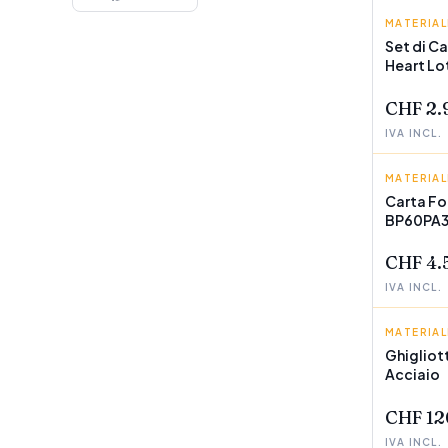
MATERIA
INCA
Set di Ca
Heart Lo
POCHI P
CHF 2.
IVA INCL.
MATERIA
BROTHE
Carta Fo
BP60PA3 
POCHI P
CHF 4.
IVA INCL.
MATERIA
LEITZ
Ghigliott
Acciaio
POCHI P
CHF 12
IVA INCL.