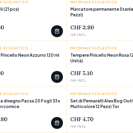
LE SCOLASTICO
O
MATERIALE SCOLASTICO
STANLEY
i (21 pcs)
Marcatore permanente Stanle
Pezzi)
EZZI
POCHI PEZZI
60
CHF 2.80
IVA INCL.
LE SCOLASTICO
O
MATERIALE SCOLASTICO
PINCELLO
Pincello Neon Azzurro 120 ml
Tempere Pincello Neon Rosa 12
Unità)
EZZI
POCHI PEZZI
10
CHF 3.10
IVA INCL.
LE SCOLASTICO
MATERIALE SCOLASTICO
ALEX BOG
a disegno Pacsa 20 Fogli 33 x
Set di Pennarelli Alex Bog Outl
n cornice
Multicolore 12 Pezzi Tor
EZZI
POCHI PEZZI
.80
CHF 4.70
IVA INCL.