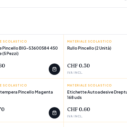
LE SCOLASTICO
O
MATERIALE SCOLASTICO
PINCELLO
e Pincello BIG-S3600584 450
Rullo Pincello (2 Unità)
 (5 Pezzi)
EZZI
POCHI PEZZI
60
CHF 0.30
IVA INCL.
LE SCOLASTICO
O
MATERIALE SCOLASTICO
PINCELLO
a tempera Pincello Magenta
Etichette Autoadesive Drept
168 uds
EZZI
POCHI PEZZI
70
CHF 0.60
IVA INCL.