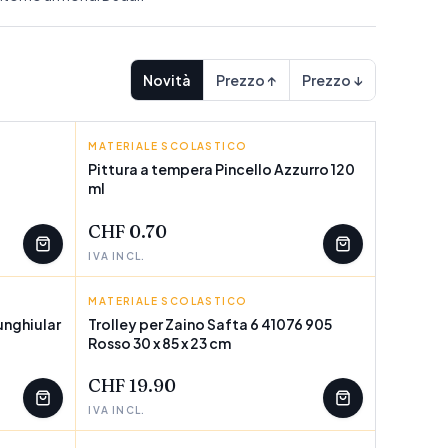
Novità
Prezzo ↑
Prezzo ↓
MATERIALE SCOLASTICO
PINCELLO
Pittura a tempera Pincello Azzurro 120
ml
POCHI PEZZI
CHF 0.70
IVA INCL.
MATERIALE SCOLASTICO
SAFTA
unghiular
Trolley per Zaino Safta 6 41076 905
Rosso 30 x 85 x 23 cm
POCHI PEZZI
CHF 19.90
IVA INCL.