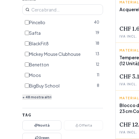
MATERIA
PINCELL
Acquerell
POCHI P
Pincello
40
CHF 1.
Safta
19
IVA INCL.
BlackFit8
18
MATERIA
PINCELL
Mickey Mouse Clubhouse
13
Tempere 
(12 Unità)
POCHI P
Benetton
12
Moos
11
CHF 3.
IVA INCL.
BigBuy School
8
Frozen
7
+
48
mostra altri
MATERIA
PACSA
Blocco d
Barbie
6
23 cm Co
POCHI P
TAG
Spider-Man
6
CHF 12
Novità
Offerta
The Avengers
5
IVA INCL.
Lilo & Stitch
Green
5