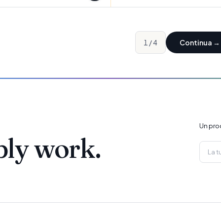
1
/
4
Continua
→
Un pro
ply work.