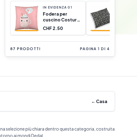
IN EVIDENZA
0
1
IN EVIDE
Fodera per
Cuscino
cuscino Costura
Urbana
Funny Cups (50 x
Polieste
CHF 2.50
CHF 3.6
50 cm)
x 45 cm)
87 PRODOTTI
PAGINA 1 DI 4
←
Casa
na selezione più chiara dentro questa categoria, costruita
ntorno ai mondi Dedal.