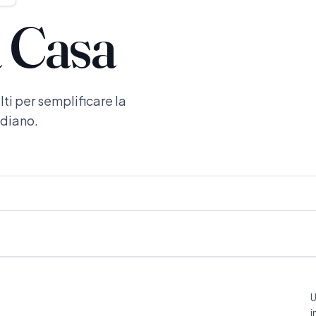
a Casa
ti per semplificare la
idiano.
U
i