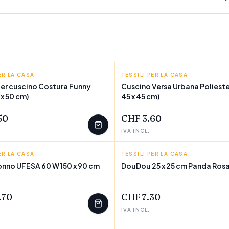
ER LA CASA
A
TESSILI PER LA CASA
VERSA
er cuscino Costura Funny
Cuscino Versa Urbana Poliester
x 50 cm)
45 x 45 cm)
EZZI
POCHI PEZZI
50
CHF 3.60
IVA INCL.
ER LA CASA
TESSILI PER LA CASA
BIGBUY FUN
nno UFESA 60 W 150 x 90 cm
DouDou 25 x 25 cm Panda Ros
EZZI
POCHI PEZZI
.70
CHF 7.30
IVA INCL.