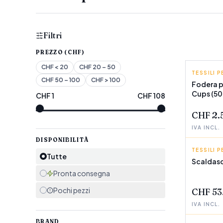
Filtri
PREZZO (CHF)
CHF
< 20
CHF
20 – 50
TESSILI P
COSTUR
CHF
50 – 100
CHF
> 100
Fodera p
Cups (50 
CHF
1
CHF
108
POCHI P
CHF 2.
IVA INCL.
DISPONIBILITÀ
TESSILI P
UFESA
Tutte
Scaldaso
POCHI P
Pronta consegna
Pochi pezzi
CHF 53
IVA INCL.
BRAND