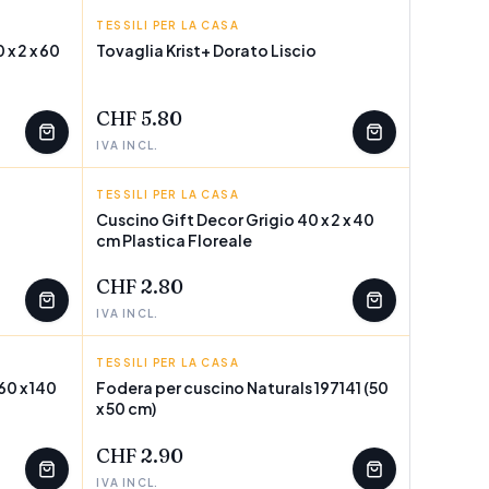
TESSILI PER LA CASA
KRIST+
x 2 x 60
Tovaglia Krist+ Dorato Liscio
POCHI PEZZI
CHF 5.80
IVA INCL.
TESSILI PER LA CASA
GIFT DECOR
Cuscino Gift Decor Grigio 40 x 2 x 40
cm Plastica Floreale
POCHI PEZZI
CHF 2.80
IVA INCL.
TESSILI PER LA CASA
NATURALS
60 x 140
Fodera per cuscino Naturals 197141 (50
x 50 cm)
POCHI PEZZI
CHF 2.90
IVA INCL.