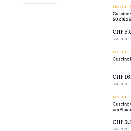
TESSILI P
GIFT DE
Cuscino 
60 x 18 x
POCHI P
CHF 5.
IVA INCL.
TESSILI P
ROMIME
Cuscino 
POCHI P
CHF 16
IVA INCL.
TESSILI P
GIFT DE
Cuscino 
cm Plast
POCHI P
CHF 2.
IVA INCL.