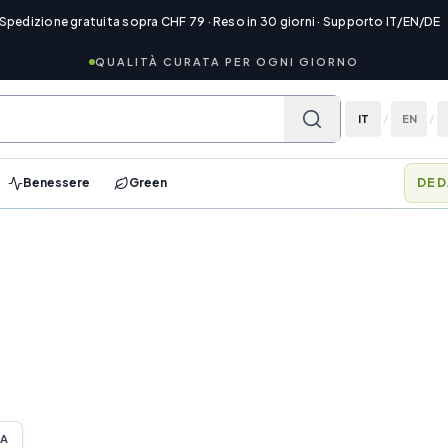
 Spedizione gratuita sopra CHF 79 · Reso in 30 giorni · Supporto IT/EN/DE
QUALITÀ CURATA PER OGNI GIORNO
IT
/
EN
/
Benessere
Green
DED
TA