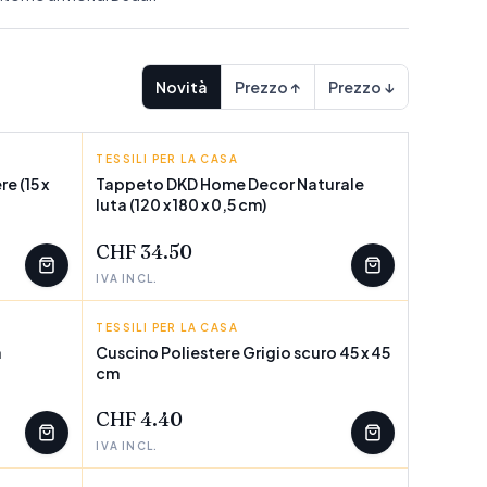
Novità
Prezzo ↑
Prezzo ↓
TESSILI PER LA CASA
DKD HOME DECOR
e (15 x
Tappeto DKD Home Decor Naturale
Iuta (120 x 180 x 0,5 cm)
POCHI PEZZI
CHF 34.50
IVA INCL.
TESSILI PER LA CASA
BIGBUY HOME
a
Cuscino Poliestere Grigio scuro 45 x 45
cm
POCHI PEZZI
CHF 4.40
IVA INCL.