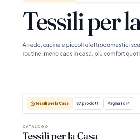
Tessili per l
Arredo, cucina e piccoli elettrodomestici scel
routine: meno caos in casa, più comfort quot
Tessili per la Casa
87 prodotti
Pagina 1 di 4
CATALOGO
Tessili per la Casa