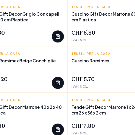
ER LA CASA
COR
TESSILI PER LA CASA
GIFT DECOR
Gift Decor Grigio Con capelli
Cuscino Gift Decor Marrone 60 
 60 cm Plastica
cm Plastica
EZZI
POCHI PEZZI
80
CHF 5.80
IVA INCL.
ER LA CASA
X
TESSILI PER LA CASA
ROMIMEX
Romimex Beige Conchiglie
Cuscino Romimex
EZZI
POCHI PEZZI
.20
CHF 5.70
IVA INCL.
ER LA CASA
COR
TESSILI PER LA CASA
GIFT DECOR
Gift Decor Marrone 40 x 2 x 40
Tende Gift Decor Marrone 1 x 2
ica
cm 26 x 36 x 2 cm
EZZI
POCHI PEZZI
80
CHF 7.80
IVA INCL.