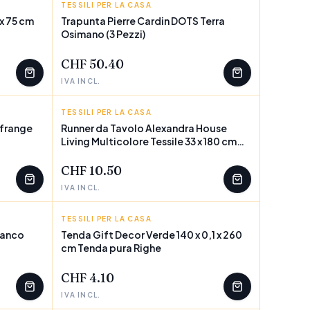
TESSILI PER LA CASA
PIERRE CARDIN
x 75 cm
Trapunta Pierre Cardin DOTS Terra
Osimano (3 Pezzi)
POCHI PEZZI
CHF 50.40
IVA INCL.
TESSILI PER LA CASA
ALEXANDRA HOUSE LIVING
frange
Runner da Tavolo Alexandra House
Living Multicolore Tessile 33 x 180 cm
POCHI PEZZI
Rettangolare
CHF 10.50
IVA INCL.
TESSILI PER LA CASA
GIFT DECOR
ianco
Tenda Gift Decor Verde 140 x 0,1 x 260
cm Tenda pura Righe
POCHI PEZZI
CHF 4.10
IVA INCL.