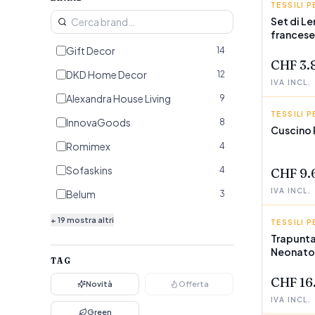
TESSILI P
GIFT DE
Set di Le
francese
POCHI P
Gift Decor
14
CHF 3.
DKD Home Decor
12
IVA INCL.
Alexandra House Living
9
TESSILI P
ROMIME
InnovaGoods
8
Cuscino 
POCHI P
Romimex
4
Sofaskins
4
CHF 9.
IVA INCL.
Belum
3
Eysa
3
+
19
mostra altri
TESSILI P
BABYLIN
Trapunta
Versa
3
Neonato
POCHI P
TAG
Pierre Cardin
2
CHF 16
Novità
Offerta
Kids&Cotton
2
IVA INCL.
BigBuy Home
Green
2