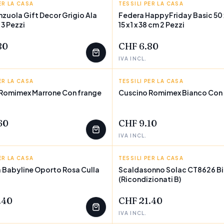
ER LA CASA
COR
TESSILI PER LA CASA
HAPPYFRIDAY
nzuola Gift Decor Grigio Ala
Federa HappyFriday Basic 50 
 3 Pezzi
15 x 1 x 38 cm 2 Pezzi
EZZI
POCHI PEZZI
80
CHF 6.80
IVA INCL.
ER LA CASA
X
TESSILI PER LA CASA
ROMIMEX
Romimex Marrone Con frange
Cuscino Romimex Bianco Con 
EZZI
POCHI PEZZI
60
CHF 9.10
IVA INCL.
ER LA CASA
E
TESSILI PER LA CASA
SOLAC
 Babyline Oporto Rosa Culla
Scaldasonno Solac CT8626 B
(Ricondizionati B)
EZZI
POCHI PEZZI
.40
CHF 21.40
IVA INCL.