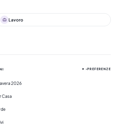
Lavoro
NI
›
PREFERENZE
imavera 2026
er Casa
rde
vi