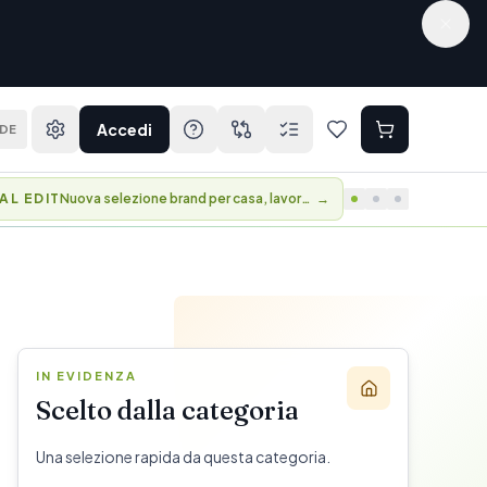
Accedi
DE
AL EDIT
Nuova selezione brand per casa, lavoro e viaggio.
→
IN EVIDENZA
Scelto dalla categoria
Una selezione rapida da questa categoria.