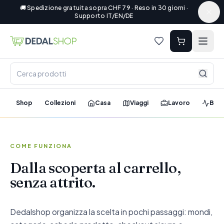
🚚 Spedizione gratuita sopra CHF 79 · Reso in 30 giorni ·
Supporto IT/EN/DE
Shop
Collezioni
Casa
Viaggi
Lavoro
Ben
COME FUNZIONA
Dalla scoperta al carrello,
senza attrito.
Dedalshop organizza la scelta in pochi passaggi: mondi,