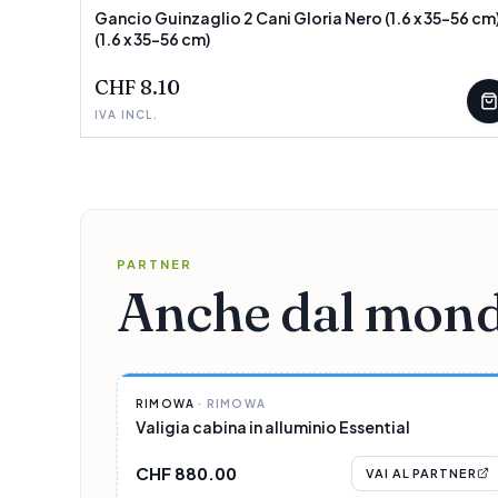
Gancio Guinzaglio 2 Cani Gloria Nero (1.6 x 35-56 cm
(1.6 x 35-56 cm)
POCHI PEZZI
CHF 8.10
IVA INCL.
PARTNER
Anche dal mond
PARTNER
RIMOWA
·
RIMOWA
Valigia cabina in alluminio Essential
CHF 880.00
VAI AL PARTNER