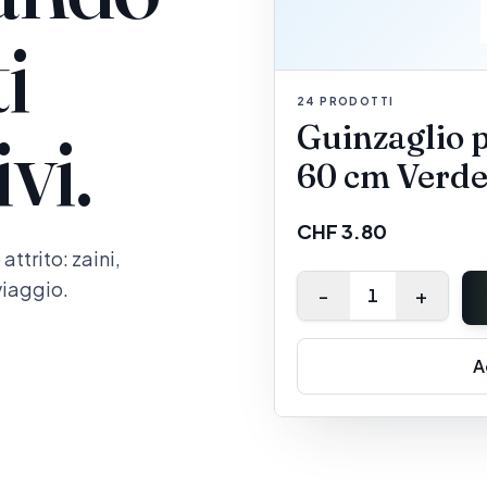
i
24
PRODOTTI
vi.
Guinzaglio p
60 cm Verd
CHF 3.80
ttrito: zaini,
viaggio.
-
+
1
A