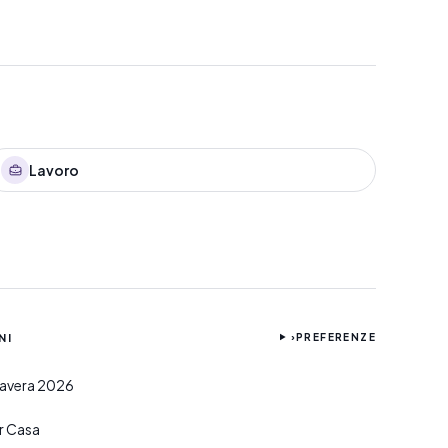
Lavoro
NI
›
PREFERENZE
imavera 2026
er Casa