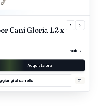
er Cani Gloria 1.2 x
e
Vedi
Acquista ora
ggiungi al carrello
X
1