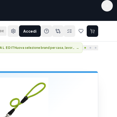
Accedi
DE
AL EDIT
Nuova selezione brand per casa, lavoro e viaggio.
→