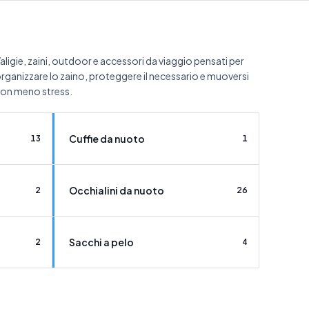
aligie, zaini, outdoor e accessori da viaggio pensati per
rganizzare lo zaino, proteggere il necessario e muoversi
on meno stress.
Cuffie da nuoto
13
1
Occhialini da nuoto
2
26
Sacchi a pelo
2
4