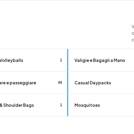
V
o
c
Volleyballs
Valigie e Bagagli a Mano
1
are e passeggiare
Casual Daypacks
45
& Shoulder Bags
Mosquitoes
1