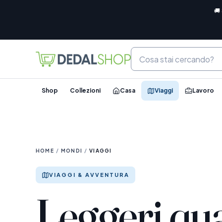
🚚
Shop
Collezioni
Casa
Viaggi
Lavoro
HOME
/
MONDI
/
VIAGGI
VIAGGI & AVVENTURA
Leggeri qu