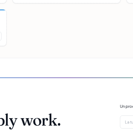
Un pro
ply work.