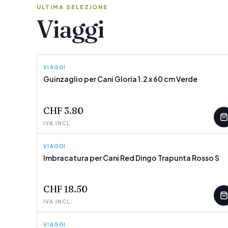
ULTIMA SELEZIONE
Viaggi
VIAGGI
GLORIA
Guinzaglio per Cani Gloria 1.2 x 60 cm Verde
POCHI PEZZI
CHF 3.80
IVA INCL.
VIAGGI
RED DINGO
Imbracatura per Cani Red Dingo Trapunta Rosso S
POCHI PEZZI
CHF 18.50
IVA INCL.
VIAGGI
GLORIA