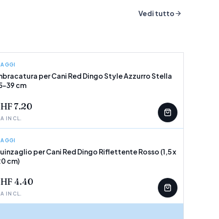
Vedi tutto
IAGGI
RED DINGO
mbracatura per Cani Red Dingo Style Azzurro Stella
5-39 cm
POCHI PEZZI
HF 7.20
VA INCL.
IAGGI
RED DINGO
uinzaglio per Cani Red Dingo Riflettente Rosso (1,5 x
20 cm)
POCHI PEZZI
HF 4.40
VA INCL.