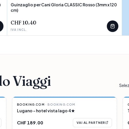
)
Guinzaglio per Cani Gloria CLASSIC Rosso (3mm x 120
cm)
POCHI PEZZI
CHF 10.40
IVA INCL.
o Viaggi
Selez
PARTNER
BOOKING.COM
·
BOOKING.COM
Lugano - hotel vista lago 4★
CHF 189.00
VAI AL PARTNER