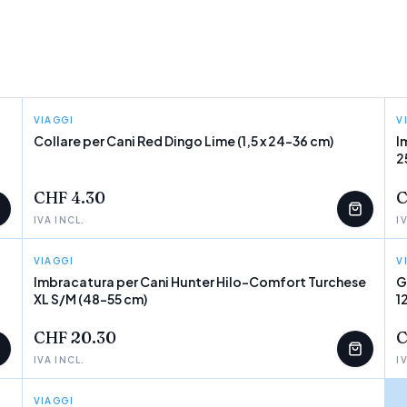
VIAGGI
RED DINGO
V
Collare per Cani Red Dingo Lime (1,5 x 24-36 cm)
I
2
POCHI PEZZI
CHF 4.30
C
IVA INCL.
I
VIAGGI
HUNTER
V
Imbracatura per Cani Hunter Hilo-Comfort Turchese
G
XL S/M (48-55 cm)
1
POCHI PEZZI
CHF 20.30
C
IVA INCL.
I
VIAGGI
GLORIA