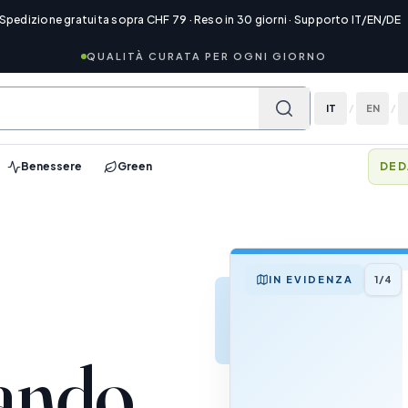
 Spedizione gratuita sopra CHF 79 · Reso in 30 giorni · Supporto IT/EN/DE
QUALITÀ CURATA PER OGNI GIORNO
IT
/
EN
/
Benessere
Green
DED
IN EVIDENZA
1/4
ando