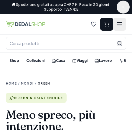
🚚 Spedizione gratuita sopra CHF 79 · Reso in 30 giorni ·
Supporto IT/EN/DE
Shop
Collezioni
Casa
Viaggi
Lavoro
Ben
HOME
/
MONDI
/
GREEN
GREEN & SOSTENIBILE
Meno spreco, più
intenzione.