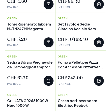
CHF 4.60
CHF 86.20
IVA INCL.
IVA INCL.
GREEN
INKOEM
GREEN
MARBUENO
Toner Rigenerato Inkoem
Set Tavolo e Sedie
M-TN247M Magenta
POCHI PEZZI
Giardino Acciaio Nero
POCHI PEZZI
Textilene
CHF 5.20
CHF 10'168.40
IVA INCL.
IVA INCL.
GREEN
INNOVAGOODS
GREEN
INNOVAGOODS
Sedia a Sdraio Pieghevole
Forno a Pellet per Pizza
da Campeggio Kampfort
con Accessori Pizzahven
InnovaGoods
InnovaGoods
CHF 61.70
CHF 343.00
IVA INCL.
IVA INCL.
GREEN
JATA
GREEN
REEBOK
Grill JATA GR266 1000W
Casco per Hoverboard
Nero 1000 W
POCHI PEZZI
Elettrico Reebok
POCHI PEZZI