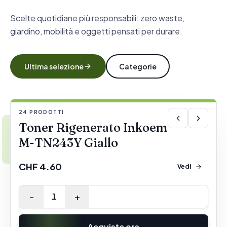
Scelte quotidiane più responsabili: zero waste,
giardino, mobilità e oggetti pensati per durare.
Ultima selezione
Categorie
24
PRODOTTI
IN EVIDENZA
1/4
Toner Rigenerato Inkoem
M-TN243Y Giallo
CHF 4.60
Vedi
-
+
1
Acquista ora