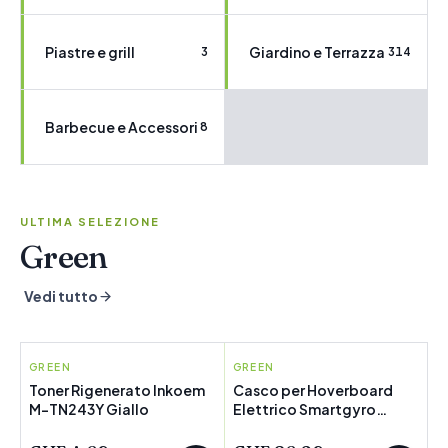
Piastre e grill
Giardino e Terrazza
3
314
Barbecue e Accessori
8
ULTIMA SELEZIONE
Green
Vedi tutto
GREEN
INKOEM
GREEN
SMARTGYRO
Toner Rigenerato Inkoem
Casco per Hoverboard
M-TN243Y Giallo
POCHI PEZZI
Elettrico Smartgyro
POCHI PEZZI
SMART PRO Bianco
(Ricondizionati A)