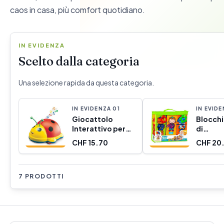
caos in casa, più comfort quotidiano.
IN EVIDENZA
Scelto dalla categoria
Una selezione rapida da questa categoria.
IN EVIDENZA
0
1
IN EVID
Giocattolo
Blocchi
Interattivo per
di
Bambini Moltó 23
Appren
CHF 15.70
CHF 20
cm
Moltó (
7 PRODOTTI