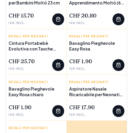
per Bambini Moltó 23 cm
POCHI PEZZI
Apprendimento Moltó (6
POCHI PEZZI
pcs)
CHF 15.70
CHF 20.80
IVA INCL.
IVA INCL.
REGALI PER NEONATI
INNOVAGOODS
REGALI PER NEONATI
BIGBUY KIDS
Cintura Portabebè
Bavaglino Pieghevole
Evolutiva con Tasche
POCHI PEZZI
Easy Rosa
Seccaby InnovaGoods
CHF 25.70
CHF 1.90
IVA INCL.
IVA INCL.
REGALI PER NEONATI
BIGBUY KIDS
REGALI PER NEONATI
INNOVAGOODS
Bavaglino Pieghevole
Aspiratore Nasale
Easy Rosa chiaro
Ricaricabile per Neonati
Nizi InnovaGoods
CHF 1.90
CHF 17.90
IVA INCL.
IVA INCL.
REGALI PER NEONATI
INNOVAGOODS