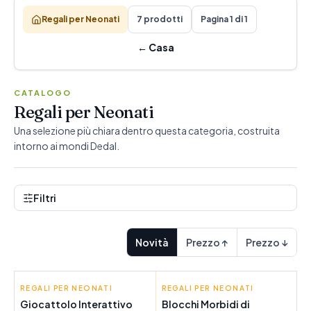
Regali per Neonati
7 prodotti
Pagina 1 di 1
←
Casa
CATALOGO
Regali per Neonati
Una selezione più chiara dentro questa categoria, costruita
intorno ai mondi Dedal.
Filtri
Novità
Prezzo ↑
Prezzo ↓
REGALI PER NEONATI
MOLTÓ
REGALI PER NEONATI
MOLTÓ
Giocattolo Interattivo
Blocchi Morbidi di