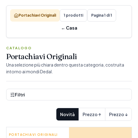
Portachiavi Originali
1 prodotti
Pagina 1 di 1
←
Casa
CATALOGO
Portachiavi Originali
Una selezione più chiara dentro questa categoria, costruita
intorno ai mondi Dedal.
Filtri
Novità
Prezzo ↑
Prezzo ↓
PORTACHIAVI ORIGINALI
BIGBUY GADGET