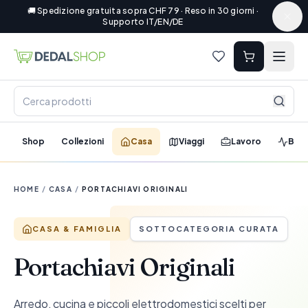
🚚 Spedizione gratuita sopra CHF 79 · Reso in 30 giorni ·
Supporto IT/EN/DE
Shop
Collezioni
Casa
Viaggi
Lavoro
Ben
HOME
/
CASA
/
PORTACHIAVI ORIGINALI
CASA & FAMIGLIA
SOTTOCATEGORIA CURATA
Portachiavi Originali
Arredo, cucina e piccoli elettrodomestici scelti per