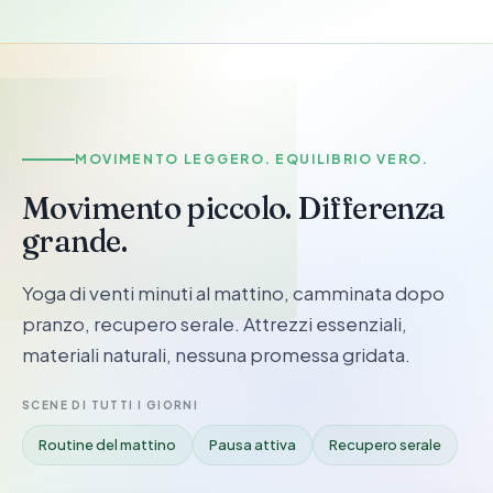
ATTIVITÀ & BENESSERE
MOVIMENTO LEGGERO. EQUILIBRIO VERO.
Movimento piccolo. Differenza
grande.
Yoga di venti minuti al mattino, camminata dopo
pranzo, recupero serale. Attrezzi essenziali,
materiali naturali, nessuna promessa gridata.
SCENE DI TUTTI I GIORNI
Routine del mattino
Pausa attiva
Recupero serale