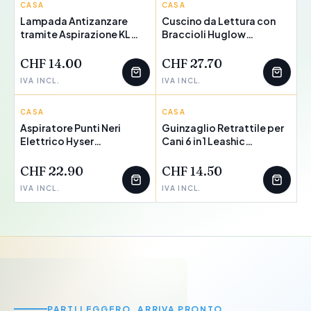
CASA
INNOVAGOODS
CASA
INNOVAGOODS
Lampada Antizanzare
Cuscino da Lettura con
tramite Aspirazione KL
Braccioli Huglow
Silen InnovaGoods
InnovaGoods
CHF 14.00
CHF 27.70
IVA INCL.
IVA INCL.
CASA
INNOVAGOODS
CASA
INNOVAGOODS
Aspiratore Punti Neri
Guinzaglio Retrattile per
Elettrico Hyser
Cani 6 in 1 Leashic
InnovaGoods
InnovaGoods
CHF 22.90
CHF 14.50
IVA INCL.
IVA INCL.
VIAGGI & AVVENTURA
PARTI LEGGERO. ARRIVA PRONTO.