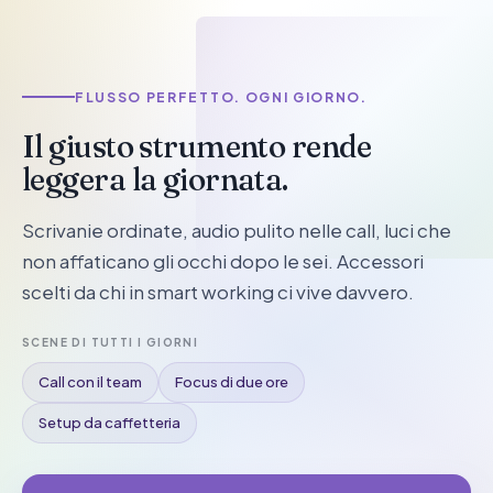
LAVORO & PRODUTTIVITÀ
FLUSSO PERFETTO. OGNI GIORNO.
Il giusto strumento rende
leggera la giornata.
Scrivanie ordinate, audio pulito nelle call, luci che
non affaticano gli occhi dopo le sei. Accessori
scelti da chi in smart working ci vive davvero.
SCENE DI TUTTI I GIORNI
Call con il team
Focus di due ore
Setup da caffetteria