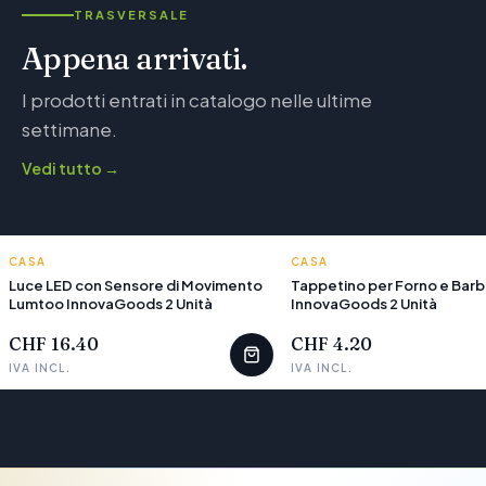
TRASVERSALE
Appena arrivati.
I prodotti entrati in catalogo nelle ultime
settimane.
Vedi tutto
→
CASA
INNOVAGOODS
CASA
INNOVAGOODS
Luce LED con Sensore di Movimento
Tappetino per Forno e Bar
Lumtoo InnovaGoods 2 Unità
InnovaGoods 2 Unità
CHF 16.40
CHF 4.20
IVA INCL.
IVA INCL.