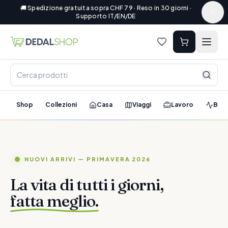
🚚 Spedizione gratuita sopra CHF 79 · Reso in 30 giorni ·
Supporto IT/EN/DE
Shop
Collezioni
Casa
Viaggi
Lavoro
Ben
NUOVI ARRIVI — PRIMAVERA 2026
La vita di tutti i giorni,
fatta meglio.