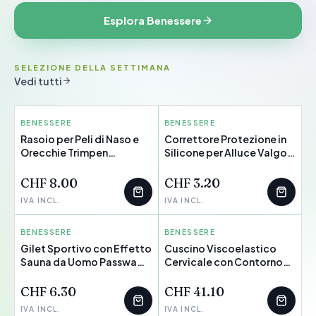
Esplora Benessere
SELEZIONE DELLA SETTIMANA
Vedi tutti
BENESSERE
INNOVAGOODS
BENESSERE
INNOVAGOODS
Rasoio per Peli di Naso e
Correttore Protezione in
Orecchie Trimpen
Silicone per Alluce Valgo
InnovaGoods
Bunilief InnovaGoods 2
Unità
CHF 8.00
CHF 3.20
IVA INCL.
IVA INCL.
BENESSERE
INNOVAGOODS
BENESSERE
INNOVAGOODS
Gilet Sportivo con Effetto
Cuscino Viscoelastico
Sauna da Uomo Passwa
Cervicale con Contorno
InnovaGoods
Ergonomico Conforti
InnovaGoods
CHF 6.30
CHF 41.10
IVA INCL.
IVA INCL.