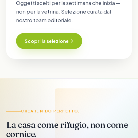
Oggetti scelti per la settimana che inizia —
non per la vetrina. Selezione curata dal
nostro team editoriale.
Scopri la selezione
CASA & FAMIGLIA
CREA IL NIDO PERFETTO.
La casa come rifugio, non come
cornice.