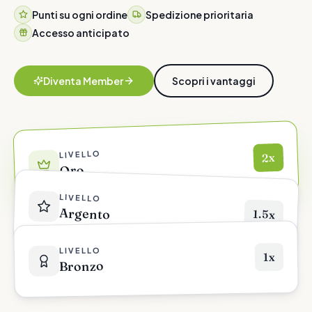
Punti su ogni ordine
Spedizione prioritaria
Accesso anticipato
Diventa Member
Scopri i vantaggi
LIVELLO
2x
Oro
LIVELLO
Argento
1.5x
LIVELLO
1x
Bronzo