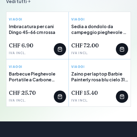
Vedi tutti
VIAGGI
VIAGGI
INNOVAGOODS
Imbracatura per cani
Sedia a dondolo da
Dingo 45-66 cm rossa
POCHI PEZZI
campeggio pieghevole 2
in 1 con tasca, cuscino e
borsa per il trasporto
CHF 6.90
CHF 72.00
Trillow InnovaGoods
IVA INCL.
IVA INCL.
VIAGGI
INNOVAGOODS
VIAGGI
BARBIE
Barbecue Pieghevole
Zaino per laptop Barbie
Portatile a Carbone
Painterly rosa blu cielo 31 x
BearBQ InnovaGoods
43 x 1
CHF 25.70
CHF 15.40
IVA INCL.
IVA INCL.