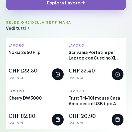
Esplora Lavoro
SELEZIONE DELLA SETTIMANA
Vedi tutti
LAVORO
NOKIA
LAVORO
INNOVAGOODS
Nokia 2660 Flip
Scrivania Portatile per
NOVITÀ
Laptop con Cuscino XL
Deskion InnovaGoods
CHF 122.30
CHF 33.40
IVA INCL.
IVA INCL.
LAVORO
CHERRY
LAVORO
TRUST
Cherry DW 3000
Trust TM-101 mouse Casa
NOVITÀ
Ambidestro USB tipo A
NOVITÀ
Ottico 1200 DPI (Trust TM-
101 ECO Ambidexterous
CHF 82.80
CHF 20.90
Wired Black Mouse 25295)
IVA INCL.
IVA INCL.