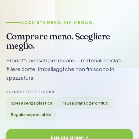
GREEN & SOSTENIBILE
ACQUISTA MENO. VIVI MEGLIO.
Comprare meno. Scegliere
meglio.
Prodotti pensati per durare — materiali riciclati,
filiere corte, imballaggi che non finiscono in
spazzatura.
SCENE DI TUTTI I GIORNI
Spesa senza plastica
Pausa pranzo zero rifiuti
Regalo responsabile
Esplora Green