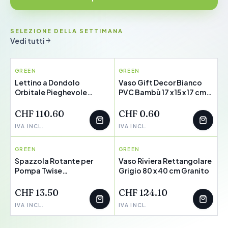
SELEZIONE DELLA SETTIMANA
Vedi tutti
GREEN
INNOVAGOODS
GREEN
GIFT DECOR
Lettino a Dondolo
Vaso Gift Decor Bianco
Orbitale Pieghevole
PVC Bambù 17 x 15 x 17 cm
Rockorb InnovaGoods
Rotondo
CHF 110.60
CHF 0.60
IVA INCL.
IVA INCL.
GREEN
INNOVAGOODS
GREEN
RIVIERA
Spazzola Rotante per
Vaso Riviera Rettangolare
Pompa Twise
Grigio 80 x 40 cm Granito
InnovaGoods
CHF 13.50
CHF 124.10
IVA INCL.
IVA INCL.