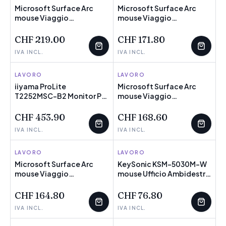
Microsoft Surface Arc
Microsoft Surface Arc
mouse Viaggio
NOVITÀ
POCHI PEZZI
mouse Viaggio
NOVITÀ
Ambidestro Bluetooth
Ambidestro Bluetooth
(Surface Arc Mouse -
(Microsoft Surface Arc
CHF 219.00
CHF 171.80
Ambidextrous Bluetooth
Mouse - mus - Bl)
IVA INCL.
IVA INCL.
- Warranty: 12M)
LAVORO
IIYAMA
LAVORO
MICROSOFT
iiyama ProLite
Microsoft Surface Arc
T2252MSC-B2 Monitor PC
NOVITÀ
mouse Viaggio
NOVITÀ
POCHI PEZZI
54,6 cm [21.5] 1920 x 1080
Ambidestro Bluetooth
Pixel Full HD LCD Touch
BlueTrack 1800 DPI (Srfc
CHF 453.90
CHF 168.60
screen Nero (iiyama
Arc MouseCmrSC
IVA INCL.
IVA INCL.
ProLite T2252MSC-B2 -
BluetoothXZ/NL/FR/DE -
LED monitor - 22 [21.5
BLACK)
viewable] - touchscreen -
LAVORO
MICROSOFT
LAVORO
KEYSONIC
1920 x 1080 Full HD [1080p]
Microsoft Surface Arc
KeySonic KSM-5030M-W
@ 60 Hz - IPS - 250 cd/mÂ²
mouse Viaggio
NOVITÀ
mouse Ufficio Ambidestro
NOVITÀ
POCHI PEZZI
- 1000:1 - 5 ms
Ambidestro Bluetooth
USB tipo A (WATERPROOF
BlueTrack 1000 DPI
MOUSE SILICONE USB -
CHF 164.80
CHF 76.80
(SURFACE ARC MOUSE
Warranty: 12M)
IVA INCL.
IVA INCL.
BLUETOOTH -
XZ/NL/FR/DE HDWR COM