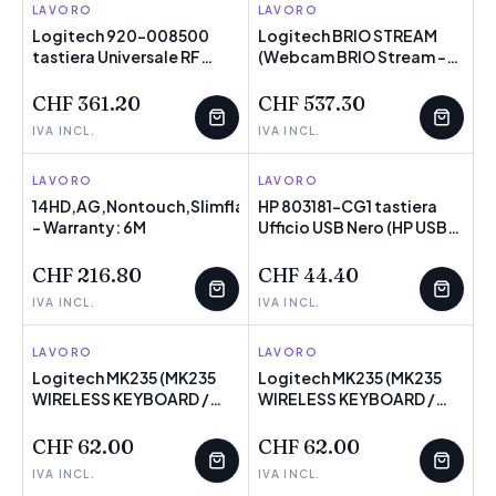
LIGHT GREY)
LAVORO
LOGITECH
LAVORO
LOGITECH
Logitech 920-008500
Logitech BRIO STREAM
tastiera Universale RF
NOVITÀ
POCHI PEZZI
(Webcam BRIO Stream -
NOVITÀ
senza fili + Bluetooth
BRIO STREAM, 60 fps,
QWERTY Italiano Nero,
1080p, - USB 3.0, Black,
CHF 361.20
CHF 537.30
Grigio (Logitech Craft
Clip - Warranty: 24M)
IVA INCL.
IVA INCL.
Advanced with Creative
Input Dial - Tastiera -
retroilluminato -
LAVORO
LENOVO
LAVORO
HP
Bluetooth, 2.4 GHz -
14HD,AG,Nontouch,Slimflat200
HP 803181-CG1 tastiera
QWERTY - italiana)
- Warranty: 6M
NOVITÀ
POCHI PEZZI
Ufficio USB Nero (HP USB
NOVITÀ
keyboard Czech - Slim.
KEYBOARD: Czech
CHF 216.80
CHF 44.40
Republic. WARRANTY:
IVA INCL.
IVA INCL.
1YM)
LAVORO
LOGITECH
LAVORO
LOGITECH
Logitech MK235 (MK235
Logitech MK235 (MK235
WIRELESS KEYBOARD /
NOVITÀ
POCHI PEZZI
WIRELESS KEYBOARD /
NOVITÀ
POCHI PEZZI
MOUSE - GREY-ELL-
MOUSE - GREY-HUN-
2.4GHZ-MEDITER) -
2.4GHZ-INTNL) - Versione
CHF 62.00
CHF 62.00
Versione UK
UK
IVA INCL.
IVA INCL.