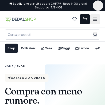
🚚 Spedizione gratuita sopra CHF 79 · Reso in 30 giorni ·
Supporto IT/EN/DE
Shop
Collezioni
Casa
Viaggi
Lavoro
Ben
HOME
/
SHOP
CATALOGO CURATO
Compra con meno
rumore.