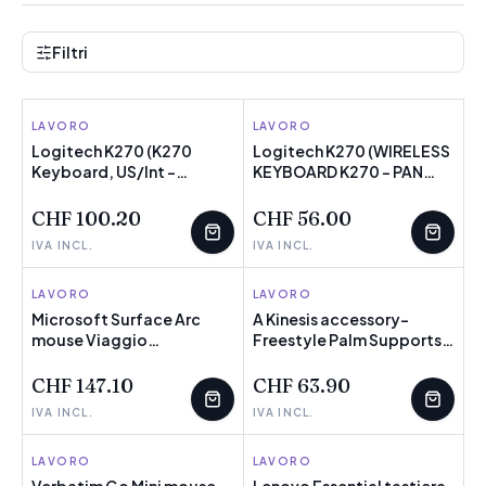
Filtri
LAVORO
LOGITECH
LAVORO
LOGITECH
Logitech K270 (K270
Logitech K270 (WIRELESS
Keyboard, US/Int -
NOVITÀ
POCHI PEZZI
KEYBOARD K270 - PAN
NOVITÀ
POCHI PEZZI
Wireless - Warranty: 24M)
NORDIC LAYOUT /NEW JAN
2012) - Versione Tedesca
CHF 100.20
CHF 56.00
IVA INCL.
IVA INCL.
LAVORO
MICROSOFT
LAVORO
KINESIS
Microsoft Surface Arc
A Kinesis accessory-
mouse Viaggio
NOVITÀ
POCHI PEZZI
Freestyle Palm Supports
NOVITÀ
POCHI PEZZI
Ambidestro Bluetooth
for use with the
(Microsoft Surface Arc
Freestyle2 keyboard.
CHF 147.10
CHF 63.90
Mouse - mus - Bl)
Supplied by Hypertec
IVA INCL.
IVA INCL.
[2Years warranty] -
Versione UK
LAVORO
VERBATIM
LAVORO
LENOVO