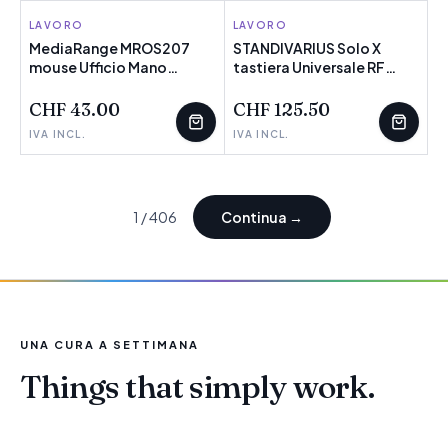
LAVORO
MEDIARANGE
LAVORO
STANDIVARIUS
MediaRange MROS207
STANDIVARIUS Solo X
mouse Ufficio Mano
NOVITÀ
POCHI PEZZI
tastiera Universale RF
NOVITÀ
destra RF Wireless Ottico
senza fili + Bluetooth
1600 DPI (Maus Highline
QWERTY Inglese UK
CHF 43.00
CHF 125.50
optisch 5 Tasten -
Alluminio, Nero (2.4 GHz
IVA INCL.
IVA INCL.
schnurlo - Warranty: 12M)
Wireless Rechargeable
Keyboard - Black) -
Versione UK
1
/
406
Continua
→
UNA CURA A SETTIMANA
Things that simply work.