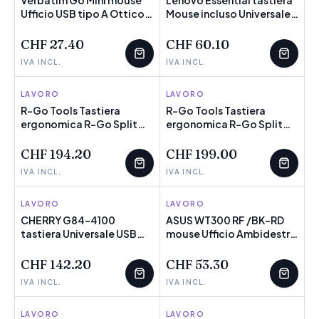
Verbatim Go Mini mouse
Lenovo Essential tastiera
Ufficio USB tipo A Ottico
NOVITÀ
Mouse incluso Universale
NOVITÀ
POCHI PEZZI
1000 DPI (Optical Mini
USB Italiano Nero (Lenovo
Travel Mouse - USB
Essential Wired Keyb. and
CHF 27.40
CHF 60.10
Volcanic Orange -
Mouse Combo -IT.
IVA INCL.
IVA INCL.
Warranty: 24M)
KEYBOARD: Italy.
WARRANTY: 1YR CCR)
LAVORO
R-GO TOOLS
LAVORO
R-GO TOOLS
R-Go Tools Tastiera
R-Go Tools Tastiera
ergonomica R-Go Split
NOVITÀ
ergonomica R-Go Split
NOVITÀ
POCHI PEZZI
Break v2 con software
Break v2 con software
Break, tastiera split,
Break, tastiera split,
CHF 194.20
CHF 199.00
QWERTY [UK], con cavo,
QWERTY [ND], con cavo,
IVA INCL.
IVA INCL.
nero (Ergonomic
nero (R-Go HE vertikal
keyboard R-Go Split
mus, venstre hÃ¥nd)
Break v2 with break) -
LAVORO
CHERRY
LAVORO
ASUS
Versione UK
CHERRY G84-4100
ASUS WT300 RF /BK-RD
tastiera Universale USB
NOVITÀ
mouse Ufficio Ambidestro
NOVITÀ
POCHI PEZZI
QWERTY Inglese US Grigio
RF Wireless Ottico 1600
(CHERRY Keyboard G84-
DPI (ASUS)
CHF 142.20
CHF 53.30
4100 [US/EU] grey)
IVA INCL.
IVA INCL.
LAVORO
MICROSOFT
LAVORO
MICROSOFT