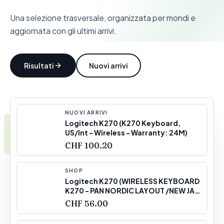
Una selezione trasversale, organizzata per mondi e
aggiornata con gli ultimi arrivi.
Risultati
Nuovi arrivi
NUOVI ARRIVI
Logitech K270 (K270 Keyboard,
US/Int - Wireless - Warranty: 24M)
CHF 100.20
SHOP
Logitech K270 (WIRELESS KEYBOARD
K270 - PAN NORDIC LAYOUT /NEW JAN
2012) - Versione Tedesca
CHF 56.00