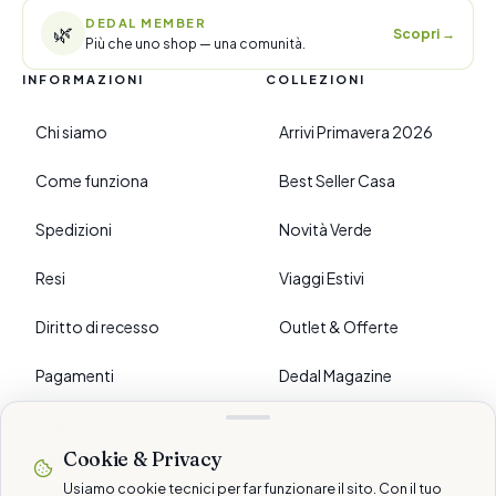
DEDAL MEMBER
🌿
Scopri
→
Più che uno shop — una comunità.
INFORMAZIONI
COLLEZIONI
Chi siamo
Arrivi Primavera 2026
Come funziona
Best Seller Casa
Spedizioni
Novità Verde
Resi
Viaggi Estivi
Diritto di recesso
Outlet & Offerte
Pagamenti
Dedal Magazine
FAQ
Cookie & Privacy
›
PREFERENZE
Usiamo cookie tecnici per far funzionare il sito. Con il tuo