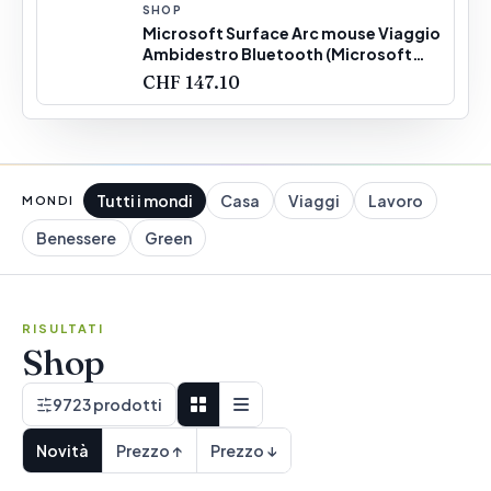
SHOP
Microsoft Surface Arc mouse Viaggio
Ambidestro Bluetooth (Microsoft
Surface Arc Mouse - mus - Bl)
CHF 147.10
Tutti i mondi
Casa
Viaggi
Lavoro
MONDI
Benessere
Green
RISULTATI
Shop
9723
prodotti
Novità
Prezzo ↑
Prezzo ↓