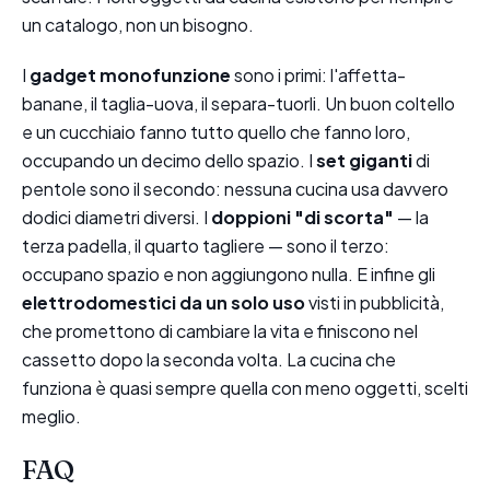
un catalogo, non un bisogno.
I
gadget monofunzione
sono i primi: l'affetta-
banane, il taglia-uova, il separa-tuorli. Un buon coltello
e un cucchiaio fanno tutto quello che fanno loro,
occupando un decimo dello spazio. I
set giganti
di
pentole sono il secondo: nessuna cucina usa davvero
dodici diametri diversi. I
doppioni "di scorta"
— la
terza padella, il quarto tagliere — sono il terzo:
occupano spazio e non aggiungono nulla. E infine gli
elettrodomestici da un solo uso
visti in pubblicità,
che promettono di cambiare la vita e finiscono nel
cassetto dopo la seconda volta. La cucina che
funziona è quasi sempre quella con meno oggetti, scelti
meglio.
FAQ