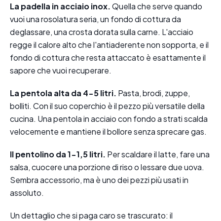
La padella in acciaio inox.
Quella che serve quando
vuoi una rosolatura seria, un fondo di cottura da
deglassare, una crosta dorata sulla carne. L'acciaio
regge il calore alto che l'antiaderente non sopporta, e il
fondo di cottura che resta attaccato è esattamente il
sapore che vuoi recuperare.
La pentola alta da 4-5 litri.
Pasta, brodi, zuppe,
bolliti. Con il suo coperchio è il pezzo più versatile della
cucina. Una pentola in acciaio con fondo a strati scalda
velocemente e mantiene il bollore senza sprecare gas.
Il pentolino da 1-1,5 litri.
Per scaldare il latte, fare una
salsa, cuocere una porzione di riso o lessare due uova.
Sembra accessorio, ma è uno dei pezzi più usati in
assoluto.
Un dettaglio che si paga caro se trascurato: il