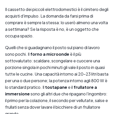
Il cassetto dei piccoli elettrodomestici è il cimitero degli
acquisti d'impulso. La domanda da farsi prima di
comprare è sempre la stessa: lo userò almeno una volta
a settimana? Se la risposta è no, è un oggetto che
occupa spazio.
Quelli che si guadagnano il posto sul piano di lavoro
sono pochi. Il
forno a microonde
è il più
sottovalutato: scaldare, scongelare e cuocere una
porzione singola in pochi minuti gli vale il posto in quasi
tutte le cucine. Una capacità intorno ai 20-23 litri basta
per una o due persone; la potenza intorno agli 800 W è
lo standard pratico. Il
tostapane
e il
frullatore a
immersione
sono gli altri due che ripagano l'ingombro:
il primo per la colazione, il secondo per vellutate, salse e
frullati senza dover lavare il bicchiere di un frullatore
grande.