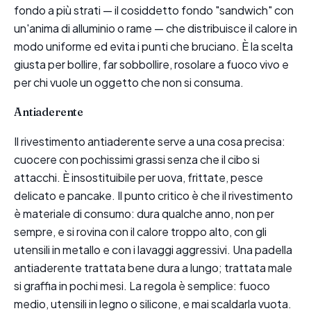
fondo a più strati — il cosiddetto fondo "sandwich" con
un'anima di alluminio o rame — che distribuisce il calore in
modo uniforme ed evita i punti che bruciano. È la scelta
giusta per bollire, far sobbollire, rosolare a fuoco vivo e
per chi vuole un oggetto che non si consuma.
Antiaderente
Il rivestimento antiaderente serve a una cosa precisa:
cuocere con pochissimi grassi senza che il cibo si
attacchi. È insostituibile per uova, frittate, pesce
delicato e pancake. Il punto critico è che il rivestimento
è materiale di consumo: dura qualche anno, non per
sempre, e si rovina con il calore troppo alto, con gli
utensili in metallo e con i lavaggi aggressivi. Una padella
antiaderente trattata bene dura a lungo; trattata male
si graffia in pochi mesi. La regola è semplice: fuoco
medio, utensili in legno o silicone, e mai scaldarla vuota.