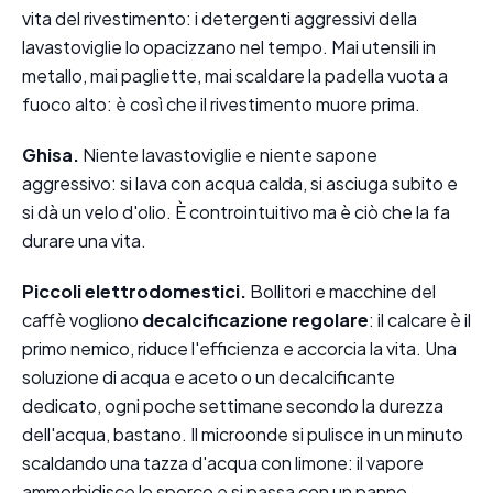
vita del rivestimento: i detergenti aggressivi della
lavastoviglie lo opacizzano nel tempo. Mai utensili in
metallo, mai pagliette, mai scaldare la padella vuota a
fuoco alto: è così che il rivestimento muore prima.
Ghisa.
Niente lavastoviglie e niente sapone
aggressivo: si lava con acqua calda, si asciuga subito e
si dà un velo d'olio. È controintuitivo ma è ciò che la fa
durare una vita.
Piccoli elettrodomestici.
Bollitori e macchine del
caffè vogliono
decalcificazione regolare
: il calcare è il
primo nemico, riduce l'efficienza e accorcia la vita. Una
soluzione di acqua e aceto o un decalcificante
dedicato, ogni poche settimane secondo la durezza
dell'acqua, bastano. Il microonde si pulisce in un minuto
scaldando una tazza d'acqua con limone: il vapore
ammorbidisce lo sporco e si passa con un panno.