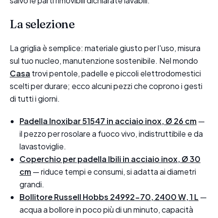
salvo le parti rimovibili dichiarate lavabili.
La selezione
La griglia è semplice: materiale giusto per l'uso, misura
sul tuo nucleo, manutenzione sostenibile. Nel mondo
Casa
trovi pentole, padelle e piccoli elettrodomestici
scelti per durare; ecco alcuni pezzi che coprono i gesti
di tutti i giorni.
Padella Inoxibar 51547 in acciaio inox, Ø 26 cm
—
il pezzo per rosolare a fuoco vivo, indistruttibile e da
lavastoviglie.
Coperchio per padella Ibili in acciaio inox, Ø 30
cm
— riduce tempi e consumi, si adatta ai diametri
grandi.
Bollitore Russell Hobbs 24992-70, 2400 W, 1 L
—
acqua a bollore in poco più di un minuto, capacità