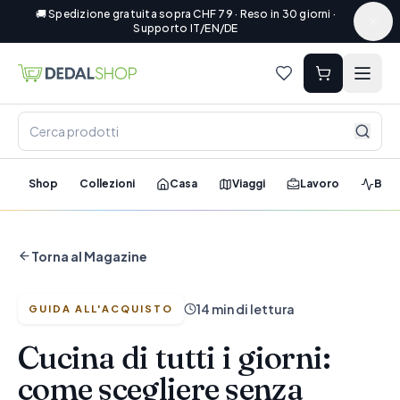
🚚 Spedizione gratuita sopra CHF 79 · Reso in 30 giorni ·
Supporto IT/EN/DE
Shop
Collezioni
Casa
Viaggi
Lavoro
Ben
Torna al Magazine
14 min di lettura
GUIDA ALL'ACQUISTO
Cucina di tutti i giorni:
come scegliere senza