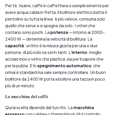
Per tè, tisane, caffè in caffettiera o semplicemente per
avere acqua calda in fretta, il bollitore elettrico batte il
pentolino su tutta la linea: è più veloce, consuma solo
quello che serve e si spegne da solo. I criteri che
contano sono pochi. La
potenza
— intorno ai 2000-
2400 W — determina la velocità di bollitura. La
capacità
: un litro è la misura giusta per una o due
persone, di più solo se sei in tanti. L'
interno
: meglio
acciaio inox o vetro che plastica, sia per il sapore che
per la pulizia. E lo
spegnimento automatico
, che
ormai è standard ma vale sempre controllare. Un buon
bollitore da 2400 W porta a bollore una tazza in poco
più di un minuto.
La macchina del caffè
Qui la scelta dipende dal tuo rito. La
macchina
espresso
con caldaia o thermoblock dà il controllo