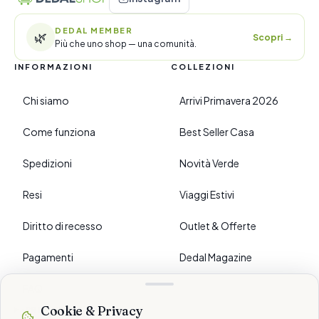
DEDAL MEMBER
🌿
Scopri
→
Più che uno shop — una comunità.
INFORMAZIONI
COLLEZIONI
Chi siamo
Arrivi Primavera 2026
Come funziona
Best Seller Casa
Spedizioni
Novità Verde
Resi
Viaggi Estivi
Diritto di recesso
Outlet & Offerte
Pagamenti
Dedal Magazine
FAQ
Cookie & Privacy
›
PREFERENZE