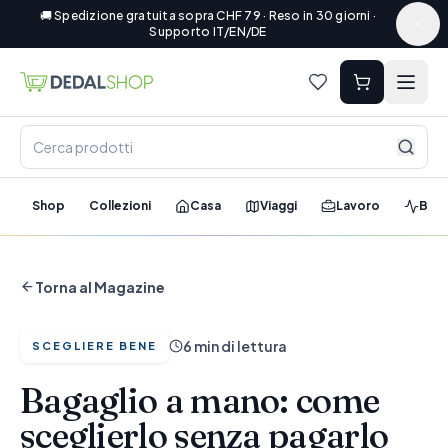
🚚 Spedizione gratuita sopra CHF 79 · Reso in 30 giorni ·
Supporto IT/EN/DE
Shop
Collezioni
Casa
Viaggi
Lavoro
Ben
Torna al Magazine
6 min di lettura
SCEGLIERE BENE
Bagaglio a mano: come
sceglierlo senza pagarlo