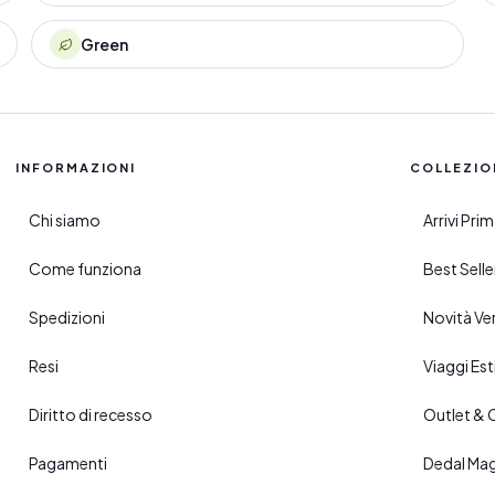
Green
INFORMAZIONI
COLLEZIO
Chi siamo
Arrivi Pr
Come funziona
Best Sell
Spedizioni
Novità Ve
Resi
Viaggi Esti
Diritto di recesso
Outlet & 
Pagamenti
Dedal Ma