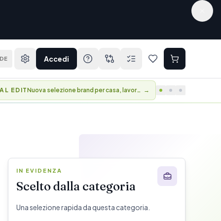
Accedi
DE
AL EDIT
Nuova selezione brand per casa, lavoro e viaggio.
→
IN EVIDENZA
Scelto dalla categoria
Una selezione rapida da questa categoria.