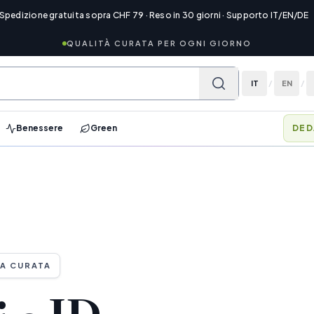
 Spedizione gratuita sopra CHF 79 · Reso in 30 giorni · Supporto IT/EN/DE
QUALITÀ CURATA PER OGNI GIORNO
IT
/
EN
/
Benessere
Green
DED
A CURATA