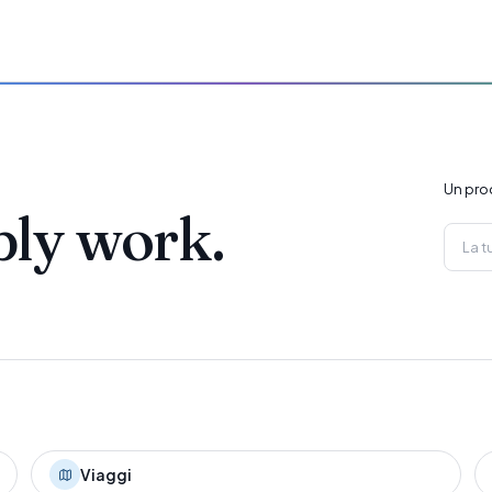
Un pro
ply work.
Viaggi