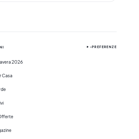
NI
›
PREFERENZE
imavera 2026
er Casa
rde
vi
Offerte
gazine