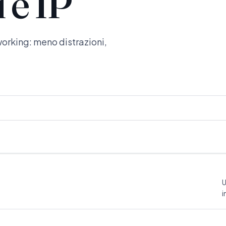
i e IP
working: meno distrazioni,
U
i