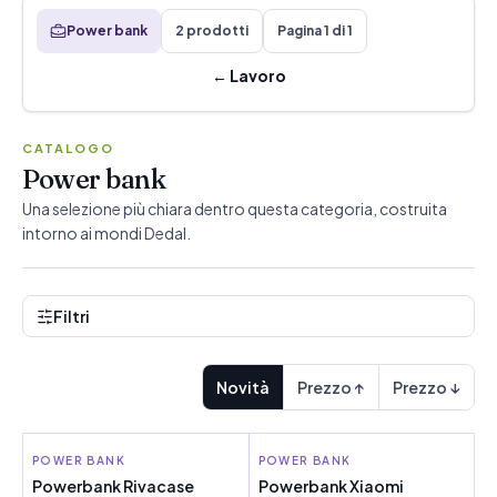
Power bank
2 prodotti
Pagina 1 di 1
←
Lavoro
CATALOGO
Power bank
Una selezione più chiara dentro questa categoria, costruita
intorno ai mondi Dedal.
Filtri
Novità
Prezzo ↑
Prezzo ↓
POWER BANK
RIVACASE
POWER BANK
XIAOMI
Powerbank Rivacase
Powerbank Xiaomi