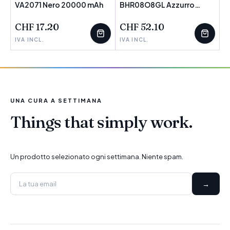
VA2071 Nero 20000 mAh
POCHI PEZZI
BHR08O8GL Azzurro
POCHI PEZZI
20000 mAh
CHF 17.20
CHF 52.10
IVA INCL.
IVA INCL.
UNA CURA A SETTIMANA
Things that simply work.
Un prodotto selezionato ogni settimana. Niente spam.
→