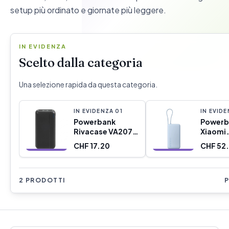
setup più ordinato e giornate più leggere.
IN EVIDENZA
Scelto dalla categoria
Una selezione rapida da questa categoria.
IN EVIDENZA
0
1
IN EVID
Powerbank
Powerb
Rivacase VA2071
Xiaomi
Nero 20000 mAh
BHR08
CHF 17.20
CHF 52.
Azzurr
mAh
2 PRODOTTI
P