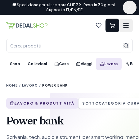
🚚 Spedizione gratuita sopra CHF 79 · Reso in 30 giorni ·
Supporto IT/EN/DE
Shop
Collezioni
Casa
Viaggi
Lavoro
Ben
HOME
/
LAVORO
/
POWER BANK
LAVORO & PRODUTTIVITÀ
SOTTOCATEGORIA CUR
Power bank
Scrivania, tech, audio e strumenti per smart working: meno 