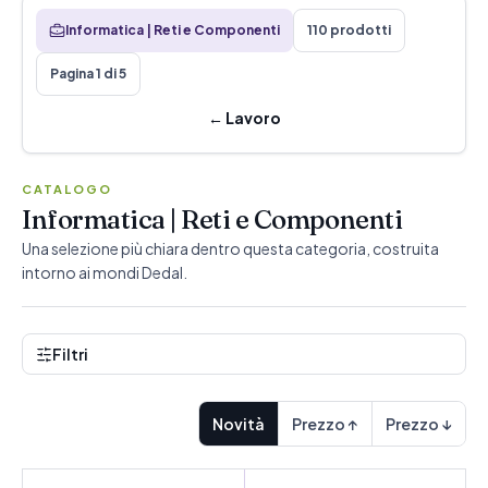
Informatica | Reti e Componenti
110 prodotti
Pagina 1 di 5
←
Lavoro
CATALOGO
Informatica | Reti e Componenti
Una selezione più chiara dentro questa categoria, costruita
intorno ai mondi Dedal.
Filtri
Novità
Prezzo ↑
Prezzo ↓