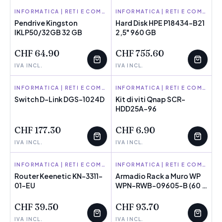
KINGSTON
INFORMATICA | RETI E COMPONENTI
HPE
INFORMATICA | RETI E COMPONENTI
Pendrive Kingston
Hard Disk HPE P18434-B21
IKLP50/32GB 32 GB
POCHI PEZZI
2,5" 960 GB
POCHI PEZZI
CHF 64.90
CHF 755.60
IVA INCL.
IVA INCL.
D-LINK
INFORMATICA | RETI E COMPONENTI
QNAP
INFORMATICA | RETI E COMPONENTI
Switch D-Link DGS-1024D
Kit di viti Qnap SCR-
POCHI PEZZI
HDD25A-96
POCHI PEZZI
CHF 177.30
CHF 6.90
IVA INCL.
IVA INCL.
KEENETIC
INFORMATICA | RETI E COMPONENTI
WP
INFORMATICA | RETI E COMPONENTI
Router Keenetic KN-3311-
Armadio Rack a Muro WP
01-EU
POCHI PEZZI
WPN-RWB-09605-B (60 x
POCHI PEZZI
50 x 50 cm) (Ricondizionati
C)
CHF 39.50
CHF 93.70
IVA INCL.
IVA INCL.