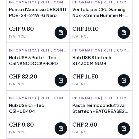
UBIQUITI
INFORMATICA | RETI E COMPONENTI
NOX-XTREME
INFORMATICA | RETI E COMPONENTI
Punto d'Accesso UBIQUITI
Ventola per CPU Gaming
POE-24-24W-G Nero
POCHI PEZZI
Nox-Xtreme Hummer H-
POCHI PEZZI
224
CHF 9.80
CHF 19.10
IVA INCL.
IVA INCL.
I-TEC
INFORMATICA | RETI E COMPONENTI
STARTECH
INFORMATICA | RETI E COMPONENTI
Hub USB 3 Porte i-Tec
Hub USB Startech
C31NANODOCKPROPD
POCHI PEZZI
ST4300MINU3B
POCHI PEZZI
CHF 82.20
CHF 11.50
IVA INCL.
IVA INCL.
I-TEC
INFORMATICA | RETI E COMPONENTI
STARTECH
INFORMATICA | RETI E COMPONENTI
Hub USB C i-Tec
Pasta Termoconduttiva
C31HUB404
POCHI PEZZI
Startech HEATGREASE20
POCHI PEZZI
20 gr
CHF 9.80
CHF 2.60
IVA INCL.
IVA INCL.