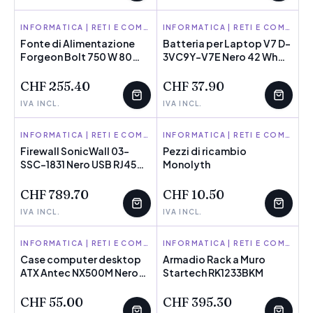
FORGEON
INFORMATICA | RETI E COMPONENTI
V7
INFORMATICA | RETI E COMPONENTI
Fonte di Alimentazione
Batteria per Laptop V7 D-
Forgeon Bolt 750 W 80
POCHI PEZZI
3VC9Y-V7E Nero 42 Wh
POCHI PEZZI
Plus Gold
3685 mAh
CHF 255.40
CHF 37.90
IVA INCL.
IVA INCL.
SONICWALL
INFORMATICA | RETI E COMPONENTI
MONOLYTH
INFORMATICA | RETI E COMPONENTI
Firewall SonicWall 03-
Pezzi di ricambio
SSC-1831 Nero USB RJ45
POCHI PEZZI
Monolyth
POCHI PEZZI
Ethernet LAN 10/100/1000
CHF 789.70
CHF 10.50
IVA INCL.
IVA INCL.
ANTEC
INFORMATICA | RETI E COMPONENTI
STARTECH
INFORMATICA | RETI E COMPONENTI
Case computer desktop
Armadio Rack a Muro
ATX Antec NX500M Nero
POCHI PEZZI
Startech RK1233BKM
POCHI PEZZI
(Ricondizionati A)
CHF 55.00
CHF 395.30