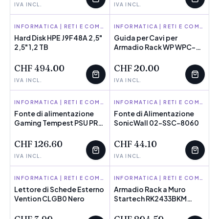
IVA INCL.
IVA INCL.
HPE
INFORMATICA | RETI E COMPONENTI
WP
INFORMATICA | RETI E COMPONENTI
Hard Disk HPE J9F48A 2,5"
Guida per Cavi per
2,5" 1,2 TB
POCHI PEZZI
Armadio Rack WP WPC-
POCHI PEZZI
PAN-6U-24
CHF 494.00
CHF 20.00
IVA INCL.
IVA INCL.
TEMPEST
INFORMATICA | RETI E COMPONENTI
SONICWALL
INFORMATICA | RETI E COMPONENTI
Fonte di alimentazione
Fonte di Alimentazione
Gaming Tempest PSU PRO
POCHI PEZZI
SonicWall 02-SSC-8060
POCHI PEZZI
850W
CHF 126.60
CHF 44.10
IVA INCL.
IVA INCL.
VENTION
INFORMATICA | RETI E COMPONENTI
STARTECH
INFORMATICA | RETI E COMPONENTI
Lettore di Schede Esterno
Armadio Rack a Muro
Vention CLGB0 Nero
POCHI PEZZI
Startech RK2433BKM
POCHI PEZZI
(Ricondizionati C)