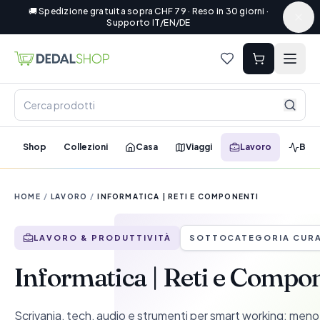
🚚 Spedizione gratuita sopra CHF 79 · Reso in 30 giorni ·
Supporto IT/EN/DE
Shop
Collezioni
Casa
Viaggi
Lavoro
Ben
HOME
/
LAVORO
/
INFORMATICA | RETI E COMPONENTI
LAVORO & PRODUTTIVITÀ
SOTTOCATEGORIA CUR
Informatica | Reti e Compo
Scrivania, tech, audio e strumenti per smart working: meno 