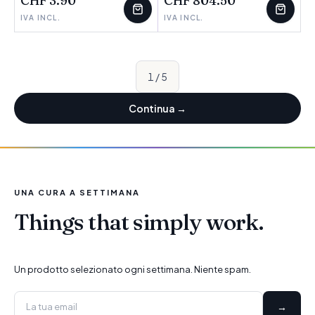
CHF 3.90
CHF 804.50
IVA INCL.
IVA INCL.
1
/
5
Continua
→
UNA CURA A SETTIMANA
Things that simply work.
Un prodotto selezionato ogni settimana. Niente spam.
→