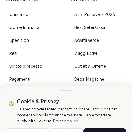
INFORMAZIONI
COLLEZIONI
Chi siamo
Arrivi Primavera 2026
Come funziona
Best Seller Casa
Spedizioni
Novità Verde
Resi
Viaggi Estivi
Diritto di recesso
Outlet & Offerte
Pagamenti
Dedal Magazine
FAQ
Cookie & Privacy
›
PREFERENZE
Usiamo cookie tecnici per far funzionare il sito. Con il tuo
consenso possiamo anche misurare l'uso e mostrare
pubblicità rilevante.
Privacy policy
.
© 2026 Dedalshop è un marchio di Dedal Services AG · Schlieren, CH
Pagamenti sicuri