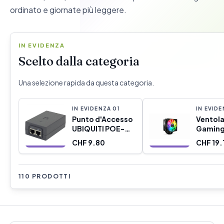
ordinato e giornate più leggere.
IN EVIDENZA
Scelto dalla categoria
Una selezione rapida da questa categoria.
IN EVIDENZA
0
1
IN EVID
Punto d'Accesso
Ventola
UBIQUITI POE-
Gaming
24-24W-G Nero
Xtreme
CHF 9.80
CHF 19.
H-224
110 PRODOTTI