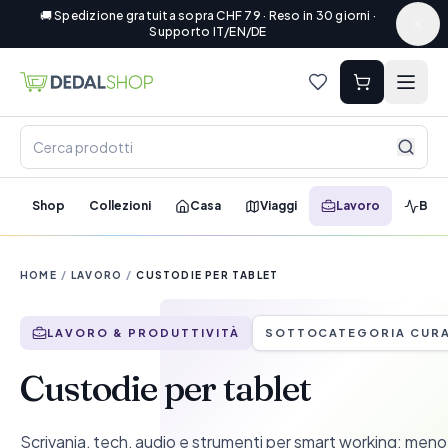
🚚 Spedizione gratuita sopra CHF 79 · Reso in 30 giorni ·
Supporto IT/EN/DE
Shop
Collezioni
Casa
Viaggi
Lavoro
Ben
HOME
/
LAVORO
/
CUSTODIE PER TABLET
LAVORO & PRODUTTIVITÀ
SOTTOCATEGORIA CUR
Custodie per tablet
Scrivania, tech, audio e strumenti per smart working: meno 