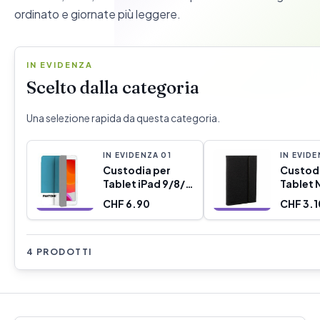
ordinato e giornate più leggere.
IN EVIDENZA
Scelto dalla categoria
Una selezione rapida da questa categoria.
IN EVIDENZA
0
1
IN EVID
Custodia per
Custodi
Tablet iPad 9/8/7
Tablet 
Pantone PT-
NXFB00
CHF 6.90
CHF 3.1
IPC9TH00G1
4 PRODOTTI