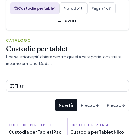
Custodie per tablet
4 prodotti
Pagina 1 di 1
←
Lavoro
CATALOGO
Custodie per tablet
Una selezione più chiara dentro questa categoria, costruita
intorno ai mondi Dedal.
Filtri
Novità
Prezzo ↑
Prezzo ↓
CUSTODIE PER TABLET
PANTONE
CUSTODIE PER TABLET
NILOX
Custodia per Tablet iPad
Custodia per Tablet Nilox