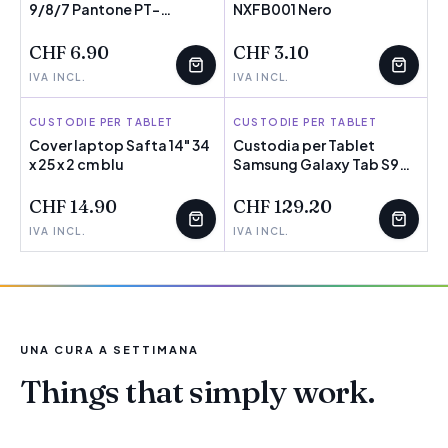
9/8/7 Pantone PT-
POCHI PEZZI
NXFB001 Nero
POCHI PEZZI
IPC9TH00G1
CHF 6.90
CHF 3.10
IVA INCL.
IVA INCL.
CUSTODIE PER TABLET
SAFTA
CUSTODIE PER TABLET
SAMSUNG
Cover laptop Safta 14" 34
Custodia per Tablet
x 25 x 2 cm blu
Samsung Galaxy Tab S9
Nero
CHF 14.90
CHF 129.20
IVA INCL.
IVA INCL.
UNA CURA A SETTIMANA
Things that simply work.