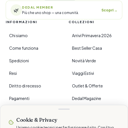
DEDAL MEMBER
🌿
Scopri
→
Più che uno shop — una comunità.
INFORMAZIONI
COLLEZIONI
Chi siamo
Arrivi Primavera 2026
Come funziona
Best Seller Casa
Spedizioni
Novità Verde
Resi
Viaggi Estivi
Diritto di recesso
Outlet & Offerte
Pagamenti
Dedal Magazine
FAQ
Cookie & Privacy
›
PREFERENZE
Usiamo cookie tecnici per far funzionare il sito. Con il tuo