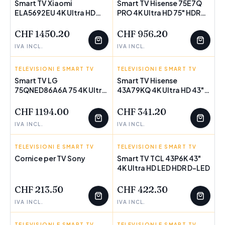
Smart TV Xiaomi
Smart TV Hisense 75E7Q
ELA5692EU 4K Ultra HD
POCHI PEZZI
PRO 4K Ultra HD 75" HDR
POCHI PEZZI
100" LED HDR QLED
QLED (Ricondizionati A)
(Ricondizionati A)
CHF 1450.20
CHF 956.20
IVA INCL.
IVA INCL.
TELEVISIONI E SMART TV
LG
TELEVISIONI E SMART TV
HISENSE
Smart TV LG
Smart TV Hisense
75QNED86A6A 75 4K Ultra
POCHI PEZZI
43A79KQ 4K Ultra HD 43"
POCHI PEZZI
HD 75" LED HDR LCD AMD
LED HDR D-LED QLED
FreeSync QNED
(Ricondizionati B)
CHF 1194.00
CHF 341.20
(Ricondizionati A)
IVA INCL.
IVA INCL.
TELEVISIONI E SMART TV
SONY
TELEVISIONI E SMART TV
TCL
Cornice per TV Sony
Smart TV TCL 43P6K 43"
POCHI PEZZI
4K Ultra HD LED HDR D-LED
CHF 213.50
CHF 422.30
IVA INCL.
IVA INCL.
TELEVISIONI E SMART TV
SAMSUNG
TELEVISIONI E SMART TV
PHILIPS