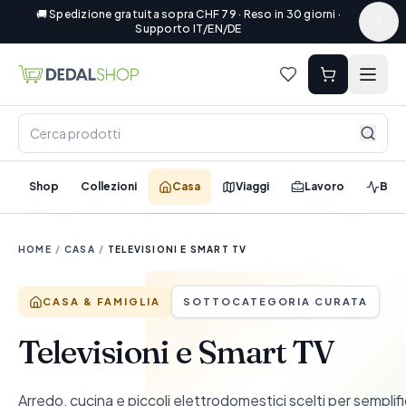
🚚 Spedizione gratuita sopra CHF 79 · Reso in 30 giorni ·
Supporto IT/EN/DE
Shop
Collezioni
Casa
Viaggi
Lavoro
Ben
HOME
/
CASA
/
TELEVISIONI E SMART TV
CASA & FAMIGLIA
SOTTOCATEGORIA CURATA
Televisioni e Smart TV
Arredo, cucina e piccoli elettrodomestici scelti per semplif