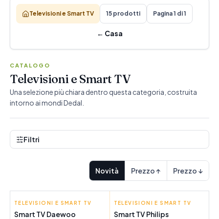
Televisioni e Smart TV
15 prodotti
Pagina 1 di 1
←
Casa
CATALOGO
Televisioni e Smart TV
Una selezione più chiara dentro questa categoria, costruita
intorno ai mondi Dedal.
Filtri
Novità
Prezzo ↑
Prezzo ↓
TELEVISIONI E SMART TV
DAEWOO
TELEVISIONI E SMART TV
PHILIPS
Smart TV Daewoo
Smart TV Philips