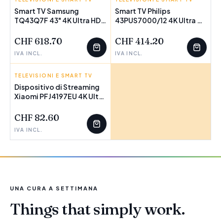
Smart TV Samsung
Smart TV Philips
TQ43Q7F 43" 4K Ultra HD
43PUS7000/12 4K Ultra HD
HDR QLED
43" LED HDR
CHF 618.70
CHF 414.20
IVA INCL.
IVA INCL.
TELEVISIONI E SMART TV
XIAOMI
Dispositivo di Streaming
Xiaomi PFJ4197EU 4K Ultra
HD
CHF 82.60
IVA INCL.
UNA CURA A SETTIMANA
Things that simply work.