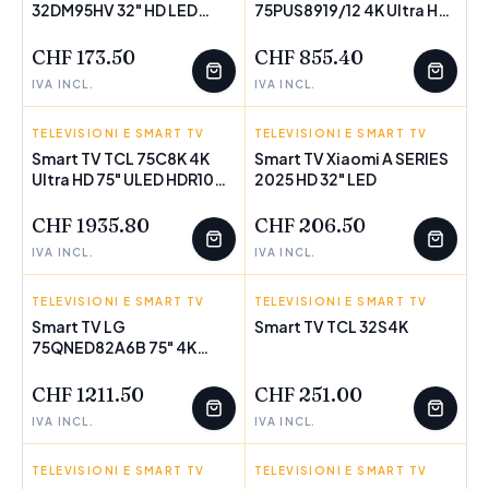
32DM95HV 32" HD LED
POCHI PEZZI
75PUS8919/12 4K Ultra HD
POCHI PEZZI
Senza Fili HDR10 Direct-
LED (Ricondizionati B)
LED
CHF 173.50
CHF 855.40
IVA INCL.
IVA INCL.
TELEVISIONI E SMART TV
TCL
TELEVISIONI E SMART TV
XIAOMI
Smart TV TCL 75C8K 4K
Smart TV Xiaomi A SERIES
Ultra HD 75" ULED HDR10+
POCHI PEZZI
2025 HD 32" LED
POCHI PEZZI
Google Assistant
(Ricondizionati B)
CHF 1935.80
CHF 206.50
IVA INCL.
IVA INCL.
TELEVISIONI E SMART TV
LG
TELEVISIONI E SMART TV
TCL
Smart TV LG
Smart TV TCL 32S4K
75QNED82A6B 75" 4K
POCHI PEZZI
POCHI PEZZI
Ultra HD LED HDR Edge-
LED QNED
CHF 1211.50
CHF 251.00
IVA INCL.
IVA INCL.
TELEVISIONI E SMART TV
XIAOMI
TELEVISIONI E SMART TV
HISENSE