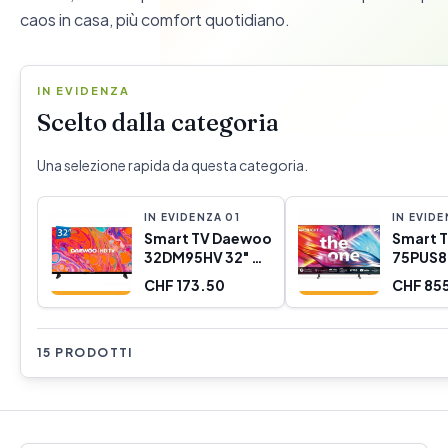
caos in casa, più comfort quotidiano.
IN EVIDENZA
Scelto dalla categoria
Una selezione rapida da questa categoria.
IN EVIDENZA
0
1
IN EVID
Smart TV Daewoo
Smart T
32DM95HV 32" HD
75PUS8
LED Senza Fili
Ultra H
CHF 173.50
CHF 85
HDR10 Direct-LED
(Ricond
B)
15 PRODOTTI