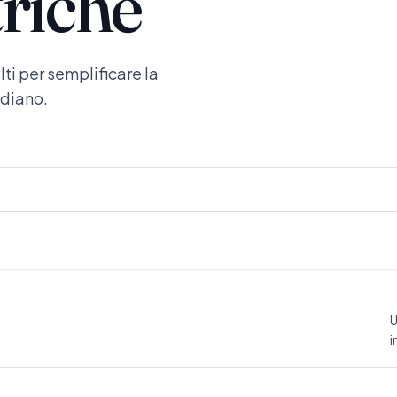
triche
ti per semplificare la
idiano.
U
i