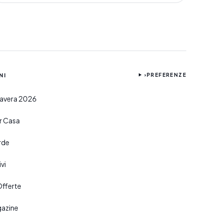
NI
›
PREFERENZE
imavera 2026
er Casa
rde
vi
Offerte
gazine