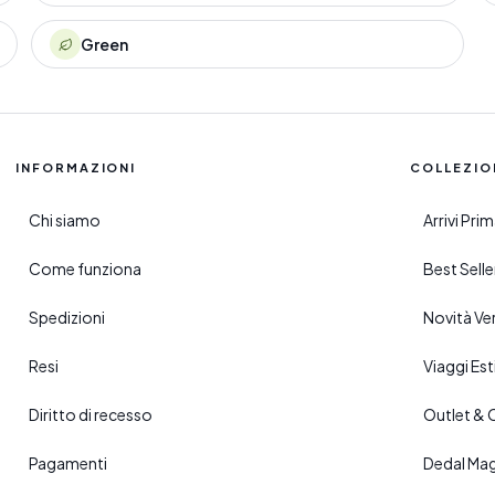
Green
INFORMAZIONI
COLLEZIO
Chi siamo
Arrivi Pr
Come funziona
Best Sell
Spedizioni
Novità Ve
Resi
Viaggi Esti
Diritto di recesso
Outlet & 
Pagamenti
Dedal Ma