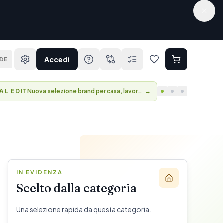
Accedi
DE
AL EDIT
Nuova selezione brand per casa, lavoro e viaggio.
→
IN EVIDENZA
Scelto dalla categoria
Una selezione rapida da questa categoria.