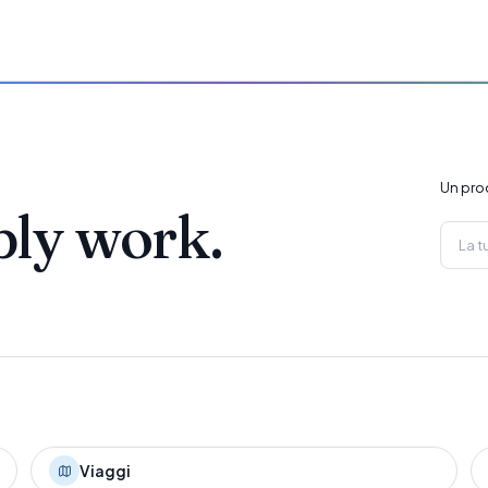
Un pro
ply work.
Viaggi