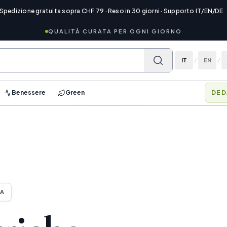
 Spedizione gratuita sopra CHF 79 · Reso in 30 giorni · Supporto IT/EN/DE
QUALITÀ CURATA PER OGNI GIORNO
IT
/
EN
/
Benessere
Green
DED
TA