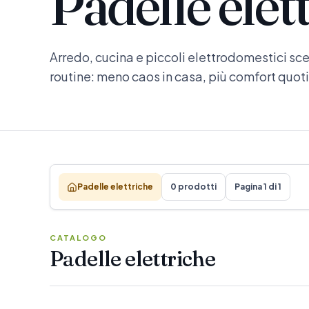
Padelle elet
Arredo, cucina e piccoli elettrodomestici scel
routine: meno caos in casa, più comfort quot
Padelle elettriche
0 prodotti
Pagina 1 di 1
CATALOGO
Padelle elettriche