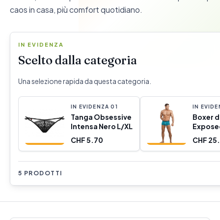
caos in casa, più comfort quotidiano.
IN EVIDENZA
Scelto dalla categoria
Una selezione rapida da questa categoria.
IN EVIDENZA
0
1
IN EVID
Tanga Obsessive
Boxer 
Intensa Nero L/XL
Expose
CHF 5.70
CHF 25.
5 PRODOTTI