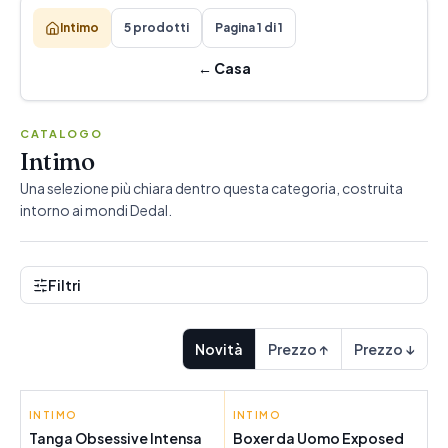
Intimo
5 prodotti
Pagina 1 di 1
←
Casa
CATALOGO
Intimo
Una selezione più chiara dentro questa categoria, costruita
intorno ai mondi Dedal.
Filtri
Novità
Prezzo ↑
Prezzo ↓
INTIMO
OBSESSIVE
INTIMO
EXPOSED
Tanga Obsessive Intensa
Boxer da Uomo Exposed