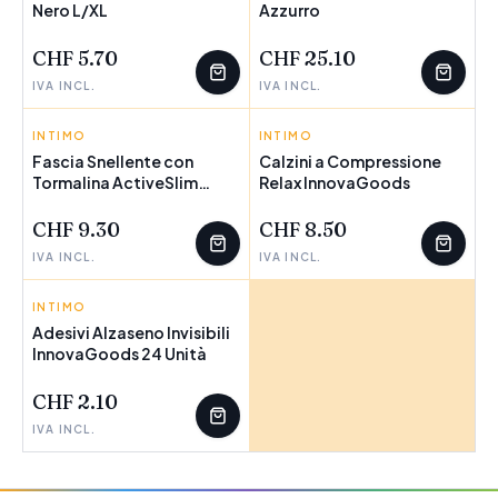
Nero L/XL
POCHI PEZZI
Azzurro
POCHI PEZZI
CHF 5.70
CHF 25.10
IVA INCL.
IVA INCL.
INTIMO
INNOVAGOODS
INTIMO
INNOVAGOODS
Fascia Snellente con
Calzini a Compressione
Tormalina ActiveSlim
Relax InnovaGoods
InnovaGoods
CHF 9.30
CHF 8.50
IVA INCL.
IVA INCL.
INTIMO
INNOVAGOODS
Adesivi Alzaseno Invisibili
InnovaGoods 24 Unità
CHF 2.10
IVA INCL.