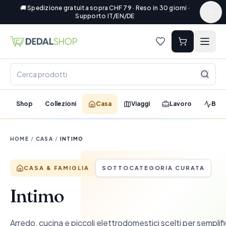
🚚 Spedizione gratuita sopra CHF 79 · Reso in 30 giorni ·
Supporto IT/EN/DE
Shop
Collezioni
Casa
Viaggi
Lavoro
Ben
HOME
/
CASA
/
INTIMO
CASA & FAMIGLIA
SOTTOCATEGORIA CURATA
Intimo
Arredo, cucina e piccoli elettrodomestici scelti per semplif