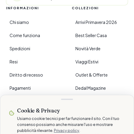
INFORMAZIONI
COLLEZIONI
Chi siamo
Arrivi Primavera 2026
Come funziona
Best Seller Casa
Spedizioni
Novità Verde
Resi
Viaggi Estivi
Diritto di recesso
Outlet & Offerte
Pagamenti
Dedal Magazine
FAQ
Cookie & Privacy
›
PREFERENZE
Usiamo cookie tecnici per far funzionare il sito. Con il tuo
consenso possiamo anche misurare l'uso e mostrare
pubblicità rilevante.
Privacy policy
.