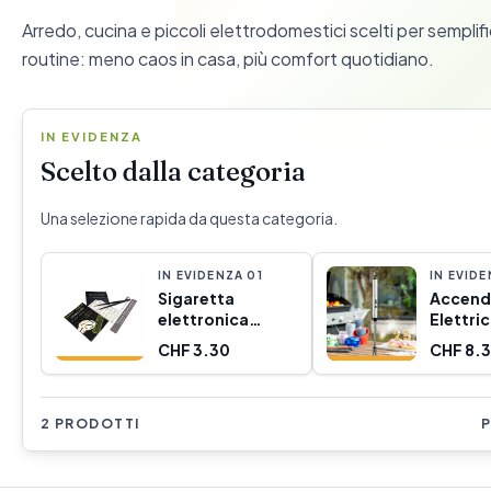
Arredo, cucina e piccoli elettrodomestici scelti per semplifi
routine: meno caos in casa, più comfort quotidiano.
IN EVIDENZA
Scelto dalla categoria
Una selezione rapida da questa categoria.
IN EVIDENZA
0
1
IN EVID
Sigaretta
Accend
elettronica
Elettri
Bocchetta
Ricarica
CHF 3.30
CHF 8.
(Ricondizionati
Flessibi
A)
Eflecth
Innova
2 PRODOTTI
P