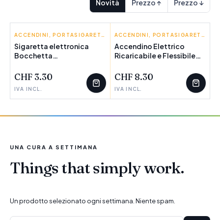
Novità
Prezzo ↑
Prezzo ↓
BIGBUY WELLNESS
ACCENDINI, PORTASIGARETTE, POSACENERE
INNOVAGOODS
ACCENDINI, PORTASIGARETTE, POSACENERE
Sigaretta elettronica
Accendino Elettrico
Bocchetta
POCHI PEZZI
Ricaricabile e Flessibile
POCHI PEZZI
(Ricondizionati A)
Eflecther InnovaGoods
CHF 3.30
CHF 8.30
IVA INCL.
IVA INCL.
UNA CURA A SETTIMANA
Things that simply work.
Un prodotto selezionato ogni settimana. Niente spam.