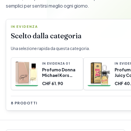
semplici per sentirsi meglio ogni giorno.
IN EVIDENZA
Scelto dalla categoria
Una selezione rapida da questa categoria.
IN EVIDENZA
0
1
IN EVID
Profumo Donna
Profum
Michael Kors
Juicy C
Gorgeous! EDP
GOLD 
CHF 61.90
CHF 40
100 ml
EDP EDP
8 PRODOTTI