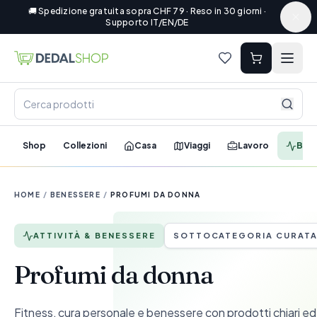
🚚 Spedizione gratuita sopra CHF 79 · Reso in 30 giorni ·
Supporto IT/EN/DE
Shop
Collezioni
Casa
Viaggi
Lavoro
Ben
HOME
/
BENESSERE
/
PROFUMI DA DONNA
ATTIVITÀ & BENESSERE
SOTTOCATEGORIA CURAT
Profumi da donna
Fitness, cura personale e benessere con prodotti chiari ed e