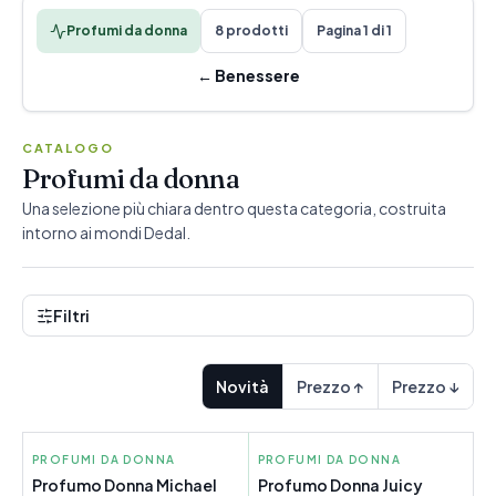
Profumi da donna
8 prodotti
Pagina 1 di 1
←
Benessere
CATALOGO
Profumi da donna
Una selezione più chiara dentro questa categoria, costruita
intorno ai mondi Dedal.
Filtri
Novità
Prezzo ↑
Prezzo ↓
PROFUMI DA DONNA
MICHAEL KORS
PROFUMI DA DONNA
JUICY COUTURE
Profumo Donna Michael
Profumo Donna Juicy