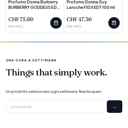
Profumo Donna Burberry
Profumo Donna Guy
BURBERRY GODDESS EDP
Laroche FIDJI EDT 100 ml
POCHI PEZZI
30 ml 17 g
CHF 75.80
CHF 47.30
IVA INCL.
IVA INCL.
UNA CURA A SETTIMANA
Things that simply work.
Un prodotto selezionato ogni settimana. Niente spam.
→