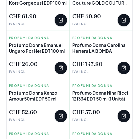
Kors Gorgeous! EDP 100 ml
POCHI PEZZI
Couture GOLD COUTURE
POCHI PEZZI
EDP EDP 30 ml
CHF 61.90
CHF 40.90
IVA INCL.
IVA INCL.
PROFUMI DA DONNA
EMANUEL UNGARO
PROFUMI DA DONNA
CAROLINA HERRERA
Profumo Donna Emanuel
Profumo Donna Carolina
Ungaro For Her EDT 100 ml
POCHI PEZZI
Herrera LA BOMBA
POCHI PEZZI
CHF 26.00
CHF 147.80
IVA INCL.
IVA INCL.
PROFUMI DA DONNA
KENZO
PROFUMI DA DONNA
NINA RICCI
Profumo Donna Kenzo
Profumo Donna Nina Ricci
Amour 50ml EDP 50 ml
POCHI PEZZI
121334 EDT 50 ml (1 Unità)
POCHI PEZZI
CHF 52.60
CHF 57.00
IVA INCL.
IVA INCL.
PROFUMI DA DONNA
BURBERRY
PROFUMI DA DONNA
GUY LAROCHE