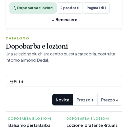
Dopobarba e lozioni
2 prodotti
Pagina 1 di 1
←
Benessere
CATALOGO
Dopobarba e lozioni
Una selezione più chiara dentro questa categoria, costruita
intorno ai mondi Dedal.
Filtri
Novità
Prezzo ↑
Prezzo ↓
DOPOBARBA E LOZIONI
PRORASO
DOPOBARBA E LOZIONI
RITUALS
Balsamo per la Barba
Lozione Idratante Rituals