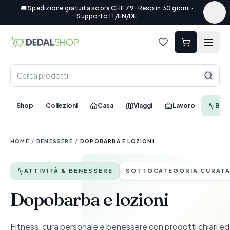
🚚 Spedizione gratuita sopra CHF 79 · Reso in 30 giorni ·
Supporto IT/EN/DE
Shop
Collezioni
Casa
Viaggi
Lavoro
Ben
HOME
/
BENESSERE
/
DOPOBARBA E LOZIONI
ATTIVITÀ & BENESSERE
SOTTOCATEGORIA CURAT
Dopobarba e lozioni
Fitness, cura personale e benessere con prodotti chiari ed 