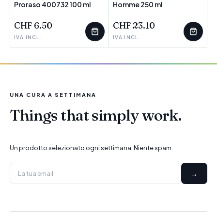
Proraso 400732 100 ml
POCHI PEZZI
Homme 250 ml
POCHI PEZZI
CHF 6.50
CHF 23.10
IVA INCL.
IVA INCL.
UNA CURA A SETTIMANA
Things that simply work.
Un prodotto selezionato ogni settimana. Niente spam.
→