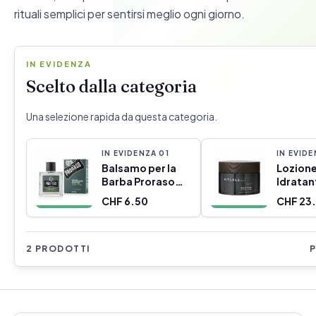
rituali semplici per sentirsi meglio ogni giorno.
IN EVIDENZA
Scelto dalla categoria
Una selezione rapida da questa categoria.
IN EVIDENZA
0
1
IN EVID
Balsamo per la
Lozion
Barba Proraso
Idratan
400732 100 ml
Homme 
CHF 6.50
CHF 23.
2 PRODOTTI
P