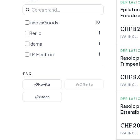
DEPILAZI
INNOVA
Epilator
Freddo e
InnovaG
InnovaGoods
10
CHF 82
Berilo
1
IVA INCL.
Idema
1
DEPILAZI
INNOVA
TM Electron
1
Rasoio pe
Trimpen
TAG
CHF 8.
Novità
Offerta
IVA INCL.
Green
DEPILAZI
INNOVA
Rasoio p
Estensibi
InnovaG
CHF 20
IVA INCL.