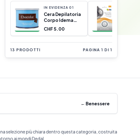
IN EVIDENZA
0
1
IN EVIDE
Cera Depilatoria
Testina 
Corpo Idema
Ricambi
Lata Cera (400
Electro
CHF 5.00
CHF 1.5
ml)
13 PRODOTTI
PAGINA 1 DI 1
←
Benessere
na selezione più chiara dentro questa categoria, costruita
ntorno ai mondi Dedal.