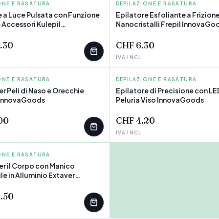
ONE E RASATURA
GOODS
DEPILAZIONE E RASATURA
INNOVAGOODS
e a Luce Pulsata con Funzione
Epilatore Esfoliante a Frizion
 Accessori Kulepil
Nanocristalli Frepil InnovaGo
oods
.30
CHF 6.30
IVA INCL.
ONE E RASATURA
GOODS
DEPILAZIONE E RASATURA
INNOVAGOODS
r Peli di Naso e Orecchie
Epilatore di Precisione con LE
 InnovaGoods
Peluria Viso InnovaGoods
00
CHF 4.20
IVA INCL.
ONE E RASATURA
GOODS
er il Corpo con Manico
le in Alluminio Extaver
oods
.50