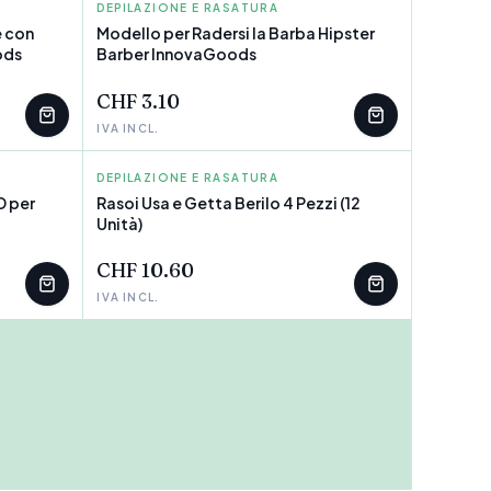
DEPILAZIONE E RASATURA
INNOVAGOODS
e con
Modello per Radersi la Barba Hipster
ods
Barber InnovaGoods
CHF 3.10
IVA INCL.
DEPILAZIONE E RASATURA
BERILO
D per
Rasoi Usa e Getta Berilo 4 Pezzi (12
Unità)
POCHI PEZZI
CHF 10.60
IVA INCL.