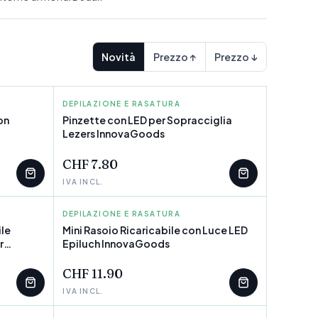
Novità
Prezzo ↑
Prezzo ↓
DEPILAZIONE E RASATURA
INNOVAGOODS
on
Pinzette con LED per Sopracciglia
Lezers InnovaGoods
POCHI PEZZI
CHF 7.80
IVA INCL.
DEPILAZIONE E RASATURA
INNOVAGOODS
le
Mini Rasoio Ricaricabile con Luce LED
r
Epiluch InnovaGoods
CHF 11.90
IVA INCL.