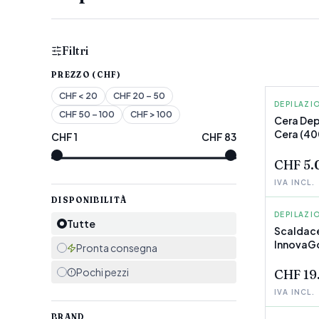
Filtri
PREZZO (CHF)
CHF
< 20
CHF
20 – 50
DEPILAZI
IDEMA
CHF
50 – 100
CHF
> 100
Cera Dep
Cera (40
CHF
1
CHF
83
POCHI P
CHF 5.
IVA INCL.
DISPONIBILITÀ
DEPILAZI
INNOVA
Tutte
Scaldace
InnovaG
POCHI P
Pronta consegna
Pochi pezzi
CHF 19
IVA INCL.
BRAND