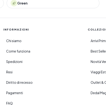
Green
INFORMAZIONI
COLLEZIO
Chi siamo
Arrivi Pr
Come funziona
Best Sell
Spedizioni
Novità Ve
Resi
Viaggi Esti
Diritto di recesso
Outlet & 
Pagamenti
Dedal Ma
FAQ