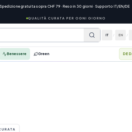
 Spedizione gratuita sopra CHF 79 · Reso in 30 giorni · Supporto IT/EN/DE
QUALITÀ CURATA PER OGNI GIORNO
IT
/
EN
/
Benessere
Green
MEM
CURATA