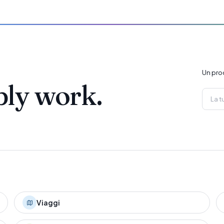
Un pro
ply work.
Viaggi