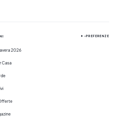
NI
›
PREFERENZE
imavera 2026
er Casa
rde
vi
Offerte
gazine