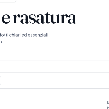
e rasatura
tti chiari ed essenziali:
o.
U
i