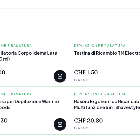
ONE E RASATURA
DEPILAZIONE E RASATURA
TM ELECTRON
ilatoria Corpo Idema Lata
Testina di Ricambio TM Electr
0 ml)
EZZI
POCHI PEZZI
00
CHF 1.50
IVA INCL.
ONE E RASATURA
GOODS
DEPILAZIONE E RASATURA
INNOVAGOODS
ra per Depilazione Warmex
Rasoio Ergonomico Ricaricabi
oods
Multifunzione 5 in 1 Shavestyle
EZZI
POCHI PEZZI
InnovaGoods
.30
CHF 20.80
IVA INCL.