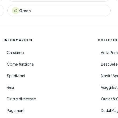
Green
INFORMAZIONI
COLLEZIO
Chi siamo
Arrivi Pr
Come funziona
Best Sell
Spedizioni
Novità Ve
Resi
Viaggi Esti
Diritto di recesso
Outlet & 
Pagamenti
Dedal Ma