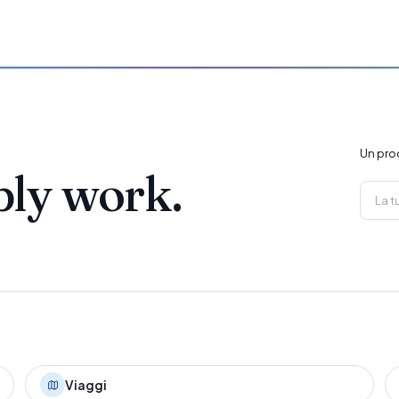
Un pro
ply work.
Viaggi