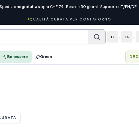
 Spedizione gratuita sopra CHF 79 · Reso in 30 giorni · Supporto IT/EN/DE
QUALITÀ CURATA PER OGNI GIORNO
IT
/
EN
/
Benessere
Green
DED
CURATA