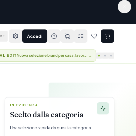
Accedi
DE
AL EDIT
Nuova selezione brand per casa, lavoro e viaggio.
→
IN EVIDENZA
Scelto dalla categoria
Una selezione rapida da questa categoria.