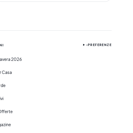
NI
›
PREFERENZE
imavera 2026
er Casa
rde
vi
Offerte
gazine