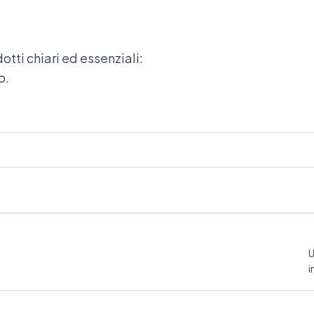
tti chiari ed essenziali:
o.
U
i