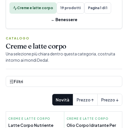
Creme e latte corpo
19 prodotti
Pagina 1 di 1
←
Benessere
CATALOGO
Creme e latte corpo
Una selezione più chiara dentro questa categoria, costruita
intorno ai mondi Dedal.
Filtri
Novità
Prezzo ↑
Prezzo ↓
CREME E LATTE CORPO
INSTITUTO ESPAÑOL
CREME E LATTE CORPO
JOHNSON'S
Latte Corpo Nutriente
Olio Corpo Idratante Per