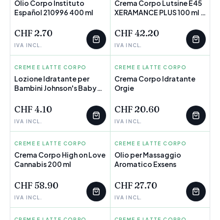
Olio Corpo Instituto
Crema Corpo Lutsine E45
Español 210996 400 ml
POCHI PEZZI
XERAMANCE PLUS 100 ml 2
POCHI PEZZI
Unità
CHF 2.70
CHF 42.20
IVA INCL.
IVA INCL.
CREME E LATTE CORPO
JOHNSON'S
CREME E LATTE CORPO
ORGIE
Lozione Idratante per
Crema Corpo Idratante
Bambini Johnson's Baby
POCHI PEZZI
Orgie
500 ml
CHF 4.10
CHF 20.60
IVA INCL.
IVA INCL.
CREME E LATTE CORPO
HIGH ON LOVE
CREME E LATTE CORPO
EXSENS
Crema Corpo High on Love
Olio per Massaggio
Cannabis 200 ml
Aromatico Exsens
CHF 58.90
CHF 27.70
IVA INCL.
IVA INCL.
CREME E LATTE CORPO
INNOVAGOODS
CREME E LATTE CORPO
INNOVAGOODS