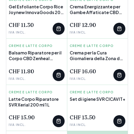
Gel Esfoliante Corpo Rice
Crema Energizzante per
Joynew InnovaGoods 200
Gambe Affaticate CBD
ml
Zencalm InnovaGoods
200 ml
CHF 11.30
CHF 12.90
IVA INCL.
IVA INCL.
CREME E LATTE CORPO
INNOVAGOODS
CREME E LATTE CORPO
MUSTELA
Balsamo Riparatore per il
Crema per la Cura
Corpo CBD Zenheal
Giornaliera della Zona del
InnovaGoods 50 ml
Pannolino Mustela Bio
Pannolino
CHF 11.80
CHF 16.60
IVA INCL.
IVA INCL.
CREME E LATTE CORPO
SVR
CREME E LATTE CORPO
SVR
Latte Corpo Riparatore
Set di igiene SVR CICAVIT+
SVR Xerial 200 ml 1 L
CHF 15.90
CHF 13.50
IVA INCL.
IVA INCL.