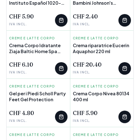
Instituto Español 1020-
POCHI PEZZI
Bambini Johnson's
POCHI PEZZI
07065 950 ml
9460900 Cotone
Neonato 300 ml
CHF 5.90
CHF 2.40
IVA INCL.
IVA INCL.
CREME E LATTE CORPO
ZIAJA
CREME E LATTE CORPO
EUCERIN
Crema Corpo Idratante
Crema riparatrice Eucerin
Ziaja Baltic Home Spa
POCHI PEZZI
Aquaphor 220 ml
POCHI PEZZI
Wellness 300 ml
Anticellulite
CHF 6.10
CHF 20.40
IVA INCL.
IVA INCL.
CREME E LATTE CORPO
SCHOLL
CREME E LATTE CORPO
NIVEA
Gel per i Piedi Scholl Party
Crema Corpo Nivea 80134
Feet Gel Protection
POCHI PEZZI
400 ml
POCHI PEZZI
CHF 4.80
CHF 5.90
IVA INCL.
IVA INCL.
CREME E LATTE CORPO
INSTITUTO ESPAÑOL
CREME E LATTE CORPO
LUTSINE