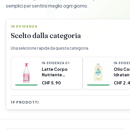
semplici per sentirsi meglio ogni giorno.
IN EVIDENZA
Scelto dalla categoria
Una selezione rapida da questa categoria.
IN EVIDENZA
0
1
IN EVID
Latte Corpo
Olio Co
Nutriente
Idratan
Instituto Español
Bambin
CHF 5.90
CHF 2.
1020-07065 950
Johnso
ml
946090
Neonat
19 PRODOTTI