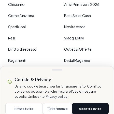
Chi siamo
Arrivi Primavera 2026
Come funziona
Best Seller Casa
Spedizioni
Novità Verde
Resi
Viaggi Estivi
Diritto di recesso
Outlet & Offerte
Pagamenti
Dedal Magazine
FAQ
Cookie & Privacy
›
PREFERENZE
Usiamo cookie tecnici per far funzionare il sito. Con il tuo
consenso possiamo anche misurare l'uso e mostrare
pubblicità rilevante.
Privacy policy
.
© 2026 Dedalshop è un marchio di Dedal Services AG · Schlieren, CH
Pagamenti sicuri
Rifiuta tutto
Preferenze
Accetta tutto
Privacy
Cookie
Termini
Disclaimer