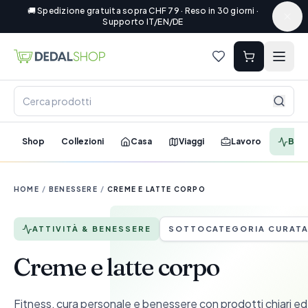
🚚 Spedizione gratuita sopra CHF 79 · Reso in 30 giorni ·
Supporto IT/EN/DE
Shop
Collezioni
Casa
Viaggi
Lavoro
Ben
HOME
/
BENESSERE
/
CREME E LATTE CORPO
ATTIVITÀ & BENESSERE
SOTTOCATEGORIA CURAT
Creme e latte corpo
Fitness, cura personale e benessere con prodotti chiari ed e