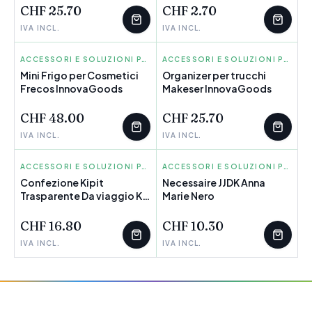
in 1 Panomir InnovaGoods
CHF 25.70
CHF 2.70
IVA INCL.
IVA INCL.
INNOVAGOODS
ACCESSORI E SOLUZIONI PER ORGANIZZARE
INNOVAGOODS
ACCESSORI E SOLUZIONI PER ORGANIZZARE
Mini Frigo per Cosmetici
Organizer per trucchi
Frecos InnovaGoods
Makeser InnovaGoods
CHF 48.00
CHF 25.70
IVA INCL.
IVA INCL.
KIPIT
ACCESSORI E SOLUZIONI PER ORGANIZZARE
JJDK
ACCESSORI E SOLUZIONI PER ORGANIZZARE
Confezione Kipit
Necessaire JJDK Anna
Trasparente Da viaggio Kit
POCHI PEZZI
Marie Nero
POCHI PEZZI
di pronto soccorso (48
Unità)
CHF 16.80
CHF 10.30
IVA INCL.
IVA INCL.