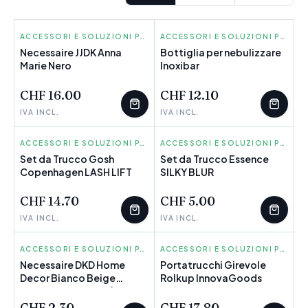
JJDK
ACCESSORI E SOLUZIONI PER ORGANIZZARE
INOXIBAR
ACCESSORI E SOLUZIONI PER ORGANIZZARE
Necessaire JJDK Anna
Bottiglia per nebulizzare
Marie Nero
POCHI PEZZI
Inoxibar
POCHI PEZZI
CHF 16.00
CHF 12.10
IVA INCL.
IVA INCL.
GOSH COPENHAGEN
ACCESSORI E SOLUZIONI PER ORGANIZZARE
ESSENCE
ACCESSORI E SOLUZIONI PER ORGANIZZARE
Set da Trucco Gosh
Set da Trucco Essence
Copenhagen LASH LIFT
POCHI PEZZI
SILKY BLUR
POCHI PEZZI
CHF 14.70
CHF 5.00
IVA INCL.
IVA INCL.
DKD HOME DECOR
ACCESSORI E SOLUZIONI PER ORGANIZZARE
INNOVAGOODS
ACCESSORI E SOLUZIONI PER ORGANIZZARE
Necessaire DKD Home
Portatrucchi Girevole
Decor Bianco Beige
POCHI PEZZI
Rolkup InnovaGoods
Multicolore (2 Unità)
CHF 2.30
CHF 17.80