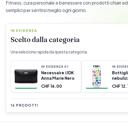
Fitness, cura personale e benessere con prodotti chiari ed e
semplici per sentirsi meglio ogni giorno.
IN EVIDENZA
Scelto dalla categoria
Una selezione rapida da questa categoria.
IN EVIDENZA
0
1
IN EVID
Necessaire JJDK
Bottigl
Anna Marie Nero
nebuliz
Inoxiba
CHF 16.00
CHF 12.
16 PRODOTTI