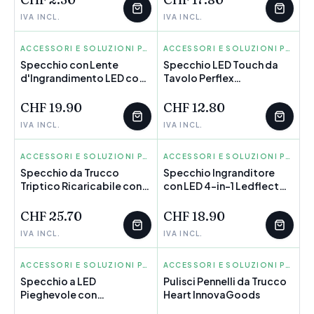
IVA INCL.
IVA INCL.
INNOVAGOODS
ACCESSORI E SOLUZIONI PER ORGANIZZARE
INNOVAGOODS
ACCESSORI E SOLUZIONI PER ORGANIZZARE
Specchio con Lente
Specchio LED Touch da
d'Ingrandimento LED con
Tavolo Perflex
POCHI PEZZI
Braccio Flessibile e
InnovaGoods
Ventosa Mizoom
CHF 19.90
CHF 12.80
InnovaGoods IG814786
IVA INCL.
IVA INCL.
INNOVAGOODS
ACCESSORI E SOLUZIONI PER ORGANIZZARE
INNOVAGOODS
ACCESSORI E SOLUZIONI PER ORGANIZZARE
Specchio da Trucco
Specchio Ingranditore
Triptico Ricaricabile con
POCHI PEZZI
con LED 4-in-1 Ledflect
POCHI PEZZI
Ingrandimento e Luce LED
InnovaGoods
Miled InnovaGoods
CHF 25.70
CHF 18.90
IVA INCL.
IVA INCL.
INNOVAGOODS
ACCESSORI E SOLUZIONI PER ORGANIZZARE
INNOVAGOODS
ACCESSORI E SOLUZIONI PER ORGANIZZARE
Specchio a LED
Pulisci Pennelli da Trucco
Pieghevole con
POCHI PEZZI
Heart InnovaGoods
Contenitore per Trucchi 3