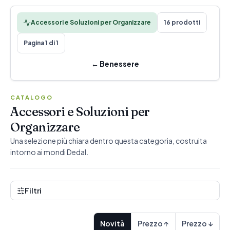
Accessori e Soluzioni per Organizzare
16 prodotti
Pagina 1 di 1
←
Benessere
CATALOGO
Accessori e Soluzioni per
Organizzare
Una selezione più chiara dentro questa categoria, costruita
intorno ai mondi Dedal.
Filtri
Novità
Prezzo ↑
Prezzo ↓