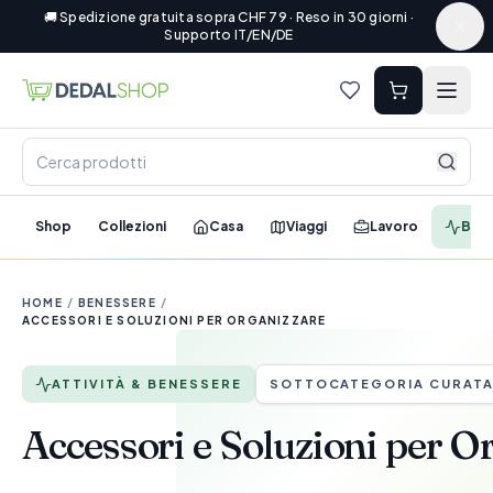
🚚 Spedizione gratuita sopra CHF 79 · Reso in 30 giorni ·
Supporto IT/EN/DE
Shop
Collezioni
Casa
Viaggi
Lavoro
Ben
HOME
/
BENESSERE
/
ACCESSORI E SOLUZIONI PER ORGANIZZARE
ATTIVITÀ & BENESSERE
SOTTOCATEGORIA CURAT
Accessori e Soluzioni per O