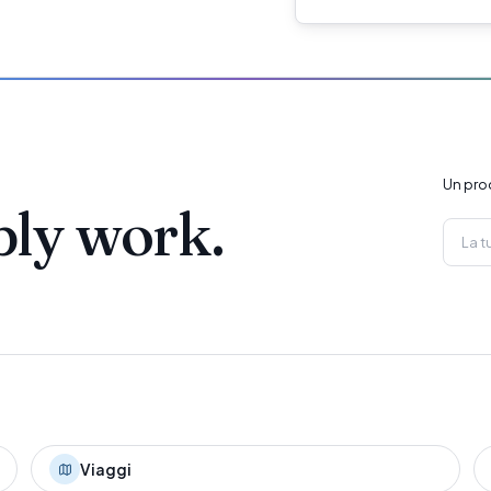
Un pro
ply work.
Viaggi