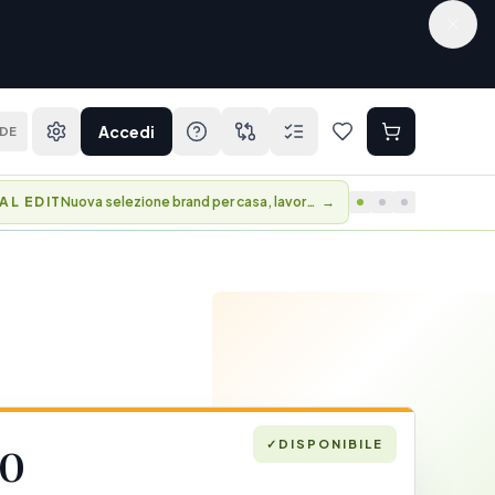
Accedi
DE
BER DAYS
Vantaggi e accesso anticipato alle collezioni.
→
✓
DISPONIBILE
20