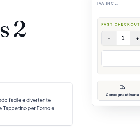
IVA INCL.
s 2
FAST CHECKOU
-
+
1
Consegna stimata
odo facile e divertente
ome Tappetino per Forno e