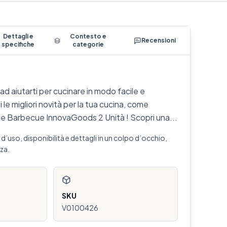
Dettagli e
Contesto e
Recensioni
specifiche
categorie
d aiutarti per cucinare in modo facile e
le migliori novità per la tua cucina, come
e Barbecue InnovaGoods 2 Unità ! Scopri una...
’uso, disponibilità e dettagli in un colpo d’occhio,
za.
SKU
V0100426