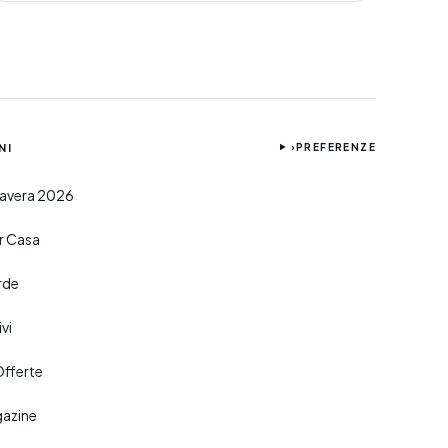
NI
›
PREFERENZE
imavera 2026
er Casa
rde
vi
Offerte
gazine