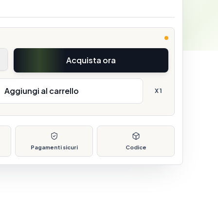
T
Acquista ora
Aggiungi al carrello
X
1
Pagamenti sicuri
Codice