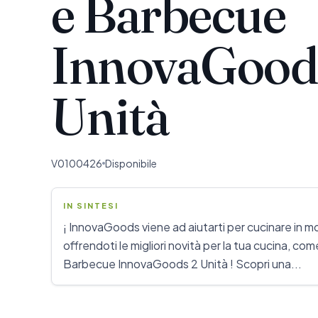
e Barbecue
InnovaGood
Unità
V0100426
Disponibile
IN SINTESI
¡ InnovaGoods viene ad aiutarti per cucinare in m
offrendoti le migliori novità per la tua cucina, c
Barbecue InnovaGoods 2 Unità ! Scopri una...