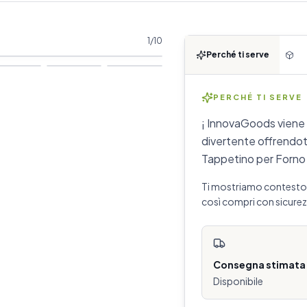
1
/
10
Perché ti serve
PERCHÉ TI SERVE
¡ InnovaGoods viene a
divertente offrendoti 
Tappetino per Forno 
Ti mostriamo contesto d
così compri con sicurez
Consegna stimata
Disponibile