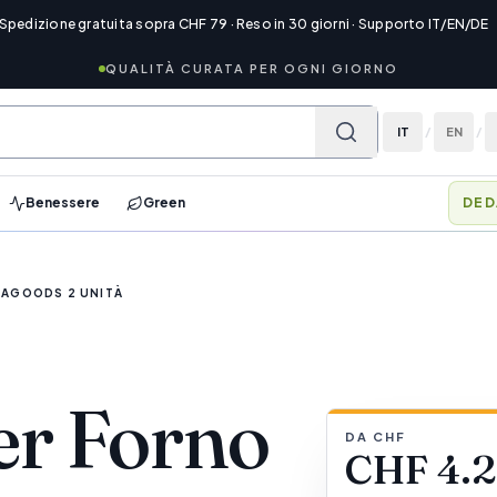
 Spedizione gratuita sopra CHF 79 · Reso in 30 giorni · Supporto IT/EN/DE
QUALITÀ CURATA PER OGNI GIORNO
IT
/
EN
/
Benessere
Green
MEM
VAGOODS 2 UNITÀ
er Forno
DA CHF
CHF 4.