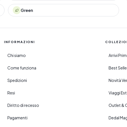
Green
INFORMAZIONI
COLLEZIO
Chi siamo
Arrivi Pr
Come funziona
Best Sell
Spedizioni
Novità Ve
Resi
Viaggi Esti
Diritto di recesso
Outlet & 
Pagamenti
Dedal Ma