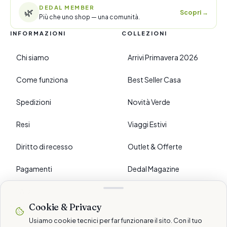
DEDAL MEMBER
🌿
Scopri
→
Più che uno shop — una comunità.
INFORMAZIONI
COLLEZIONI
Chi siamo
Arrivi Primavera 2026
Come funziona
Best Seller Casa
Spedizioni
Novità Verde
Resi
Viaggi Estivi
Diritto di recesso
Outlet & Offerte
Pagamenti
Dedal Magazine
FAQ
Cookie & Privacy
›
PREFERENZE
Usiamo cookie tecnici per far funzionare il sito. Con il tuo