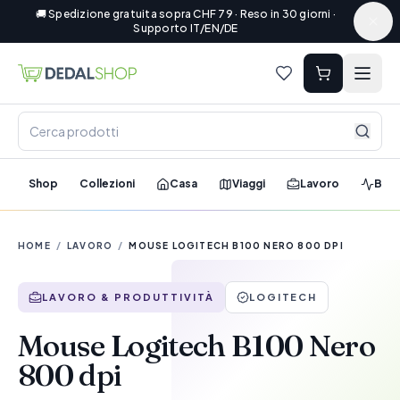
🚚 Spedizione gratuita sopra CHF 79 · Reso in 30 giorni ·
Supporto IT/EN/DE
Shop
Collezioni
Casa
Viaggi
Lavoro
Ben
HOME
/
LAVORO
/
MOUSE LOGITECH B100 NERO 800 DPI
LAVORO & PRODUTTIVITÀ
LOGITECH
Mouse Logitech B100 Nero
800 dpi