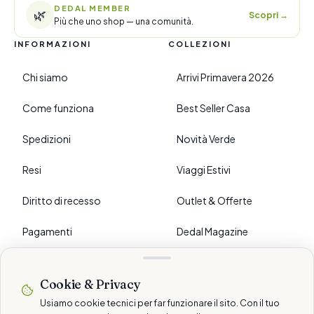
DEDAL MEMBER
🌿
Scopri
→
Più che uno shop — una comunità.
INFORMAZIONI
COLLEZIONI
Chi siamo
Arrivi Primavera 2026
Come funziona
Best Seller Casa
Spedizioni
Novità Verde
Resi
Viaggi Estivi
Diritto di recesso
Outlet & Offerte
Pagamenti
Dedal Magazine
FAQ
Cookie & Privacy
›
PREFERENZE
Usiamo cookie tecnici per far funzionare il sito. Con il tuo