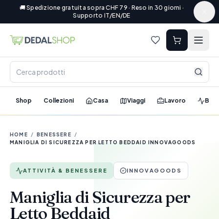
🚚 Spedizione gratuita sopra CHF 79 · Reso in 30 giorni ·
Supporto IT/EN/DE
Shop
Collezioni
Casa
Viaggi
Lavoro
Ben
HOME
/
BENESSERE
/
MANIGLIA DI SICUREZZA PER LETTO BEDDAID INNOVAGOODS
ATTIVITÀ & BENESSERE
INNOVAGOODS
Maniglia di Sicurezza per
Letto Beddaid