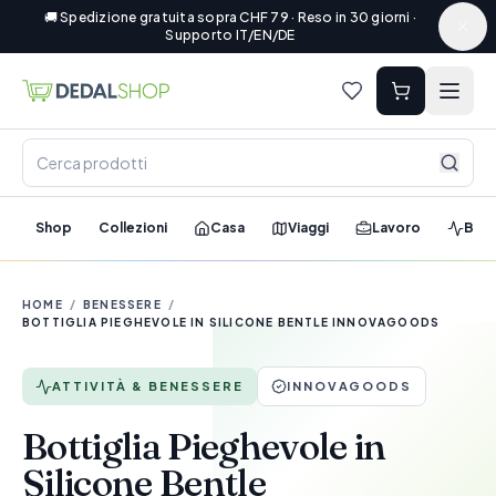
🚚 Spedizione gratuita sopra CHF 79 · Reso in 30 giorni ·
Supporto IT/EN/DE
Shop
Collezioni
Casa
Viaggi
Lavoro
Ben
HOME
/
BENESSERE
/
BOTTIGLIA PIEGHEVOLE IN SILICONE BENTLE INNOVAGOODS
ATTIVITÀ & BENESSERE
INNOVAGOODS
Bottiglia Pieghevole in
Silicone Bentle