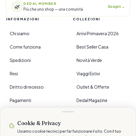
DEDAL MEMBER
🌿
Scopri
→
Più che uno shop — una comunità.
INFORMAZIONI
COLLEZIONI
Chi siamo
Arrivi Primavera 2026
Come funziona
Best Seller Casa
Spedizioni
Novità Verde
Resi
Viaggi Estivi
Diritto di recesso
Outlet & Offerte
Pagamenti
Dedal Magazine
FAQ
Cookie & Privacy
›
PREFERENZE
Usiamo cookie tecnici per far funzionare il sito. Con il tuo