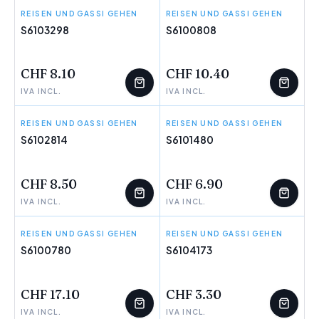
REISEN UND GASSI GEHEN
GLORIA
REISEN UND GASSI GEHEN
GLORIA
S6103298
S6100808
WENIGE ÜBRIG
WENIGE ÜBRIG
CHF 8.10
CHF 10.40
IVA INCL.
IVA INCL.
REISEN UND GASSI GEHEN
HUNTER
REISEN UND GASSI GEHEN
RED DINGO
S6102814
S6101480
WENIGE ÜBRIG
WENIGE ÜBRIG
CHF 8.50
CHF 6.90
IVA INCL.
IVA INCL.
REISEN UND GASSI GEHEN
GLORIA
REISEN UND GASSI GEHEN
RED DINGO
S6100780
S6104173
WENIGE ÜBRIG
WENIGE ÜBRIG
CHF 17.10
CHF 3.30
IVA INCL.
IVA INCL.