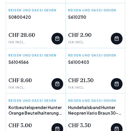
REISEN UND GASSI GEHEN
TRIXIE
REISEN UND GASSI GEHEN
GLORIA
S0800420
S6102110
WENIGE ÜBRIG
WENIGE ÜBRIG
CHF 28.60
CHF 2.90
IVA INCL.
IVA INCL.
REISEN UND GASSI GEHEN
HUNTER
REISEN UND GASSI GEHEN
FLEXI
S6104566
S6100403
WENIGE ÜBRIG
WENIGE ÜBRIG
CHF 8.60
CHF 21.30
IVA INCL.
IVA INCL.
REISEN UND GASSI GEHEN
HUNTER
REISEN UND GASSI GEHEN
HUNTER
Kotbeutelspender Hunter
Hundehalsband Hunter
Orange Beutelhalterung
WENIGE ÜBRIG
Neopren Vario Braun 30-
WENIGE ÜBRIG
Leggings
35 cm
CHF 3.00
CHF 3.30