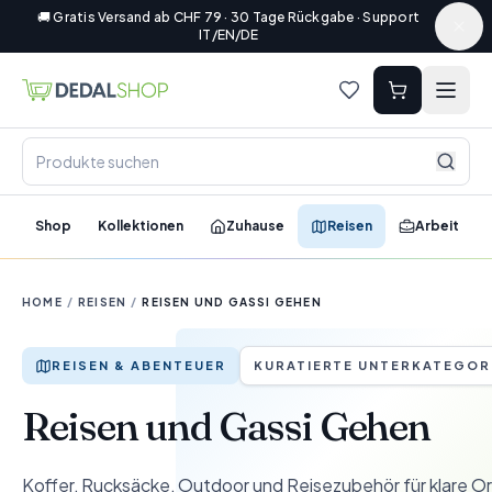
🚚 Gratis Versand ab CHF 79 · 30 Tage Rückgabe · Support
IT/EN/DE
Shop
Kollektionen
Zuhause
Reisen
Arbeit
HOME
/
REISEN
/
REISEN UND GASSI GEHEN
REISEN & ABENTEUER
KURATIERTE UNTERKATEGOR
Reisen und Gassi Gehen
Koffer, Rucksäcke, Outdoor und Reisezubehör für klare Or