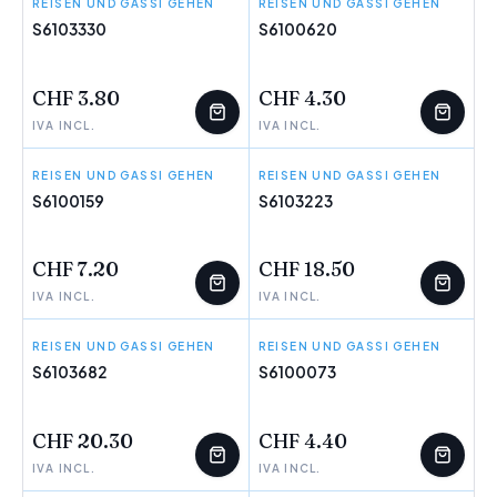
REISEN UND GASSI GEHEN
GLORIA
REISEN UND GASSI GEHEN
RED DINGO
S6103330
S6100620
WENIGE ÜBRIG
WENIGE ÜBRIG
CHF 3.80
CHF 4.30
IVA INCL.
IVA INCL.
REISEN UND GASSI GEHEN
RED DINGO
REISEN UND GASSI GEHEN
RED DINGO
S6100159
S6103223
WENIGE ÜBRIG
WENIGE ÜBRIG
CHF 7.20
CHF 18.50
IVA INCL.
IVA INCL.
REISEN UND GASSI GEHEN
HUNTER
REISEN UND GASSI GEHEN
RED DINGO
S6103682
S6100073
WENIGE ÜBRIG
WENIGE ÜBRIG
CHF 20.30
CHF 4.40
IVA INCL.
IVA INCL.