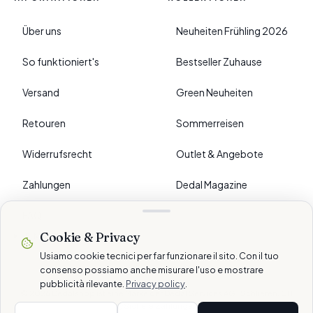
Über uns
Neuheiten Frühling 2026
So funktioniert's
Bestseller Zuhause
Versand
Green Neuheiten
Retouren
Sommerreisen
Widerrufsrecht
Outlet & Angebote
Zahlungen
Dedal Magazine
FAQ
Cookie & Privacy
›
EINSTELLUNGEN
Usiamo cookie tecnici per far funzionare il sito. Con il tuo
consenso possiamo anche misurare l'uso e mostrare
pubblicità rilevante.
Privacy policy
.
© 2026 Dedalshop ist eine Marke der Dedal Services AG · Schlieren, CH
Sichere Zahlungen