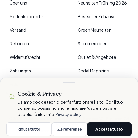
Über uns
Neuheiten Frühling 2026
So funktioniert's
Bestseller Zuhause
Versand
Green Neuheiten
Retouren
Sommerreisen
Widerrufsrecht
Outlet & Angebote
Zahlungen
Dedal Magazine
FAQ
Cookie & Privacy
›
EINSTELLUNGEN
Usiamo cookie tecnici per far funzionare il sito. Con il tuo
consenso possiamo anche misurare l'uso e mostrare
pubblicità rilevante.
Privacy policy
.
© 2026 Dedalshop ist eine Marke der Dedal Services AG · Schlieren, CH
Sichere Zahlungen
Rifiuta tutto
Preferenze
Accetta tutto
Datenschutz
Cookie
AGB
Disclaimer