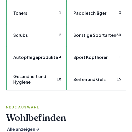
Toners
Paddleschläger
1
3
Scrubs
Sonstige Sportarten
2
80
Autopflegeprodukte
Sport Kopfhörer
4
1
Gesundheit und
Seifen und Gels
18
15
Hygiene
NEUE AUSWAHL
Wohlbefinden
Alle anzeigen