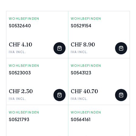
WOHLBEFINDEN
LLONGUERAS
WOHLBEFINDEN
FAROUK
S0532640
S0529154
WENIGE ÜBRIG
WENIGE ÜBRIG
CHF 4.10
CHF 8.90
IVA INCL.
IVA INCL.
WOHLBEFINDEN
BETER
WOHLBEFINDEN
CHANEL
S0523003
S0543123
WENIGE ÜBRIG
WENIGE ÜBRIG
CHF 2.30
CHF 40.70
IVA INCL.
IVA INCL.
WOHLBEFINDEN
AZALEA
WOHLBEFINDEN
INSTITUTO ESPAÑOL
S0521793
S0564161
WENIGE ÜBRIG
WENIGE ÜBRIG