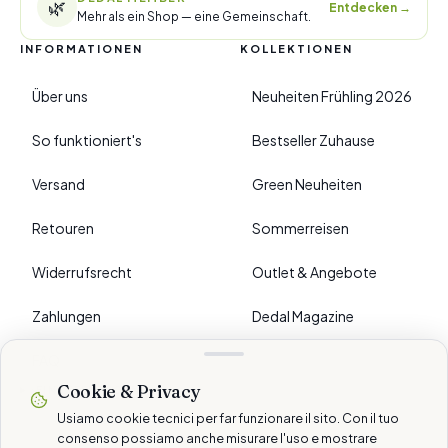
🌿
Entdecken
→
Mehr als ein Shop — eine Gemeinschaft.
INFORMATIONEN
KOLLEKTIONEN
Über uns
Neuheiten Frühling 2026
So funktioniert's
Bestseller Zuhause
Versand
Green Neuheiten
Retouren
Sommerreisen
Widerrufsrecht
Outlet & Angebote
Zahlungen
Dedal Magazine
FAQ
Cookie & Privacy
›
EINSTELLUNGEN
Usiamo cookie tecnici per far funzionare il sito. Con il tuo
consenso possiamo anche misurare l'uso e mostrare