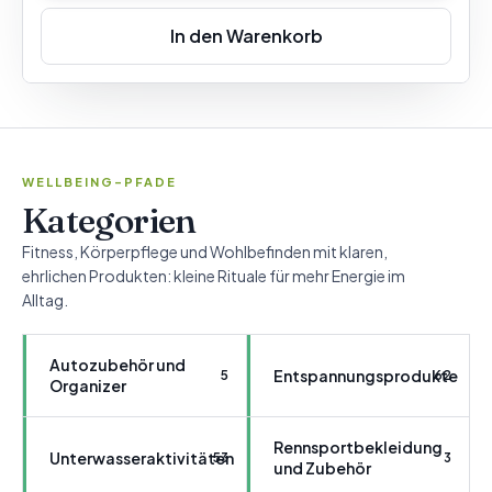
In den Warenkorb
WELLBEING-PFADE
Kategorien
Fitness, Körperpflege und Wohlbefinden mit klaren,
ehrlichen Produkten: kleine Rituale für mehr Energie im
Alltag.
Autozubehör und
Entspannungsprodukte
5
62
Organizer
Rennsportbekleidung
Unterwasseraktivitäten
53
3
und Zubehör