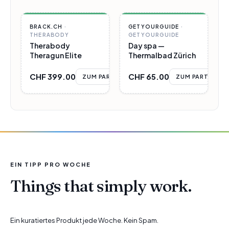
PARTNER
PARTNER
BRACK.CH
·
GETYOURGUIDE
·
THERABODY
GETYOURGUIDE
Therabody
Day spa —
Theragun Elite
Thermalbad Zürich
CHF 399.00
CHF 65.00
ZUM PARTNER
ZUM PARTNER
EIN TIPP PRO WOCHE
Things that simply work.
Ein kuratiertes Produkt jede Woche. Kein Spam.