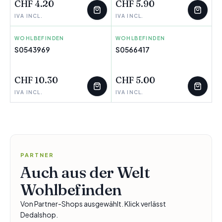
CHF 4.20
CHF 5.90
IVA INCL.
IVA INCL.
WOHLBEFINDEN
BETER
WOHLBEFINDEN
GARNIER
S0543969
S0566417
WENIGE ÜBRIG
WENIGE ÜBRIG
CHF 10.30
CHF 5.00
IVA INCL.
IVA INCL.
PARTNER
Auch aus der Welt
Wohlbefinden
Von Partner-Shops ausgewählt. Klick verlässt
Dedalshop.