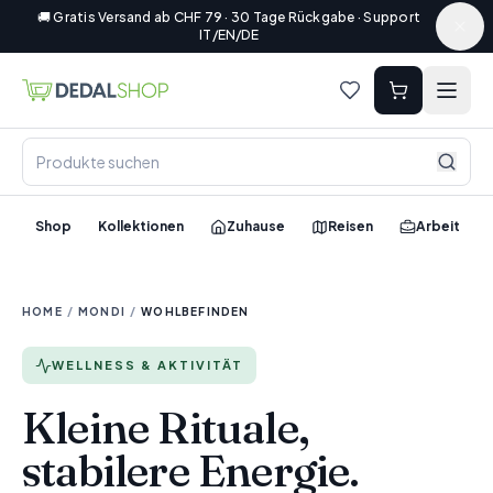
🚚 Gratis Versand ab CHF 79 · 30 Tage Rückgabe · Support
IT/EN/DE
Shop
Kollektionen
Zuhause
Reisen
Arbeit
HOME
/
MONDI
/
WOHLBEFINDEN
WELLNESS & AKTIVITÄT
Kleine Rituale,
stabilere Energie.