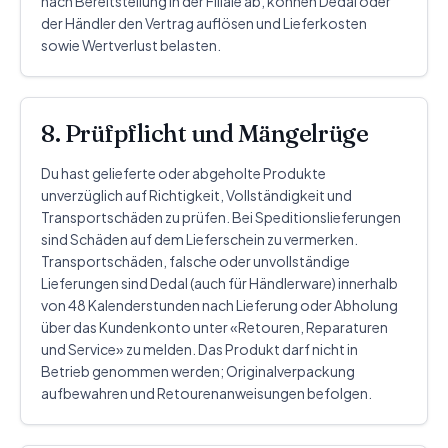
nach Bereitstellung in der Filiale ab, können Dedal oder
der Händler den Vertrag auflösen und Lieferkosten
sowie Wertverlust belasten.
8. Prüfpflicht und Mängelrüge
Du hast gelieferte oder abgeholte Produkte
unverzüglich auf Richtigkeit, Vollständigkeit und
Transportschäden zu prüfen. Bei Speditionslieferungen
sind Schäden auf dem Lieferschein zu vermerken.
Transportschäden, falsche oder unvollständige
Lieferungen sind Dedal (auch für Händlerware) innerhalb
von 48 Kalenderstunden nach Lieferung oder Abholung
über das Kundenkonto unter «Retouren, Reparaturen
und Service» zu melden. Das Produkt darf nicht in
Betrieb genommen werden; Originalverpackung
aufbewahren und Retourenanweisungen befolgen.