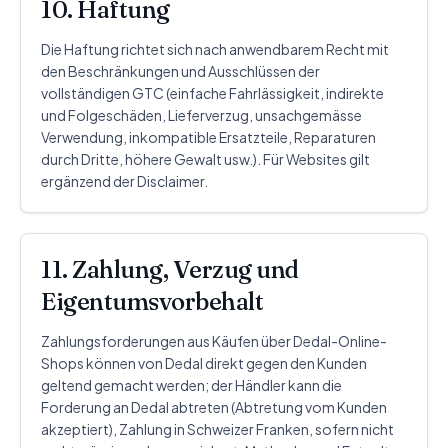
10. Haftung
Die Haftung richtet sich nach anwendbarem Recht mit
den Beschränkungen und Ausschlüssen der
vollständigen GTC (einfache Fahrlässigkeit, indirekte
und Folgeschäden, Lieferverzug, unsachgemässe
Verwendung, inkompatible Ersatzteile, Reparaturen
durch Dritte, höhere Gewalt usw.). Für Websites gilt
ergänzend der Disclaimer.
11. Zahlung, Verzug und
Eigentumsvorbehalt
Zahlungsforderungen aus Käufen über Dedal-Online-
Shops können von Dedal direkt gegen den Kunden
geltend gemacht werden; der Händler kann die
Forderung an Dedal abtreten (Abtretung vom Kunden
akzeptiert), Zahlung in Schweizer Franken, sofern nicht