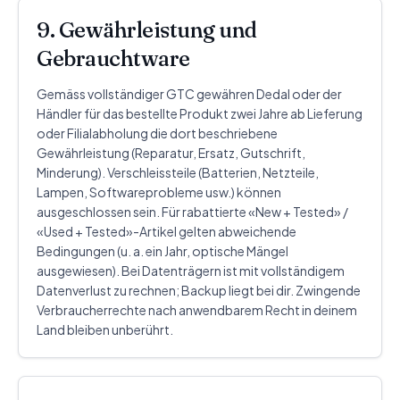
9. Gewährleistung und
Gebrauchtware
Gemäss vollständiger GTC gewähren Dedal oder der
Händler für das bestellte Produkt zwei Jahre ab Lieferung
oder Filialabholung die dort beschriebene
Gewährleistung (Reparatur, Ersatz, Gutschrift,
Minderung). Verschleissteile (Batterien, Netzteile,
Lampen, Softwareprobleme usw.) können
ausgeschlossen sein. Für rabattierte «New + Tested» /
«Used + Tested»-Artikel gelten abweichende
Bedingungen (u. a. ein Jahr, optische Mängel
ausgewiesen). Bei Datenträgern ist mit vollständigem
Datenverlust zu rechnen; Backup liegt bei dir. Zwingende
Verbraucherrechte nach anwendbarem Recht in deinem
Land bleiben unberührt.