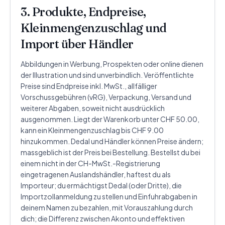
3. Produkte, Endpreise,
Kleinmengenzuschlag und
Import über Händler
Abbildungen in Werbung, Prospekten oder online dienen
der Illustration und sind unverbindlich. Veröffentlichte
Preise sind Endpreise inkl. MwSt., allfälliger
Vorschussgebühren (vRG), Verpackung, Versand und
weiterer Abgaben, soweit nicht ausdrücklich
ausgenommen. Liegt der Warenkorb unter CHF 50.00,
kann ein Kleinmengenzuschlag bis CHF 9.00
hinzukommen. Dedal und Händler können Preise ändern;
massgeblich ist der Preis bei Bestellung. Bestellst du bei
einem nicht in der CH-MwSt.-Registrierung
eingetragenen Auslandshändler, haftest du als
Importeur; du ermächtigst Dedal (oder Dritte), die
Importzollanmeldung zu stellen und Einfuhrabgaben in
deinem Namen zu bezahlen, mit Vorauszahlung durch
dich; die Differenz zwischen Akonto und effektiven