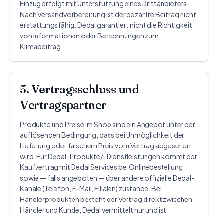
Einzug erfolgt mit Unterstützung eines Drittanbieters.
Nach Versandvorbereitung ist der bezahlte Beitrag nicht
erstattungsfähig. Dedal garantiert nicht die Richtigkeit
von Informationen oder Berechnungen zum
Klimabeitrag.
5. Vertragsschluss und
Vertragspartner
Produkte und Preise im Shop sind ein Angebot unter der
auflösenden Bedingung, dass bei Unmöglichkeit der
Lieferung oder falschem Preis vom Vertrag abgesehen
wird. Für Dedal-Produkte/-Dienstleistungen kommt der
Kaufvertrag mit Dedal Services bei Onlinebestellung
sowie — falls angeboten — über andere offizielle Dedal-
Kanäle (Telefon, E-Mail, Filialen) zustande. Bei
Händlerprodukten besteht der Vertrag direkt zwischen
Händler und Kunde; Dedal vermittelt nur und ist