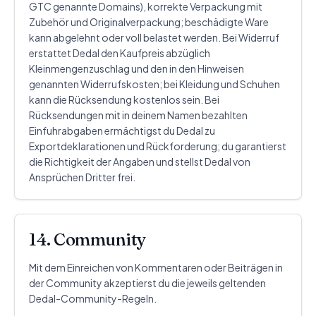
GTC genannte Domains), korrekte Verpackung mit
Zubehör und Originalverpackung; beschädigte Ware
kann abgelehnt oder voll belastet werden. Bei Widerruf
erstattet Dedal den Kaufpreis abzüglich
Kleinmengenzuschlag und den in den Hinweisen
genannten Widerrufskosten; bei Kleidung und Schuhen
kann die Rücksendung kostenlos sein. Bei
Rücksendungen mit in deinem Namen bezahlten
Einfuhrabgaben ermächtigst du Dedal zu
Exportdeklarationen und Rückforderung; du garantierst
die Richtigkeit der Angaben und stellst Dedal von
Ansprüchen Dritter frei.
14. Community
Mit dem Einreichen von Kommentaren oder Beiträgen in
der Community akzeptierst du die jeweils geltenden
Dedal-Community-Regeln.