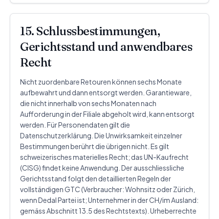
15. Schlussbestimmungen,
Gerichtsstand und anwendbares
Recht
Nicht zuordenbare Retouren können sechs Monate
aufbewahrt und dann entsorgt werden. Garantieware,
die nicht innerhalb von sechs Monaten nach
Aufforderung in der Filiale abgeholt wird, kann entsorgt
werden. Für Personendaten gilt die
Datenschutzerklärung. Die Unwirksamkeit einzelner
Bestimmungen berührt die übrigen nicht. Es gilt
schweizerisches materielles Recht; das UN-Kaufrecht
(CISG) findet keine Anwendung. Der ausschliessliche
Gerichtsstand folgt den detaillierten Regeln der
vollständigen GTC (Verbraucher: Wohnsitz oder Zürich,
wenn Dedal Partei ist; Unternehmer in der CH/im Ausland:
gemäss Abschnitt 13.5 des Rechtstexts). Urheberrechte