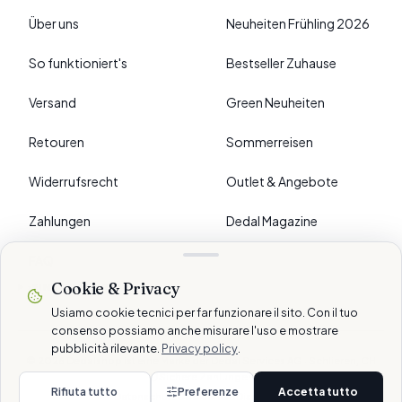
Über uns
Neuheiten Frühling 2026
So funktioniert's
Bestseller Zuhause
Versand
Green Neuheiten
Retouren
Sommerreisen
Widerrufsrecht
Outlet & Angebote
Zahlungen
Dedal Magazine
FAQ
Cookie & Privacy
›
EINSTELLUNGEN
Usiamo cookie tecnici per far funzionare il sito. Con il tuo
consenso possiamo anche misurare l'uso e mostrare
pubblicità rilevante.
Privacy policy
.
© 2026 Dedalshop ist eine Marke der Dedal Services AG · Schlieren, CH
Sichere Zahlungen
Rifiuta tutto
Preferenze
Accetta tutto
Datenschutz
Cookie
AGB
Disclaimer