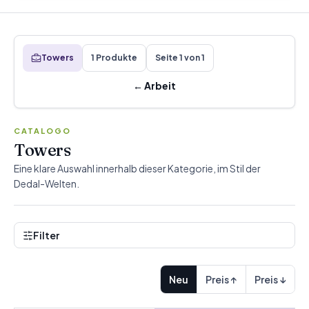
Towers
1 Produkte
Seite 1 von 1
←
Arbeit
CATALOGO
Towers
Eine klare Auswahl innerhalb dieser Kategorie, im Stil der
Dedal-Welten.
Filter
Neu
Preis ↑
Preis ↓