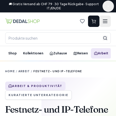
🚚 Gratis Versand ab CHF 79 · 30 Tage Rückgabe · Support
IT/EN/DE
Shop
Kollektionen
Zuhause
Reisen
Arbeit
HOME
/
ARBEIT
/
FESTNETZ- UND IP-TELEFONE
ARBEIT & PRODUKTIVITÄT
KURATIERTE UNTERKATEGORIE
Festnetz- und IP-Telefone