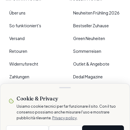
Über uns
Neuheiten Frühling 2026
So funktioniert's
Bestseller Zuhause
Versand
Green Neuheiten
Retouren
Sommerreisen
Widerrufsrecht
Outlet & Angebote
Zahlungen
Dedal Magazine
FAQ
Cookie & Privacy
›
EINSTELLUNGEN
Usiamo cookie tecnici per far funzionare il sito. Con il tuo
consenso possiamo anche misurare l'uso e mostrare
pubblicità rilevante.
Privacy policy
.
© 2026 Dedalshop ist eine Marke der Dedal Services AG · Schlieren, CH
Sichere Zahlungen