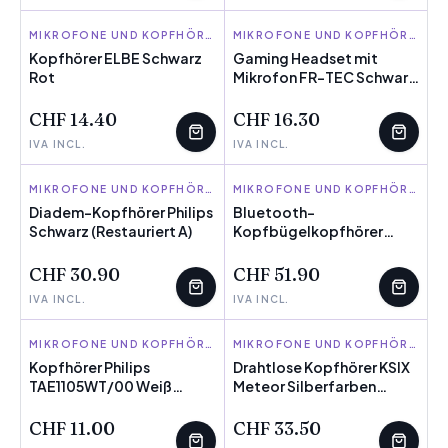
ELBE
MIKROFONE UND KOPFHÖRER
FR-TEC
MIKROFONE UND KOPFHÖRER
Kopfhörer ELBE Schwarz
Gaming Headset mit
Rot
WENIGE ÜBRIG
Mikrofon FR-TEC Schwarz
WENIGE ÜBRIG
Bunt (Restauriert A)
CHF 14.40
CHF 16.30
IVA INCL.
IVA INCL.
PHILIPS
MIKROFONE UND KOPFHÖRER
ENERGY SISTEM
MIKROFONE UND KOPFHÖRER
Diadem-Kopfhörer Philips
Bluetooth-
Schwarz (Restauriert A)
WENIGE ÜBRIG
Kopfbügelkopfhörer
WENIGE ÜBRIG
Energy Sistem Style 3
Violett Lavendel
CHF 30.90
CHF 51.90
IVA INCL.
IVA INCL.
PHILIPS
MIKROFONE UND KOPFHÖRER
KSIX
MIKROFONE UND KOPFHÖRER
Kopfhörer Philips
Drahtlose Kopfhörer KSIX
TAE1105WT/00 Weiß
WENIGE ÜBRIG
Meteor Silberfarben
WENIGE ÜBRIG
Silikon
(Restauriert A)
CHF 11.00
CHF 33.50