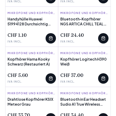
IVA INCL.
IVA INCL.
HUAWEI
MIKROFONE UND KOPFHÖRER
NGS
MIKROFONE UND KOPFHÖRER
Handyhülle Huawei
Bluetooth-Kopfhörer
51994128 Durchsichtig
WENIGE ÜBRIG
NGS ARTICA CHILL TEAL
WENIGE ÜBRIG
Polycarbonat
Rosa (1 Stück)
CHF 1.10
CHF 24.40
IVA INCL.
IVA INCL.
HAMA
MIKROFONE UND KOPFHÖRER
LOGITECH
MIKROFONE UND KOPFHÖRER
Kopfhörer Hama Kooky
Kopfhörer Logitech H390
Schwarz (Restauriert A)
WENIGE ÜBRIG
Weiß
WENIGE ÜBRIG
CHF 5.60
CHF 37.00
IVA INCL.
IVA INCL.
KSIX
MIKROFONE UND KOPFHÖRER
SUDIO
MIKROFONE UND KOPFHÖRER
Drahtlose Kopfhörer KSIX
Bluetooth in Ear Headset
Meteor Grau
WENIGE ÜBRIG
Sudio A1 True Wireless
WENIGE ÜBRIG
Orange
CHF 33.70
CHF 34.40