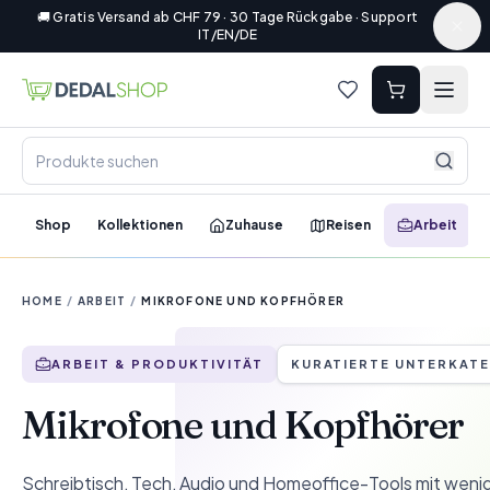
🚚 Gratis Versand ab CHF 79 · 30 Tage Rückgabe · Support
IT/EN/DE
Shop
Kollektionen
Zuhause
Reisen
Arbeit
HOME
/
ARBEIT
/
MIKROFONE UND KOPFHÖRER
ARBEIT & PRODUKTIVITÄT
KURATIERTE UNTERKAT
Mikrofone und Kopfhörer
Schreibtisch, Tech, Audio und Homeoffice-Tools mit wenig