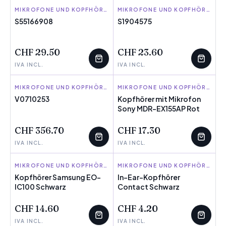
NACON
MIKROFONE UND KOPFHÖRER
HUAWEI
MIKROFONE UND KOPFHÖRER
S55166908
S1904575
WENIGE ÜBRIG
WENIGE ÜBRIG
CHF 29.50
CHF 23.60
IVA INCL.
IVA INCL.
LOGITECH
MIKROFONE UND KOPFHÖRER
SONY
MIKROFONE UND KOPFHÖRER
V0710253
Kopfhörer mit Mikrofon
WENIGE ÜBRIG
Sony MDR-EX155AP Rot
WENIGE ÜBRIG
CHF 356.70
CHF 17.30
IVA INCL.
IVA INCL.
SAMSUNG
MIKROFONE UND KOPFHÖRER
CONTACT
MIKROFONE UND KOPFHÖRER
Kopfhörer Samsung EO-
In-Ear-Kopfhörer
IC100 Schwarz
WENIGE ÜBRIG
Contact Schwarz
WENIGE ÜBRIG
CHF 14.60
CHF 4.20
IVA INCL.
IVA INCL.