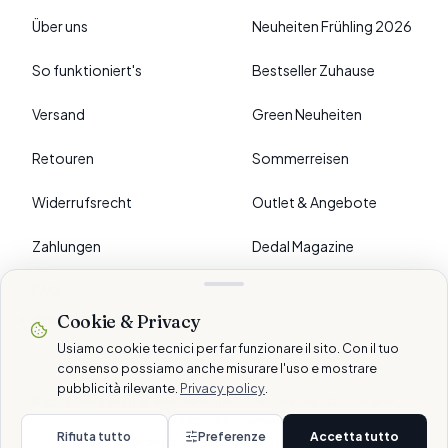
Über uns
Neuheiten Frühling 2026
So funktioniert's
Bestseller Zuhause
Versand
Green Neuheiten
Retouren
Sommerreisen
Widerrufsrecht
Outlet & Angebote
Zahlungen
Dedal Magazine
FAQ
Cookie & Privacy
›
EINSTELLUNGEN
Usiamo cookie tecnici per far funzionare il sito. Con il tuo
consenso possiamo anche misurare l'uso e mostrare
pubblicità rilevante.
Privacy policy
.
© 2026 Dedalshop ist eine Marke der Dedal Services AG · Schlieren, CH
Sichere Zahlungen
Rifiuta tutto
Preferenze
Accetta tutto
Datenschutz
Cookie
AGB
Disclaimer