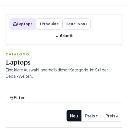
Laptops
1 Produkte
Seite 1 von 1
←
Arbeit
CATALOGO
Laptops
Eine klare Auswahl innerhalb dieser Kategorie, im Stil der
Dedal-Welten.
Filter
Neu
Preis ↑
Preis ↓