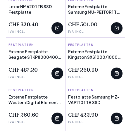
Lexar NM620 1 TB SSD
Externe Festplatte
Festplatte
Samsung MU-PE1T0R 1 TB
WENIGE ÜBRIG
SSD
CHF 320.40
CHF 501.00
IVA INCL.
IVA INCL.
FESTPLATTEN
SEAGATE
FESTPLATTEN
KINGSTON
Externe Festplatte
Externe Festplatte
Seagate STKP8000400
Kingston SXS1000/1000G
Schwarz 8 TB HDD
2,5" 1 TB SSD
CHF 487.20
CHF 260.30
IVA INCL.
IVA INCL.
FESTPLATTEN
WESTERN DIGITAL
FESTPLATTEN
SAMSUNG
Externe Festplatte
Festplatte Samsung MZ-
Western Digital Elements
WENIGE ÜBRIG
VAP1T0 1 TB SSD
Portable Schwarz 5 TB
CHF 260.60
CHF 422.90
IVA INCL.
IVA INCL.