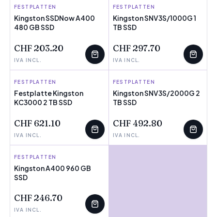
FESTPLATTEN
KINGSTON
FESTPLATTEN
KINGSTON
Kingston SSDNow A400
Kingston SNV3S/1000G 1
480 GB SSD
TB SSD
CHF 203.20
CHF 297.70
IVA INCL.
IVA INCL.
FESTPLATTEN
KINGSTON
FESTPLATTEN
KINGSTON
Festplatte Kingston
Kingston SNV3S/2000G 2
KC3000 2 TB SSD
TB SSD
CHF 621.10
CHF 492.80
IVA INCL.
IVA INCL.
FESTPLATTEN
KINGSTON
Kingston A400 960 GB
SSD
CHF 246.70
IVA INCL.