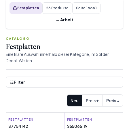
Festplatten
23 Produkte
Seite 1 von 1
←
Arbeit
CATALOGO
Festplatten
Eine klare Auswahl innerhalb dieser Kategorie, im Stil der
Dedal-Welten.
Filter
Neu
Preis ↑
Preis ↓
FESTPLATTEN
HPE
FESTPLATTEN
QNAP
S7754142
S55065119