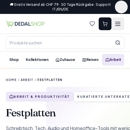
🚚 Gratis Versand ab CHF 79 · 30 Tage Rückgabe · Support
IT/EN/DE
Shop
Kollektionen
Zuhause
Reisen
Arbeit
HOME
/
ARBEIT
/
FESTPLATTEN
ARBEIT & PRODUKTIVITÄT
KURATIERTE UNTERKAT
Festplatten
Schreibtisch, Tech, Audio und Homeoffice-Tools mit wenig