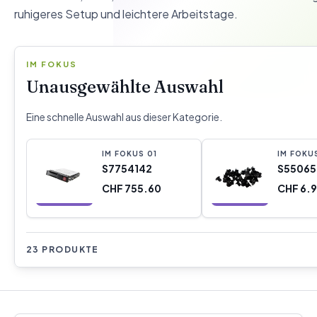
ruhigeres Setup und leichtere Arbeitstage.
IM FOKUS
Unausgewählte Auswahl
Eine schnelle Auswahl aus dieser Kategorie.
IM FOKUS
0
1
IM FOKU
S7754142
S55065
CHF 755.60
CHF 6.
23 PRODUKTE