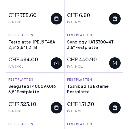
WENIGE ÜBRIG
WENIGE ÜBRIG
CHF 755.60
CHF 6.90
IVA INCL.
IVA INCL.
FESTPLATTEN
HPE
FESTPLATTEN
SYNOLOGY
Festplatte HPE J9F48A
Synology HAT3300-4T
2,5" 2,5" 1,2 TB
WENIGE ÜBRIG
3,5" Festplatte
CHF 494.00
CHF 440.90
IVA INCL.
IVA INCL.
FESTPLATTEN
SEAGATE
FESTPLATTEN
TOSHIBA
Seagate ST4000VX016
Toshiba 2 TB Externe
3,5" Festplatte
Festplatte
CHF 323.10
CHF 151.30
IVA INCL.
IVA INCL.
FESTPLATTEN
KINGSTON
FESTPLATTEN
WESTERN DIGITAL