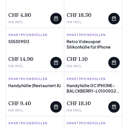
WENIGE ÜBRIG
WENIGE ÜBRIG
CHF 4.80
CHF 18.50
IVA INCL.
IVA INCL.
SMARTPHONEHÜLLEN
JUST IN CASE
SMARTPHONEHÜLLEN
BIGBUY TECH
S55309513
Retro Videospiel
WENIGE ÜBRIG
Silikonhülle für iPhone
WENIGE ÜBRIG
CHF 14.90
CHF 1.10
IVA INCL.
IVA INCL.
SMARTPHONEHÜLLEN
BIGBUY ACCESSORIES
SMARTPHONEHÜLLEN
GC
Handyhülle (Restauriert A)
Handyhülle GC IPHONE-
WENIGE ÜBRIG
BALCKBERRY-L01005G2
WENIGE ÜBRIG
Bunt
CHF 9.40
CHF 18.10
IVA INCL.
IVA INCL.
SMARTPHONEHÜLLEN
INNOVAGOODS
SMARTPHONEHÜLLEN
BIGBUY TECH