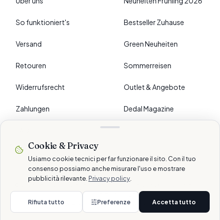
Über uns
Neuheiten Frühling 2026
So funktioniert's
Bestseller Zuhause
Versand
Green Neuheiten
Retouren
Sommerreisen
Widerrufsrecht
Outlet & Angebote
Zahlungen
Dedal Magazine
FAQ
Cookie & Privacy
›
EINSTELLUNGEN
Usiamo cookie tecnici per far funzionare il sito. Con il tuo
consenso possiamo anche misurare l'uso e mostrare
pubblicità rilevante.
Privacy policy
.
© 2026 Dedalshop ist eine Marke der Dedal Services AG · Schlieren, CH
Sichere Zahlungen
Rifiuta tutto
Preferenze
Accetta tutto
Datenschutz
Cookie
AGB
Disclaimer