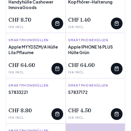
Handyhülle Cashower
Kopfhörer-Halterung
InnovaGoods
WENIGE ÜBRIG
CHF 8.70
CHF 1.40
IVA INCL.
IVA INCL.
SMARTPHONEHÜLLEN
APPLE
SMARTPHONEHÜLLEN
APPLE
Apple MYYD3ZM/A Hülle
Apple IPHONE 16 PLUS
Lila Pflaume
Hülle Grün
CHF 64.60
CHF 64.60
IVA INCL.
IVA INCL.
SMARTPHONEHÜLLEN
PCCOM
SMARTPHONEHÜLLEN
COOL
S7833221
S7837172
WENIGE ÜBRIG
WENIGE ÜBRIG
CHF 8.80
CHF 4.50
IVA INCL.
IVA INCL.
SMARTPHONEHÜLLEN
APPLE