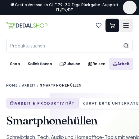
🚚 Gratis Versand ab CHF 79 · 30 Tage Rückgabe · Support
IT/EN/DE
Shop
Kollektionen
Zuhause
Reisen
Arbeit
HOME
/
ARBEIT
/
SMARTPHONEHÜLLEN
ARBEIT & PRODUKTIVITÄT
KURATIERTE UNTERKAT
Smartphonehüllen
Schreibtisch, Tech, Audio und Homeoffice-Tools mit wenig