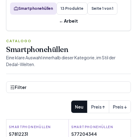
Smartphonehüllen
13 Produkte
Seite 1 von 1
←
Arbeit
CATALOGO
Smartphonehüllen
Eine klare Auswahl innerhalb dieser Kategorie, im Stil der
Dedal-Welten.
Filter
Neu
Preis ↑
Preis ↓
SMARTPHONEHÜLLEN
COOL
SMARTPHONEHÜLLEN
SAMSUNG
S7812231
S77204344