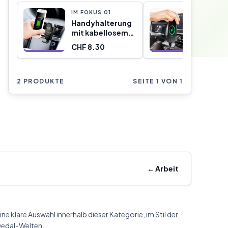
IM FOKUS
0
1
IM FOKU
Handyhalterung
Kabello
mit kabellosem
Handyha
Ladegerät für
mit
CHF 8.30
CHF 18.
Autos Wolder
Schnell
InnovaGoods
Chakar
Innova
2 PRODUKTE
SEITE 1 VON 1
←
Arbeit
ine klare Auswahl innerhalb dieser Kategorie, im Stil der
edal-Welten.