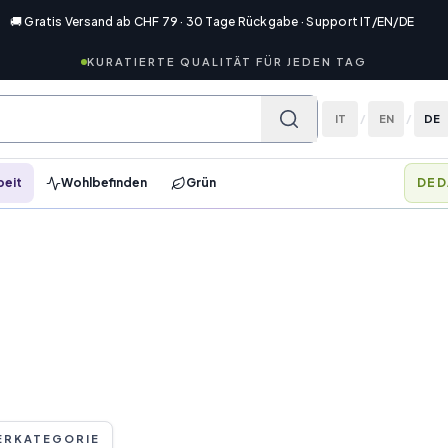
🚚 Gratis Versand ab CHF 79 · 30 Tage Rückgabe · Support IT/EN/DE
KURATIERTE QUALITÄT FÜR JEDEN TAG
IT
/
EN
/
DE
beit
Wohlbefinden
Grün
DED
ERKATEGORIE