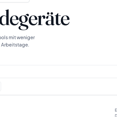
degeräte
ools mit weniger
e Arbeitstage.
E
D