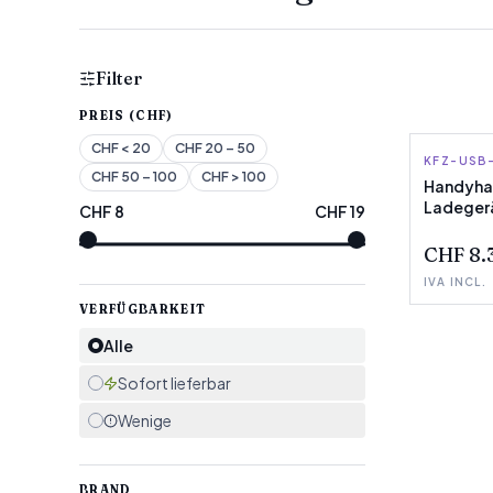
Filter
PREIS (CHF)
CHF
< 20
CHF
20 – 50
KFZ-USB
INNOVA
CHF
50 – 100
CHF
> 100
Handyhal
Ladegerä
CHF
8
CHF
19
WENIGE 
InnovaG
CHF 8.
IVA INCL.
VERFÜGBARKEIT
Alle
Sofort lieferbar
Wenige
BRAND