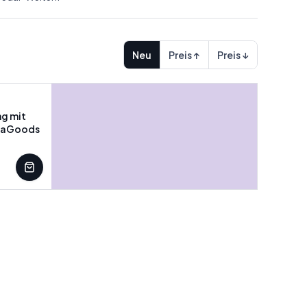
Neu
Preis ↑
Preis ↓
g mit
ovaGoods