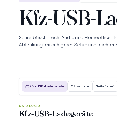
Kfz-USB-La
Schreibtisch, Tech, Audio und Homeoffice-T
Ablenkung: ein ruhigeres Setup und leichter
Kfz-USB-Ladegeräte
2 Produkte
Seite 1 von 1
CATALOGO
Kfz-USB-Ladegeräte