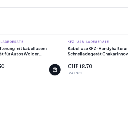
-LADEGERÄTE
GOODS
KFZ-USB-LADEGERÄTE
INNOVAGOODS
terung mit kabellosem
Kabellose KFZ-Handyhalterun
t für Autos Wolder
Schnelladegerät Chakar Inn
ÜBRIG
oods
30
CHF 18.70
IVA INCL.