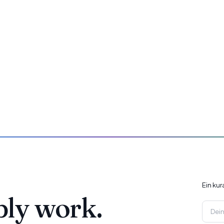
Ein ku
ply work.