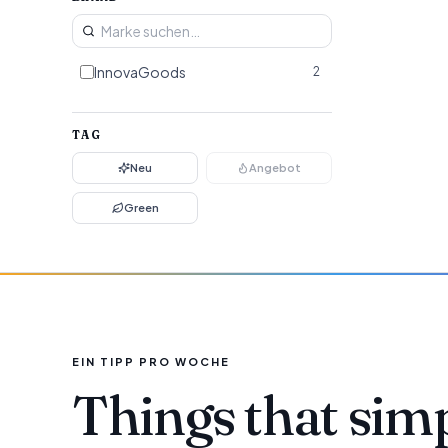
InnovaGoods
2
TAG
Neu
Angebot
Green
EIN TIPP PRO WOCHE
Things that sim