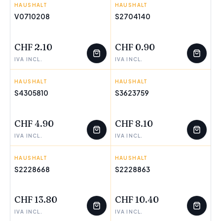
HAUSHALT
PEPPA PIG
HAUSHALT
LUMINARC
V0710208
S2704140
WENIGE ÜBRIG
CHF 2.10
CHF 0.90
IVA INCL.
IVA INCL.
HAUSHALT
THE AVENGERS
HAUSHALT
BIGBUY HOME
S4305810
S3623759
WENIGE ÜBRIG
WENIGE ÜBRIG
CHF 4.90
CHF 8.10
IVA INCL.
IVA INCL.
HAUSHALT
PRIVILEGE
HAUSHALT
LA MEDITERRÁNEA
S2228668
S2228863
WENIGE ÜBRIG
WENIGE ÜBRIG
CHF 13.80
CHF 10.40
IVA INCL.
IVA INCL.