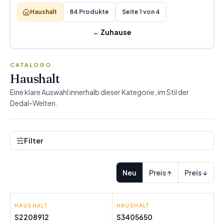
Haushalt
84 Produkte
Seite 1 von 4
←
Zuhause
CATALOGO
Haushalt
Eine klare Auswahl innerhalb dieser Kategorie, im Stil der
Dedal-Welten.
Filter
Neu
Preis ↑
Preis ↓
HAUSHALT
INDE
HAUSHALT
VERSA
S2208912
S3405650