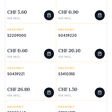
WENIGE ÜBRIG
WENIGE ÜBRIG
CHF 3.60
CHF 0.90
IVA INCL.
IVA INCL.
HAUSHALT
LA MEDITERRÁNEA
HAUSHALT
BRA
S2209000
S0439220
WENIGE ÜBRIG
WENIGE ÜBRIG
CHF 0.60
CHF 20.10
IVA INCL.
IVA INCL.
HAUSHALT
BRA
HAUSHALT
VERSA
S0439221
S3410355
WENIGE ÜBRIG
WENIGE ÜBRIG
CHF 26.80
CHF 1.30
IVA INCL.
IVA INCL.
HAUSHALT
MASTERPRO
HAUSHALT
IBILI