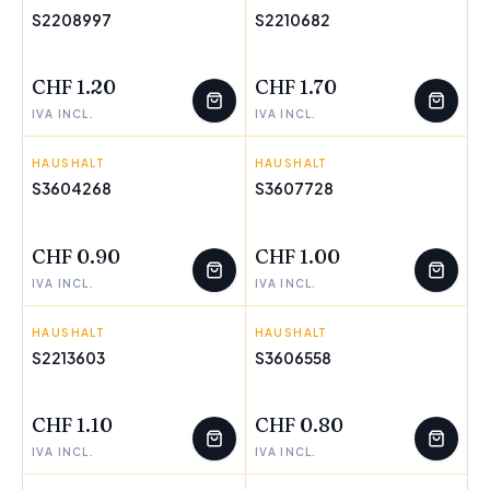
S2208997
S2210682
WENIGE ÜBRIG
WENIGE ÜBRIG
CHF 1.20
CHF 1.70
IVA INCL.
IVA INCL.
HAUSHALT
VIVALTO
HAUSHALT
VIVALTO
S3604268
S3607728
WENIGE ÜBRIG
WENIGE ÜBRIG
CHF 0.90
CHF 1.00
IVA INCL.
IVA INCL.
HAUSHALT
INDE
HAUSHALT
KINVARA
S2213603
S3606558
CHF 1.10
CHF 0.80
IVA INCL.
IVA INCL.