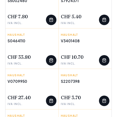
S5002460
S7924371
WENIGE ÜBRIG
WENIGE ÜBRIG
CHF 7.80
CHF 5.40
IVA INCL.
IVA INCL.
HAUSHALT
INOXIBAR
HAUSHALT
ARCOROC
S0464110
V3401408
WENIGE ÜBRIG
WENIGE ÜBRIG
CHF 33.80
CHF 10.70
IVA INCL.
IVA INCL.
HAUSHALT
TEFAL
HAUSHALT
INDE
V0709950
S2207398
WENIGE ÜBRIG
WENIGE ÜBRIG
CHF 27.40
CHF 3.70
IVA INCL.
IVA INCL.
HAUSHALT
LA MEDITERRÁNEA
HAUSHALT
INDE