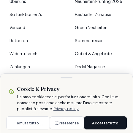
Über uns
Neuheiten Frühling 2026
So funktioniert's
Bestseller Zuhause
Versand
Green Neuheiten
Retouren
Sommerreisen
Widerrufsrecht
Outlet & Angebote
Zahlungen
Dedal Magazine
FAQ
Cookie & Privacy
›
EINSTELLUNGEN
Usiamo cookie tecnici per far funzionare il sito. Con il tuo
consenso possiamo anche misurare l'uso e mostrare
pubblicità rilevante.
Privacy policy
.
© 2026 Dedalshop ist eine Marke der Dedal Services AG · Schlieren, CH
Sichere Zahlungen
Rifiuta tutto
Preferenze
Accetta tutto
Datenschutz
Cookie
AGB
Disclaimer