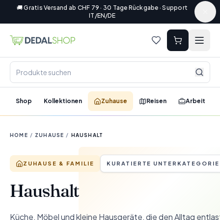
🚚 Gratis Versand ab CHF 79 · 30 Tage Rückgabe · Support
IT/EN/DE
Shop
Kollektionen
Zuhause
Reisen
Arbeit
HOME
/
ZUHAUSE
/
HAUSHALT
ZUHAUSE & FAMILIE
KURATIERTE UNTERKATEGORIE
Haushalt
Küche, Möbel und kleine Hausgeräte, die den Alltag entla