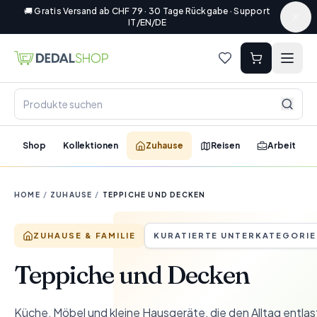
🚚 Gratis Versand ab CHF 79 · 30 Tage Rückgabe · Support
IT/EN/DE
Shop
Kollektionen
Zuhause
Reisen
Arbeit
HOME
/
ZUHAUSE
/
TEPPICHE UND DECKEN
ZUHAUSE & FAMILIE
KURATIERTE UNTERKATEGORIE
Teppiche und Decken
Küche, Möbel und kleine Hausgeräte, die den Alltag entla