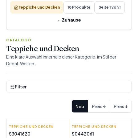
Teppiche und Decken
18 Produkte
Seite 1 von 1
←
Zuhause
CATALOGO
Teppiche und Decken
Eine klare Auswahl innerhalb dieser Kategorie, im Stil der
Dedal-Welten.
Filter
Neu
Preis ↑
Preis ↓
TEPPICHE UND DECKEN
DKD HOME DECOR
TEPPICHE UND DECKEN
UFESA
S3041620
S0442061