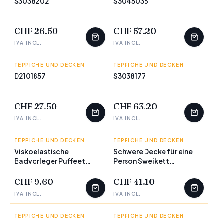
S3038202
S3045036
WENIGE ÜBRIG
WENIGE ÜBRIG
CHF 26.50
CHF 57.20
IVA INCL.
IVA INCL.
TEPPICHE UND DECKEN
PIERRE CARDIN
TEPPICHE UND DECKEN
DKD HOME DECOR
D2101857
S3038177
WENIGE ÜBRIG
WENIGE ÜBRIG
CHF 27.50
CHF 63.20
IVA INCL.
IVA INCL.
TEPPICHE UND DECKEN
INNOVAGOODS
TEPPICHE UND DECKEN
INNOVAGOODS
Viskoelastische
Schwere Decke für eine
Badvorleger Puffeet
WENIGE ÜBRIG
Person Sweikett
WENIGE ÜBRIG
InnovaGoods
InnovaGoods 120 x 180 cm
CHF 9.60
CHF 41.10
IVA INCL.
IVA INCL.
TEPPICHE UND DECKEN
INNOVAGOODS
TEPPICHE UND DECKEN
INNOVAGOODS