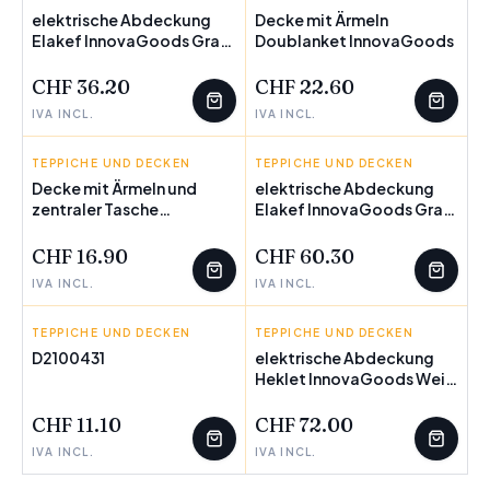
elektrische Abdeckung
Decke mit Ärmeln
Elakef InnovaGoods Grau
WENIGE ÜBRIG
Doublanket InnovaGoods
120 x 160 cm Polyester 160
W (Restauriert A)
CHF 36.20
CHF 22.60
IVA INCL.
IVA INCL.
TEPPICHE UND DECKEN
INNOVAGOODS
TEPPICHE UND DECKEN
INNOVAGOODS
Decke mit Ärmeln und
elektrische Abdeckung
zentraler Tasche
Elakef InnovaGoods Grau
Faboulazy InnovaGoods
120 x 160 cm 160 W
CHF 16.90
CHF 60.30
IVA INCL.
IVA INCL.
TEPPICHE UND DECKEN
HOSTELINE
TEPPICHE UND DECKEN
INNOVAGOODS
D2100431
elektrische Abdeckung
WENIGE ÜBRIG
Heklet InnovaGoods Weiß
Grau 130 x 180 cm 160 W
CHF 11.10
CHF 72.00
IVA INCL.
IVA INCL.