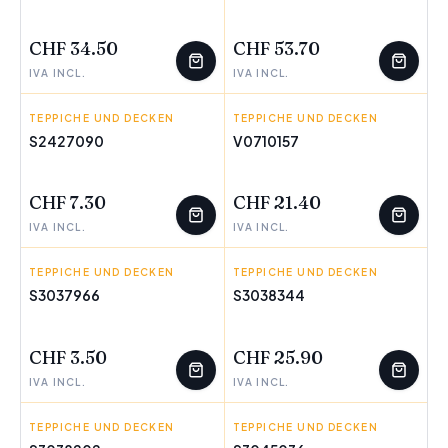
WENIGE ÜBRIG
WENIGE ÜBRIG
CHF 34.50
CHF 53.70
IVA INCL.
IVA INCL.
TEPPICHE UND DECKEN
BIGBUY FUN
TEPPICHE UND DECKEN
SOLAC
S2427090
V0710157
WENIGE ÜBRIG
WENIGE ÜBRIG
CHF 7.30
CHF 21.40
IVA INCL.
IVA INCL.
TEPPICHE UND DECKEN
DKD HOME DECOR
TEPPICHE UND DECKEN
DKD HOME DECOR
S3037966
S3038344
WENIGE ÜBRIG
WENIGE ÜBRIG
CHF 3.50
CHF 25.90
IVA INCL.
IVA INCL.
TEPPICHE UND DECKEN
DKD HOME DECOR
TEPPICHE UND DECKEN
DKD HOME DECOR