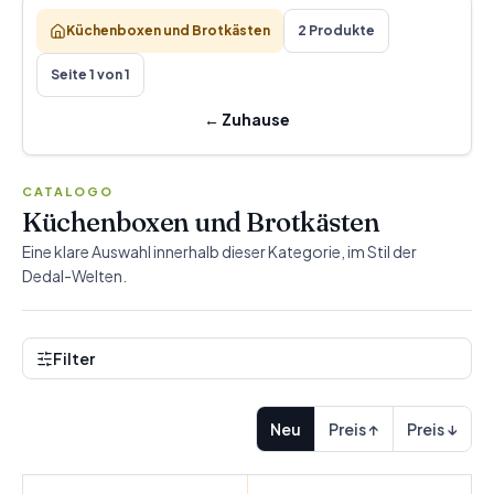
Küchenboxen und Brotkästen
2 Produkte
Seite 1 von 1
←
Zuhause
CATALOGO
Küchenboxen und Brotkästen
Eine klare Auswahl innerhalb dieser Kategorie, im Stil der
Dedal-Welten.
Filter
Neu
Preis ↑
Preis ↓