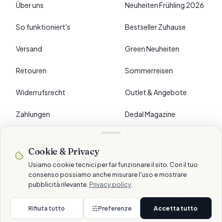
Über uns
Neuheiten Frühling 2026
So funktioniert's
Bestseller Zuhause
Versand
Green Neuheiten
Retouren
Sommerreisen
Widerrufsrecht
Outlet & Angebote
Zahlungen
Dedal Magazine
FAQ
Cookie & Privacy
›
EINSTELLUNGEN
Usiamo cookie tecnici per far funzionare il sito. Con il tuo
consenso possiamo anche misurare l'uso e mostrare
pubblicità rilevante.
Privacy policy
.
© 2026 Dedalshop ist eine Marke der Dedal Services AG · Schlieren, CH
Sichere Zahlungen
Rifiuta tutto
Preferenze
Accetta tutto
Datenschutz
Cookie
AGB
Disclaimer