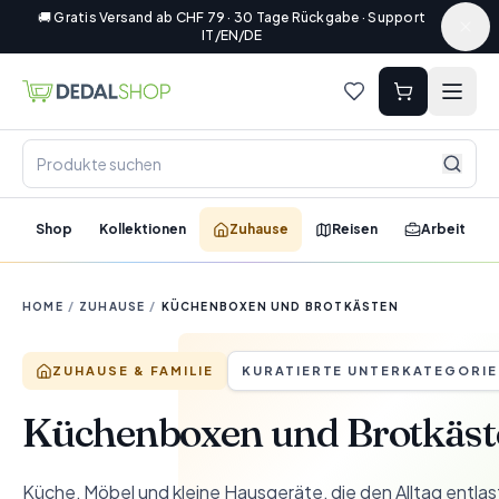
🚚 Gratis Versand ab CHF 79 · 30 Tage Rückgabe · Support
IT/EN/DE
Shop
Kollektionen
Zuhause
Reisen
Arbeit
HOME
/
ZUHAUSE
/
KÜCHENBOXEN UND BROTKÄSTEN
ZUHAUSE & FAMILIE
KURATIERTE UNTERKATEGORIE
Küchenboxen und Brotkäst
Küche, Möbel und kleine Hausgeräte, die den Alltag entla