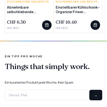
INNOVAGOODS
KÜCHENBOXEN UND BROTKÄSTEN
INNOVAGOODS
KÜCHENBOXEN UND BROTKÄSTEN
Abnehmbare
Einstellbarer Kühlschrank-
selbstklebende
Organizer Friwer
Kochbehältnisse
InnovaGoods 2 Stück
Handstore InnovaGoods 2
CHF 6.30
CHF 10.40
Stück
IVA INCL.
IVA INCL.
EIN TIPP PRO WOCHE
Things that simply work.
Ein kuratiertes Produkt jede Woche. Kein Spam.
→