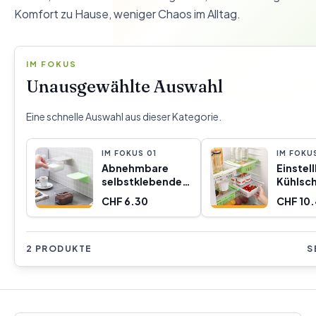
Komfort zu Hause, weniger Chaos im Alltag.
IM FOKUS
Unausgewählte Auswahl
Eine schnelle Auswahl aus dieser Kategorie.
IM FOKUS
0
1
IM FOKU
Abnehmbare
Einstel
selbstklebende
Kühlsc
Kochbehältnisse
Organiz
CHF 6.30
CHF 10
Handstore
Innova
InnovaGoods 2
Stück
Stück
2 PRODUKTE
S