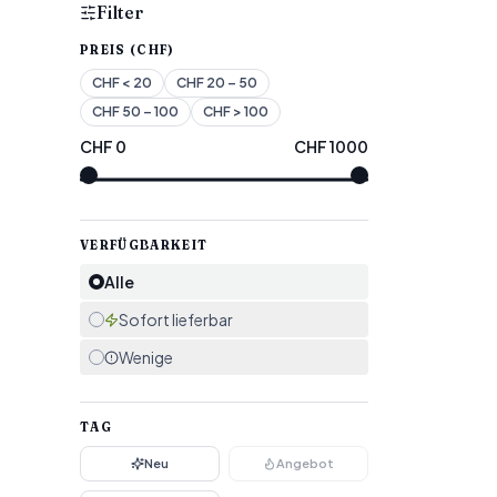
Filter
PREIS (CHF)
CHF
< 20
CHF
20 – 50
CHF
50 – 100
CHF
> 100
CHF
0
CHF
1000
VERFÜGBARKEIT
Alle
Sofort lieferbar
Wenige
TAG
Neu
Angebot