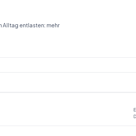
 Alltag entlasten: mehr
E
D