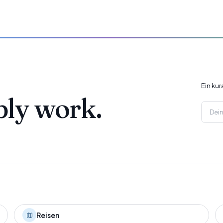
Ein ku
ply work.
Reisen