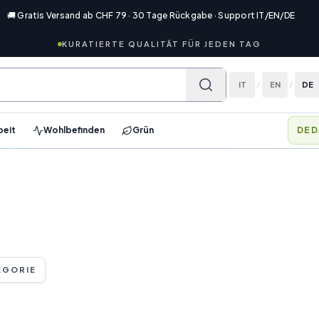
🚚 Gratis Versand ab CHF 79 · 30 Tage Rückgabe · Support IT/EN/DE
KURATIERTE QUALITÄT FÜR JEDEN TAG
IT
/
EN
/
DE
beit
Wohlbefinden
Grün
DED
EGORIE