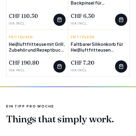
WENIGE ÜBRIG
Backpinsel für
Heißluftfritteusen
Mollicon InnovaGoods 2
CHF 110.30
CHF 6.30
Stück
IVA INCL.
IVA INCL.
FRITTEUSEN
INNOVAGOODS
FRITTEUSEN
INNOVAGOODS
Heißluftfritteuse mit Grill,
Faltbarer Silikonkorb für
Zubehör und Rezeptbuch
Heißluftfritteusen
InnovaGoods Fryinn 12-in-
Fliynner InnovaGoods
1 6000 Schwarz Stahl
CHF 190.80
CHF 7.20
3400 W 6 L
IVA INCL.
IVA INCL.
EIN TIPP PRO WOCHE
Things that simply work.