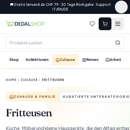
🚚 Gratis Versand ab CHF 79 · 30 Tage Rückgabe · Support
IT/EN/DE
Shop
Kollektionen
Zuhause
Reisen
Arbeit
HOME
/
ZUHAUSE
/
FRITTEUSEN
ZUHAUSE & FAMILIE
KURATIERTE UNTERKATEGORIE
Fritteusen
Küche, Möbel und kleine Hausgeräte, die den Alltag entla