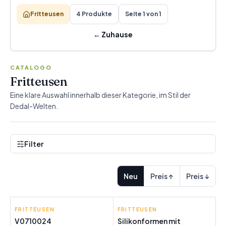
Fritteusen
4 Produkte
Seite 1 von 1
←
Zuhause
CATALOGO
Fritteusen
Eine klare Auswahl innerhalb dieser Kategorie, im Stil der
Dedal-Welten.
Filter
Neu
Preis ↑
Preis ↓
FRITTEUSEN
TRISTAR
FRITTEUSEN
INNOVAGOODS
V0710024
Silikonformen mit