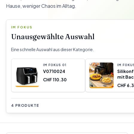
Hause, weniger Chaos im Alltag.
IM FOKUS
Unausgewählte Auswahl
Eine schnelle Auswahl aus dieser Kategorie.
IM FOKUS
0
1
IM FOKU
V0710024
Silikon
mit Bac
CHF 110.30
für
CHF 6.
Heißluf
Mollico
Innova
Stück
4 PRODUKTE