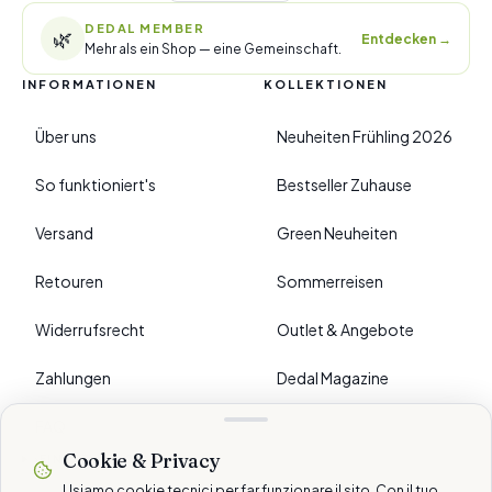
DEDAL MEMBER
🌿
Entdecken
→
Mehr als ein Shop — eine Gemeinschaft.
INFORMATIONEN
KOLLEKTIONEN
Über uns
Neuheiten Frühling 2026
So funktioniert's
Bestseller Zuhause
Versand
Green Neuheiten
Retouren
Sommerreisen
Widerrufsrecht
Outlet & Angebote
Zahlungen
Dedal Magazine
FAQ
Cookie & Privacy
›
EINSTELLUNGEN
Usiamo cookie tecnici per far funzionare il sito. Con il tuo