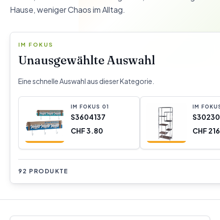
Hause, weniger Chaos im Alltag.
IM FOKUS
Unausgewählte Auswahl
Eine schnelle Auswahl aus dieser Kategorie.
IM FOKUS
0
1
IM FOKU
S3604137
S3023
CHF 3.80
CHF 21
92 PRODUKTE