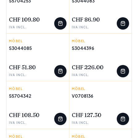
S5704253
S3044083
WENIGE ÜBRIG
WENIGE ÜBRIG
CHF 109.80
CHF 86.90
IVA INCL.
IVA INCL.
MÖBEL
DKD HOME DECOR
MÖBEL
DKD HOME DECOR
S3044085
S3044396
WENIGE ÜBRIG
WENIGE ÜBRIG
CHF 51.80
CHF 226.00
IVA INCL.
IVA INCL.
MÖBEL
PIQUERAS Y CRESPO
MÖBEL
BIGBUY HOME
S5704342
V0708136
WENIGE ÜBRIG
WENIGE ÜBRIG
CHF 108.50
CHF 127.30
IVA INCL.
IVA INCL.
MÖBEL
BIGBUY HOME
MÖBEL
DKD HOME DECOR