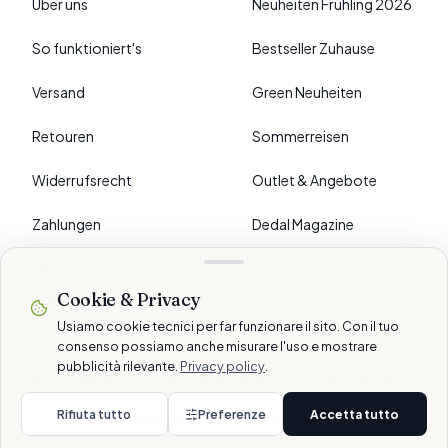
Über uns
Neuheiten Frühling 2026
So funktioniert's
Bestseller Zuhause
Versand
Green Neuheiten
Retouren
Sommerreisen
Widerrufsrecht
Outlet & Angebote
Zahlungen
Dedal Magazine
FAQ
Cookie & Privacy
›
EINSTELLUNGEN
Usiamo cookie tecnici per far funzionare il sito. Con il tuo
consenso possiamo anche misurare l'uso e mostrare
pubblicità rilevante.
Privacy policy
.
© 2026 Dedalshop ist eine Marke der Dedal Services AG · Schlieren, CH
Sichere Zahlungen
Rifiuta tutto
Preferenze
Accetta tutto
Datenschutz
Cookie
AGB
Disclaimer