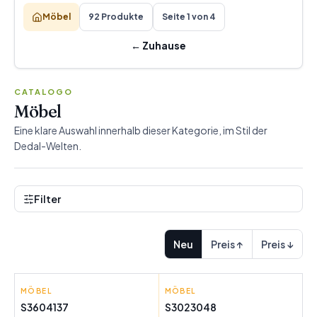
Möbel
92 Produkte
Seite 1 von 4
←
Zuhause
CATALOGO
Möbel
Eine klare Auswahl innerhalb dieser Kategorie, im Stil der
Dedal-Welten.
Filter
Neu
Preis ↑
Preis ↓
MÖBEL
GIFT DECOR
MÖBEL
DKD HOME DECOR
S3604137
S3023048