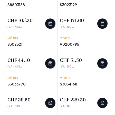
S8803188
S3023199
WENIGE ÜBRIG
WENIGE ÜBRIG
CHF 105.30
CHF 171.60
IVA INCL.
IVA INCL.
MÖBEL
DKD HOME DECOR
MÖBEL
CRAFTENWOOD
S3023211
V0200795
WENIGE ÜBRIG
WENIGE ÜBRIG
CHF 44.10
CHF 51.30
IVA INCL.
IVA INCL.
MÖBEL
DKD HOME DECOR
MÖBEL
DKD HOME DECOR
S3033770
S3034168
WENIGE ÜBRIG
WENIGE ÜBRIG
CHF 28.50
CHF 229.30
IVA INCL.
IVA INCL.