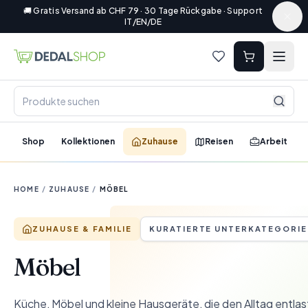
🚚 Gratis Versand ab CHF 79 · 30 Tage Rückgabe · Support
IT/EN/DE
Shop
Kollektionen
Zuhause
Reisen
Arbeit
HOME
/
ZUHAUSE
/
MÖBEL
ZUHAUSE & FAMILIE
KURATIERTE UNTERKATEGORIE
Möbel
Küche, Möbel und kleine Hausgeräte, die den Alltag entla