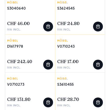
MÖBEL
DKD HOME DECOR
MÖBEL
KIPIT
S3040640
S3624545
WENIGE ÜBRIG
WENIGE ÜBRIG
CHF 46.00
CHF 24.80
IVA INCL.
IVA INCL.
MÖBEL
ROMIMEX
MÖBEL
MARBUENO
D1617978
V0710243
WENIGE ÜBRIG
WENIGE ÜBRIG
CHF 242.40
CHF 17.00
IVA INCL.
IVA INCL.
MÖBEL
BIGBUY HOME
MÖBEL
GIFT DECOR
V0710273
S3610455
WENIGE ÜBRIG
WENIGE ÜBRIG
CHF 131.80
CHF 28.70
IVA INCL.
IVA INCL.