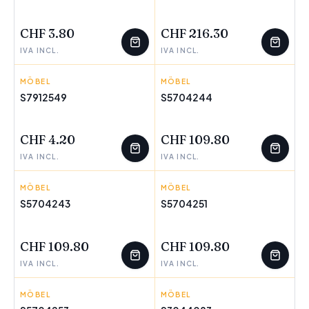
WENIGE ÜBRIG
WENIGE ÜBRIG
CHF 3.80
CHF 216.30
IVA INCL.
IVA INCL.
MÖBEL
REI
MÖBEL
PIQUERAS Y CRESPO
S7912549
S5704244
WENIGE ÜBRIG
WENIGE ÜBRIG
CHF 4.20
CHF 109.80
IVA INCL.
IVA INCL.
MÖBEL
PIQUERAS Y CRESPO
MÖBEL
PIQUERAS Y CRESPO
S5704243
S5704251
WENIGE ÜBRIG
WENIGE ÜBRIG
CHF 109.80
CHF 109.80
IVA INCL.
IVA INCL.
MÖBEL
PIQUERAS Y CRESPO
MÖBEL
DKD HOME DECOR