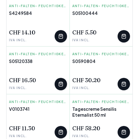
EUROSTIL
ANTI-FALTEN- FEUCHTIGKEITS CREMES
CARL&SON
ANTI-FALTEN- FEUCHTIGKEITS CREMES
S4249584
S05100444
WENIGE ÜBRIG
WENIGE ÜBRIG
CHF 14.10
CHF 5.50
IVA INCL.
IVA INCL.
SKIN GENERICS
ANTI-FALTEN- FEUCHTIGKEITS CREMES
COSRX
ANTI-FALTEN- FEUCHTIGKEITS CREMES
S05120338
S0590804
WENIGE ÜBRIG
WENIGE ÜBRIG
CHF 16.50
CHF 30.20
IVA INCL.
IVA INCL.
INNOVAGOODS
ANTI-FALTEN- FEUCHTIGKEITS CREMES
SENSILIS
ANTI-FALTEN- FEUCHTIGKEITS CREMES
V0103741
Tagescreme Sensilis
Eternalist 50 ml
WENIGE ÜBRIG
CHF 11.30
CHF 58.20
IVA INCL.
IVA INCL.