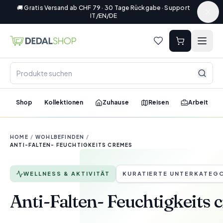
🚚 Gratis Versand ab CHF 79 · 30 Tage Rückgabe · Support
IT/EN/DE
Shop
Kollektionen
Zuhause
Reisen
Arbeit
HOME
/
WOHLBEFINDEN
/
ANTI-FALTEN- FEUCHTIGKEITS CREMES
WELLNESS & AKTIVITÄT
KURATIERTE UNTERKATEG
Anti-Falten- Feuchtigkeits 