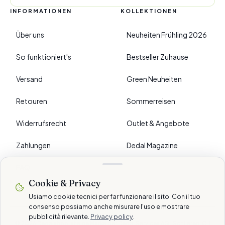
INFORMATIONEN
KOLLEKTIONEN
Über uns
Neuheiten Frühling 2026
So funktioniert's
Bestseller Zuhause
Versand
Green Neuheiten
Retouren
Sommerreisen
Widerrufsrecht
Outlet & Angebote
Zahlungen
Dedal Magazine
FAQ
Cookie & Privacy
›
EINSTELLUNGEN
Usiamo cookie tecnici per far funzionare il sito. Con il tuo
consenso possiamo anche misurare l'uso e mostrare
pubblicità rilevante.
Privacy policy
.
© 2026 Dedalshop ist eine Marke der Dedal Services AG · Schlieren, CH