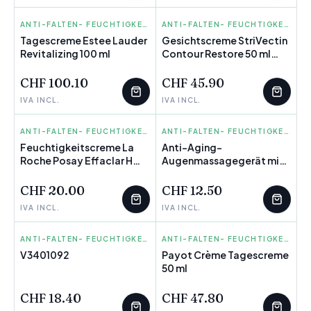
ESTEE LAUDER
ANTI-FALTEN- FEUCHTIGKEITS CREMES
STRIVECTIN
ANTI-FALTEN- FEUCHTIGKEITS CREMES
Tagescreme Estee Lauder
Gesichtscreme StriVectin
Revitalizing 100 ml
WENIGE ÜBRIG
Contour Restore 50 ml
WENIGE ÜBRIG
Straffende
CHF 100.10
CHF 45.90
IVA INCL.
IVA INCL.
LA ROCHE POSAY
ANTI-FALTEN- FEUCHTIGKEITS CREMES
INNOVAGOODS
ANTI-FALTEN- FEUCHTIGKEITS CREMES
Feuchtigkeitscreme La
Anti-Aging-
Roche Posay Effaclar H
WENIGE ÜBRIG
Augenmassagegerät mit
Biome 40 ml
Phototherapie,
Thermotherapie und
CHF 20.00
CHF 12.50
Vibration Therey
IVA INCL.
IVA INCL.
InnovaGoods
SKEYNDOR
ANTI-FALTEN- FEUCHTIGKEITS CREMES
PAYOT
ANTI-FALTEN- FEUCHTIGKEITS CREMES
V3401092
Payot Crème Tagescreme
WENIGE ÜBRIG
50 ml
CHF 18.40
CHF 47.80