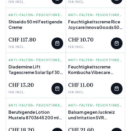
IVA INCL.
IVA INCL.
SHISEIDO
ANTI-FALTEN- FEUCHTIGKEITS CREMES
INNOVAGOODS
ANTI-FALTEN- FEUCHTIGKEITS CREMES
Shiseido 50 ml Festigende
Feuchtigkeitscreme Rice
Creme
Joycare InnovaGoods 50
ml
CHF 117.80
CHF 10.70
IVA INCL.
IVA INCL.
DIADERMINE
ANTI-FALTEN- FEUCHTIGKEITS CREMES
INNOVAGOODS
ANTI-FALTEN- FEUCHTIGKEITS CREMES
Diadermine Lift
Feuchtigkeitscreme
Tagescreme Solar Spf 30
Kombucha Vibecare
50 ml Anti-Aging
InnovaGoods 50 ml
CHF 13.20
CHF 11.00
IVA INCL.
IVA INCL.
MUSTELA
ANTI-FALTEN- FEUCHTIGKEITS CREMES
SVR
ANTI-FALTEN- FEUCHTIGKEITS CREMES
Beruhigende Lotion
Balsam gegen Juckreiz
Mustela 8703645 200 ml
und Irritation SVR
für Neugeborene
Topialyse 1 L
CHF 18.20
CHF 21.60