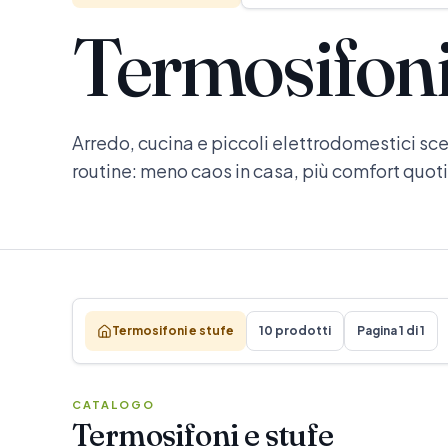
Termosifoni 
Arredo, cucina e piccoli elettrodomestici scel
routine: meno caos in casa, più comfort quot
Termosifoni e stufe
10 prodotti
Pagina 1 di 1
CATALOGO
Termosifoni e stufe