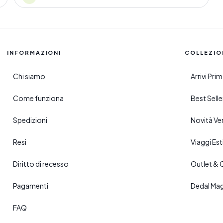
INFORMAZIONI
COLLEZIO
Chi siamo
Arrivi Pr
Come funziona
Best Sell
Spedizioni
Novità Ve
Resi
Viaggi Esti
Diritto di recesso
Outlet & 
Pagamenti
Dedal Ma
FAQ