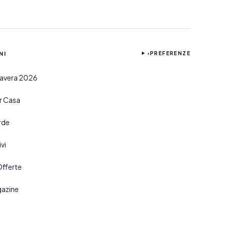
NI
›
PREFERENZE
imavera 2026
er Casa
rde
vi
Offerte
gazine