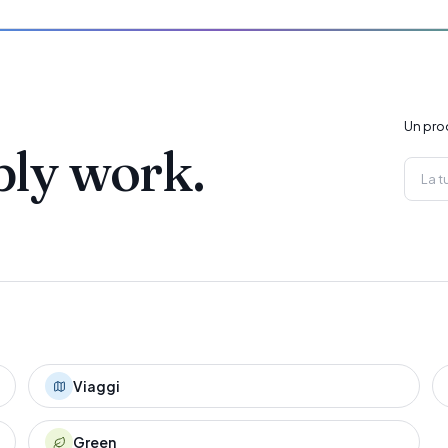
Un pro
ply work.
Viaggi
Green