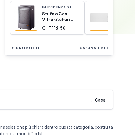
IN EVIDENZA
0
1
IN EVIDE
Stufa a Gas
Riscal
Vitrokitchen
Princes
(Ricondizionati
SMART 
CHF 116.50
CHF 83.
A)
WIFI WH
2000 W
10 PRODOTTI
PAGINA 1 DI 1
←
Casa
na selezione più chiara dentro questa categoria, costruita
ntorno ai mondi Dedal.