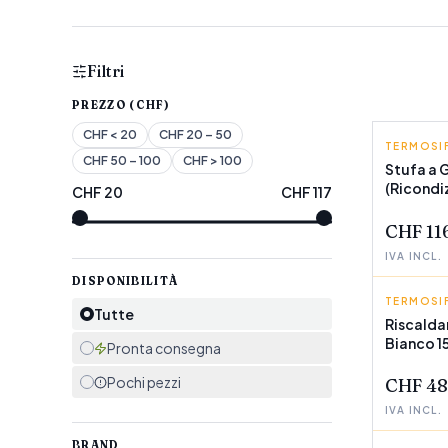
Filtri
PREZZO (CHF)
CHF
< 20
CHF
20 – 50
TERMOSIF
VITROK
CHF
50 – 100
CHF
> 100
Stufa a 
(Ricondiz
CHF
20
CHF
117
POCHI P
CHF 11
IVA INCL.
DISPONIBILITÀ
TERMOSIF
HAEGER
Tutte
Riscald
Bianco 1
POCHI P
Pronta consegna
Pochi pezzi
CHF 48
IVA INCL.
BRAND