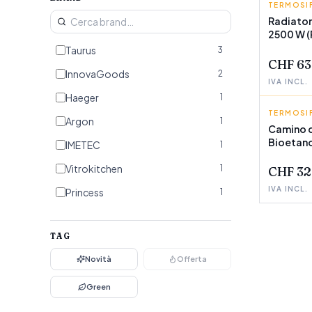
TERMOSIF
TAURUS
Radiator
2500 W (
POCHI P
Taurus
3
CHF 63
InnovaGoods
2
IVA INCL.
Haeger
1
TERMOSIF
INNOVA
Argon
1
Camino d
Bioetano
IMETEC
1
Vitrokitchen
1
CHF 32
IVA INCL.
Princess
1
TAG
Novità
Offerta
Green