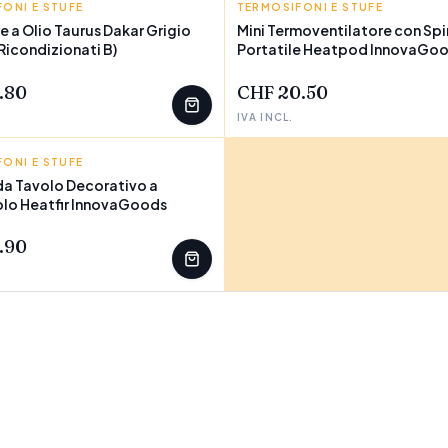
ONI E STUFE
TERMOSIFONI E STUFE
INNOVAGOODS
e a Olio Taurus Dakar Grigio
Mini Termoventilatore con Sp
Ricondizionati B)
Portatile Heatpod InnovaGo
EZZI
W
.80
CHF 20.50
IVA INCL.
ONI E STUFE
GOODS
a Tavolo Decorativo a
lo Heatfir InnovaGoods
.90