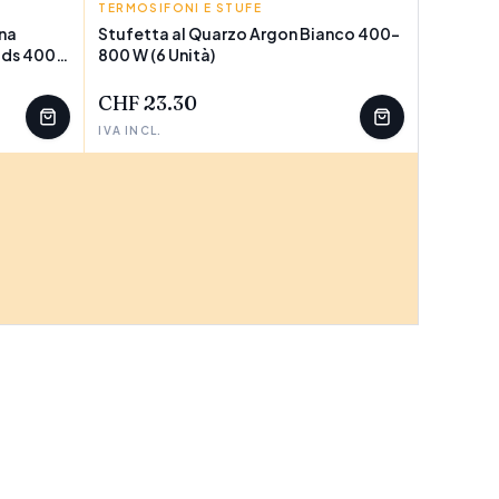
TERMOSIFONI E STUFE
ARGON
ina
Stufetta al Quarzo Argon Bianco 400-
ods 400
800 W (6 Unità)
POCHI PEZZI
CHF 23.30
IVA INCL.