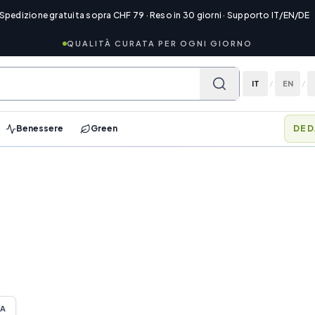
 Spedizione gratuita sopra CHF 79 · Reso in 30 giorni · Supporto IT/EN/DE
QUALITÀ CURATA PER OGNI GIORNO
IT
/
EN
/
Benessere
Green
MEM
TA