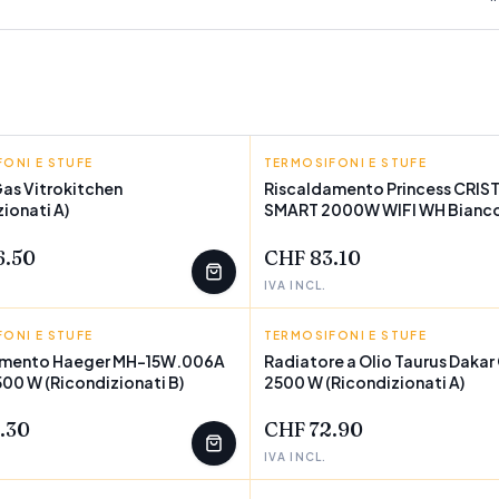
ONI E STUFE
ITCHEN
TERMOSIFONI E STUFE
PRINCESS
Gas Vitrokitchen
Riscaldamento Princess CRIS
ionati A)
SMART 2000W WIFI WH Bianc
EZZI
POCHI PEZZI
6.50
CHF 83.10
IVA INCL.
ONI E STUFE
TERMOSIFONI E STUFE
TAURUS
amento Haeger MH-15W.006A
Radiatore a Olio Taurus Dakar
500 W (Ricondizionati B)
2500 W (Ricondizionati A)
EZZI
POCHI PEZZI
.30
CHF 72.90
IVA INCL.