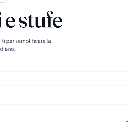
e stufe
ti per semplificare la
idiano.
U
i