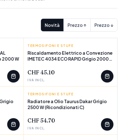
Novità
Prezzo ↑
Prezzo ↓
TERMOSIFONI E STUFE
IMETEC
TAL
Riscaldamento Elettrico a Convezione
o 2000 W
IMETEC 4034 ECO RAPID Grigio 2000
POCHI PEZZI
W (Ricondizionati A)
CHF 45.10
IVA INCL.
TERMOSIFONI E STUFE
TAURUS
 Grigio
Radiatore a Olio Taurus Dakar Grigio
2500 W (Ricondizionati C)
POCHI PEZZI
CHF 54.70
IVA INCL.