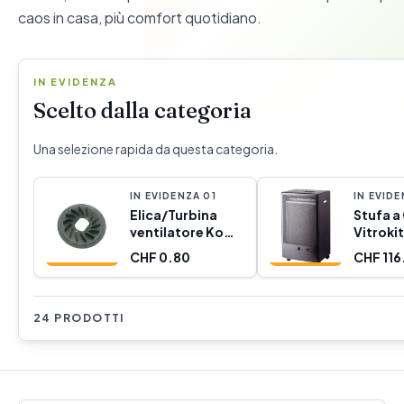
caos in casa, più comfort quotidiano.
IN EVIDENZA
Scelto dalla categoria
Una selezione rapida da questa categoria.
IN EVIDENZA
0
1
IN EVID
Elica/Turbina
Stufa a
ventilatore Koma
Vitroki
Tools 08759
(Ricond
CHF 0.80
CHF 116
Ricambio
A)
24 PRODOTTI