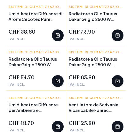
CECOTEC
SISTEMI DI CLIMATIZZAZIONE
TAURUS
SISTEMI DI CLIMATIZZAZIONE
Umidificatore Diffusore di
Radiatore a Olio Taurus
Aromi Cecotec Pure
POCHI PEZZI
Dakar Grigio 2500 W
POCHI PEZZI
Aroma 150 YIN Nero
(Ricondizionati A)
Plastica 150 ml (7 W) (1
CHF 28.60
CHF 72.90
Unità)
IVA INCL.
IVA INCL.
TAURUS
SISTEMI DI CLIMATIZZAZIONE
TAURUS
SISTEMI DI CLIMATIZZAZIONE
Radiatore a Olio Taurus
Radiatore a Olio Taurus
Dakar Grigio 2500 W
POCHI PEZZI
Dakar Grigio 2500 W
POCHI PEZZI
(Ricondizionati C)
(Ricondizionati B)
CHF 54.70
CHF 63.80
IVA INCL.
IVA INCL.
INNOVAGOODS
SISTEMI DI CLIMATIZZAZIONE
INNOVAGOODS
SISTEMI DI CLIMATIZZAZIONE
Umidificatore Diffusore
Ventilatore da Scrivania
per Ambienti e
POCHI PEZZI
Ricaricabile Fanrec
Caricabatterie Wireless 3
InnovaGoods Ø5,4'' 3600
in 1 Misvolt InnovaGoods
mAh / 13,3 W
CHF 18.70
CHF 25.80
IVA INCL.
IVA INCL.