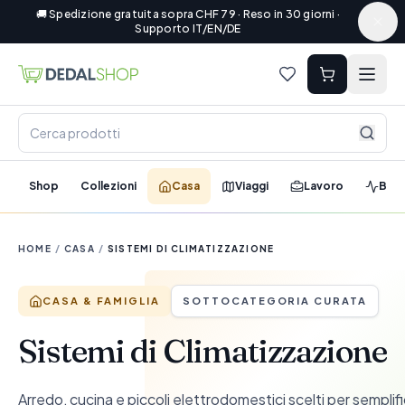
🚚 Spedizione gratuita sopra CHF 79 · Reso in 30 giorni ·
Supporto IT/EN/DE
Shop
Collezioni
Casa
Viaggi
Lavoro
Ben
HOME
/
CASA
/
SISTEMI DI CLIMATIZZAZIONE
CASA & FAMIGLIA
SOTTOCATEGORIA CURATA
Sistemi di Climatizzazione
Arredo, cucina e piccoli elettrodomestici scelti per semplif