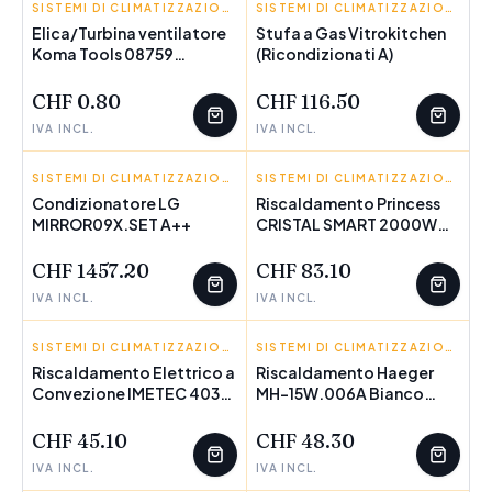
KOMA TOOLS
SISTEMI DI CLIMATIZZAZIONE
VITROKITCHEN
SISTEMI DI CLIMATIZZAZIONE
Elica/Turbina ventilatore
Stufa a Gas Vitrokitchen
Koma Tools 08759
POCHI PEZZI
(Ricondizionati A)
POCHI PEZZI
Ricambio
CHF 0.80
CHF 116.50
IVA INCL.
IVA INCL.
LG
SISTEMI DI CLIMATIZZAZIONE
PRINCESS
SISTEMI DI CLIMATIZZAZIONE
Condizionatore LG
Riscaldamento Princess
MIRROR09X.SET A++
POCHI PEZZI
CRISTAL SMART 2000W
POCHI PEZZI
WIFI WH Bianco 2000 W
CHF 1457.20
CHF 83.10
IVA INCL.
IVA INCL.
IMETEC
SISTEMI DI CLIMATIZZAZIONE
HAEGER
SISTEMI DI CLIMATIZZAZIONE
Riscaldamento Elettrico a
Riscaldamento Haeger
Convezione IMETEC 4034
POCHI PEZZI
MH-15W.006A Bianco
POCHI PEZZI
ECO RAPID Grigio 2000 W
1500 W (Ricondizionati B)
(Ricondizionati A)
CHF 45.10
CHF 48.30
IVA INCL.
IVA INCL.