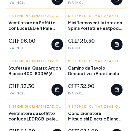
IVA INCL.
IVA INCL.
INNOVAGOODS
SISTEMI DI CLIMATIZZAZIONE
INNOVAGOODS
SISTEMI DI CLIMATIZZAZIONE
Ventilatore da Soffitto
Mini Termoventilatore con
con Luce LED e 4 Pale
Spina Portatile Heatpod
Retrattili Keteez
InnovaGoods 400 W
InnovaGoods Bianco 72 W
CHF 96.00
CHF 20.50
Ø49-104 cm
IVA INCL.
IVA INCL.
ARGON
SISTEMI DI CLIMATIZZAZIONE
INNOVAGOODS
SISTEMI DI CLIMATIZZAZIONE
Stufetta al Quarzo Argon
Camino da Tavolo
Bianco 400-800 W (6
POCHI PEZZI
Decorativo a Bioetanolo
Unità)
Heatfir InnovaGoods
CHF 23.30
CHF 32.90
IVA INCL.
IVA INCL.
INNOVAGOODS
SISTEMI DI CLIMATIZZAZIONE
MITSUBISHI ELECTRIC
SISTEMI DI CLIMATIZZAZIONE
Ventilatore da soffitto
Condizionatore
con luce LED RGB, pale
Mitsubishi Electric Bianco
POCHI PEZZI
nascoste e te
A++ 4000 W 3027 fg/h