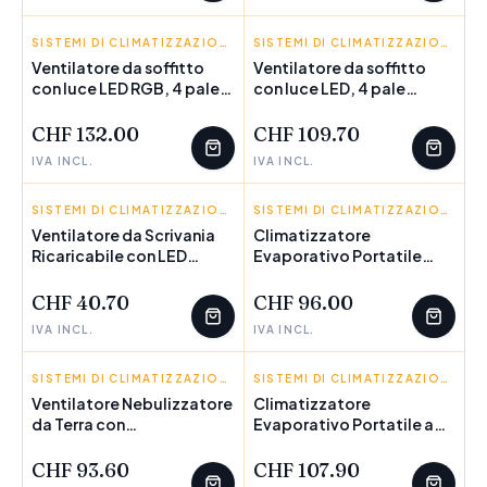
INNOVAGOODS
SISTEMI DI CLIMATIZZAZIONE
INNOVAGOODS
SISTEMI DI CLIMATIZZAZIONE
Ventilatore da soffitto
Ventilatore da soffitto
con luce LED RGB, 4 pale
con luce LED, 4 pale
retrattili e telecomando
retrattili e telecomando
InnovaGoods
InnovaGoods
CHF 132.00
CHF 109.70
IVA INCL.
IVA INCL.
INNOVAGOODS
SISTEMI DI CLIMATIZZAZIONE
INNOVAGOODS
SISTEMI DI CLIMATIZZAZIONE
Ventilatore da Scrivania
Climatizzatore
Ricaricabile con LED
Evaporativo Portatile
FanLed InnovaGoods
Multifunzione Airvecove
Ø6,6'' 4000 mAh
InnovaGoods 5 L 65 W
CHF 40.70
CHF 96.00
IVA INCL.
IVA INCL.
INNOVAGOODS
SISTEMI DI CLIMATIZZAZIONE
INNOVAGOODS
SISTEMI DI CLIMATIZZAZIONE
Ventilatore Nebulizzatore
Climatizzatore
da Terra con
Evaporativo Portatile a
Telecomando Sprair In
Torre Multifunzione con
Telecomando Hushly
CHF 93.60
CHF 107.90
InnovaGoods